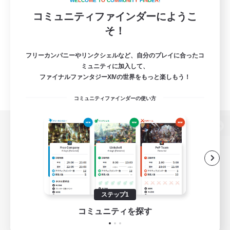
W
E
L
C
O
M
E
T
O
C
O
M
M
U
N
I
T
Y
F
I
N
D
E
R
!
コミュニティファインダーにようこ
そ！
フリーカンパニーやリンクシェルなど、自分のプレイに合ったコ
ミュニティに加入して、
ファイナルファンタジーXIVの世界をもっと楽しもう！
コミュニティファインダーの使い方
パソコン版へ
関連商品
e-STOREで購入
ステップ1
ゲームダウンロード
コミュニティを探す