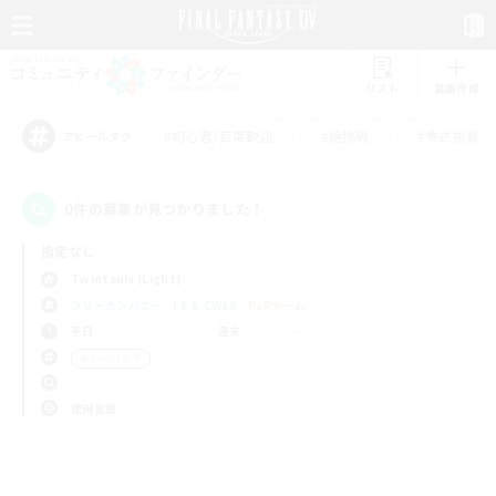
リスト
募集作成
#初心者/若葉歓迎
#絶挑戦
#零式挑戦
アピールタグ
0件の募集が見つかりました！
指定なし
Twintania (Light)
フリーカンパニー
LS & CWLS
PvPチーム
平日
週末
＃レベリング
使用言語