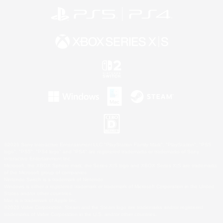
©2026 Sony Interactive Entertainment LLC."PlayStation Family Mark", "PlayStation", "PS5
logo", "PS5", "PS4 logo" and "PS4" are registered trademarks or trademarks of Sony
Interactive Entertainment Inc.
Microsoft, the XBOX Sphere mark, the Series X|S logo and XBOX Series X|S are trademarks
of the Microsoft group of companies.
Nintendo Switch is a trademark of Nintendo.
Windows is either a registered trademark or trademark of Microsoft Corporation in the United
States and/or other countries.
Mac is a trademark of Apple Inc.
©2026 Valve Corporation. Steam and the Steam logo are trademarks and/or registered
trademarks of Valve Corporation in the U.S. and/or other countries.