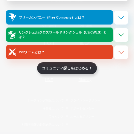
Official Information
フリーカンパニー（Free Company）とは？
/
X
News
YouTube
リンクシェル/クロスワールドリンクシェル（LS/CWLS）と
は？
PvPチームとは？
Instagram
Twitch
コミュニティ探しをはじめる！
LINE
Bluesky
レーティング制度について
プライバシーポリシー
著作権について
サポートセンター
ライセンス
ルール＆ポリシー
利用者情報の外部送信について