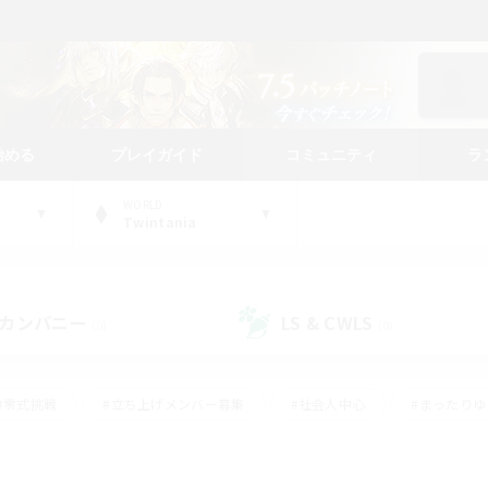
始める
プレイガイド
コミュニティ
ラ
WORLD
Twintania
カンパニー
LS & CWLS
(0)
(0)
#零式挑戦
#立ち上げメンバー募集
#社会人中心
#まったり
レイ
#クラフター中心
#体験歓迎
#ギャザラー中心
#
#スクリーンショット撮影
#ハウジング
#演奏
#クリア目指