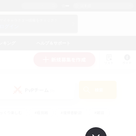
日本語
マイキャラクター情報をチェック！
ログイン
ンキング
ヘルプ＆サポート
新規募集を作成
リスト
ガイド
PvPチーム
検索
(0)
ゆっくり楽しむ
#極挑戦
#復帰者歓迎
#雑談
学生中心
#トレジャーハント
#レベリング
して頑張る
#プレイヤー主催イベント