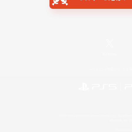
X
/
News
レーティング制度について
©2026 Sony Interactive Entertainment LLC."PlayStation
Microsoft, the 
Windows is e