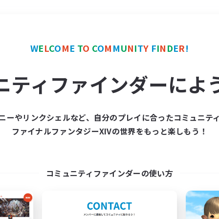
＃なんでも楽しむ
使用言
W
E
L
C
O
M
E
T
O
C
O
M
M
U
N
I
T
Y
F
I
N
D
E
R
!
ニティファインダーによ
ニーやリンクシェルなど、自分のプレイに合ったコミュニテ
ファイナルファンタジーXIVの世界をもっと楽しもう！
募集数 0件
集が見つかりませんでし
コミュニティファインダーの使い方
条件を変えて検索してみるでっす！