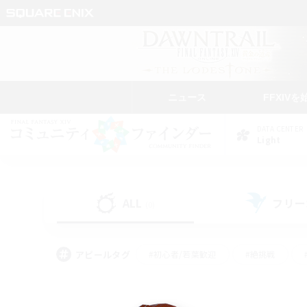
ニュース
FFXIVを
DATA CENTER
Light
ALL
フリー
(0)
アピールタグ
#初心者/若葉歓迎
#絶挑戦
#モブハント
#なんでも楽しむ
#ロールプ
#ミラプリ（ミラージュプリズム）