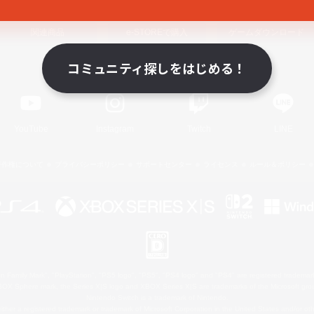
関連商品
e-STOREで購入
ゲームダウンロード
コミュニティ探しをはじめる！
Official Information
YouTube
Instagram
Twitch
LINE
著作権について
プライバシーポリシー
サポートセンター
ライセンス
ルール＆ポリシー
 Family Mark", "PlayStation", "PS5 logo", "PS5", "PS4 logo" and "PS4" are registered trademark
XBOX Sphere mark, the Series X|S logo and XBOX Series X|S are trademarks of the Microsoft gro
Nintendo Switch is a trademark of Nintendo.
ither a registered trademark or trademark of Microsoft Corporation in the United States and/or oth