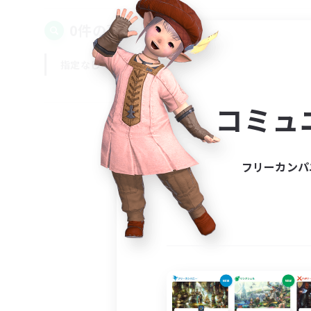
0件の募集が見つかりました！
指定なし
平日
週末
コミュ
フリーカンパ
募