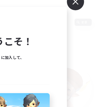
語
変更
うこそ！
ィに加入して、
た。