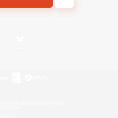
Bluesky
利用者情報の外部送信について
s or trademarks of Sony Interactive Entertainment Inc.
up of companies.
er countries.