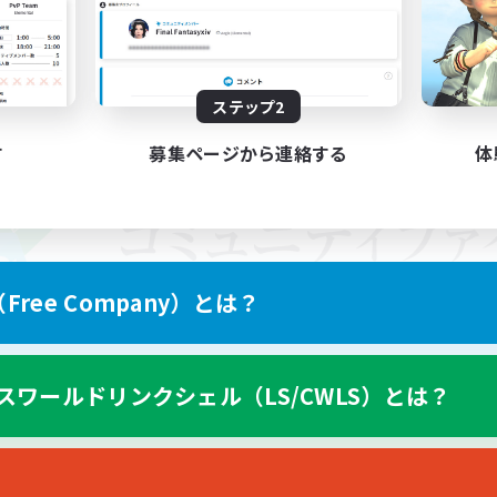
ステップ2
す
募集ページから連絡する
体
ree Company）とは？
スワールドリンクシェル（LS/CWLS）とは？
スマートフォン版へ