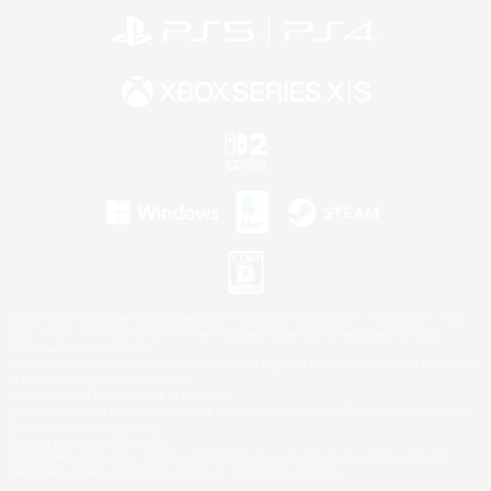
©2026 Sony Interactive Entertainment LLC."PlayStation Family Mark", "PlayStation", "PS5
logo", "PS5", "PS4 logo" and "PS4" are registered trademarks or trademarks of Sony
Interactive Entertainment Inc.
Microsoft, the XBOX Sphere mark, the Series X|S logo and XBOX Series X|S are trademarks
of the Microsoft group of companies.
Nintendo Switch is a trademark of Nintendo.
Windows is either a registered trademark or trademark of Microsoft Corporation in the United
States and/or other countries.
Mac is a trademark of Apple Inc.
©2026 Valve Corporation. Steam and the Steam logo are trademarks and/or registered
trademarks of Valve Corporation in the U.S. and/or other countries.