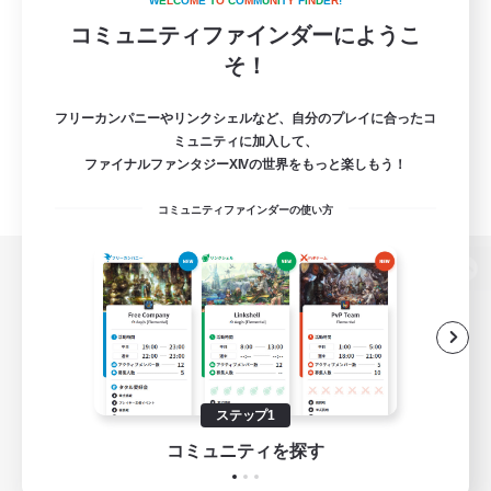
W
E
L
C
O
M
E
T
O
C
O
M
M
U
N
I
T
Y
F
I
N
D
E
R
!
コミュニティファインダーにようこ
そ！
フリーカンパニーやリンクシェルなど、自分のプレイに合ったコ
ミュニティに加入して、
ファイナルファンタジーXIVの世界をもっと楽しもう！
コミュニティファインダーの使い方
パソコン版へ
関連商品
e-STOREで購入
ステップ1
ゲームダウンロード
コミュニティを探す