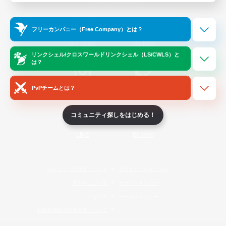
Official Information
フリーカンパニー（Free Company）とは？
/
X
News
YouTube
リンクシェル/クロスワールドリンクシェル（LS/CWLS）と
は？
PvPチームとは？
Instagram
Twitch
コミュニティ探しをはじめる！
LINE
Bluesky
レーティング制度について
プライバシーポリシー
著作権について
サポートセンター
ライセンス
ルール＆ポリシー
利用者情報の外部送信について