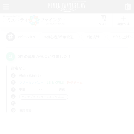
リスト
募集作成
#初心者/若葉歓迎
#絶挑戦
#立ち上げメ
アピールタグ
0件の募集が見つかりました！
指定なし
Alpha (Light)
フリーカンパニー
LS & CWLS
PvPチーム
平日
週末
＃ミラプリ（ミラージュプリズム）
使用言語