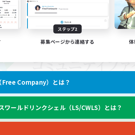
ステップ2
す
募集ページから連絡する
体
ree Company）とは？
スワールドリンクシェル（LS/CWLS）とは？
スマートフォン版へ