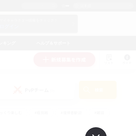
日本語
マイキャラクター情報をチェック！
ログイン
ンキング
ヘルプ＆サポート
新規募集を作成
リスト
ガイド
PvPチーム
検索
(0)
ゆっくり楽しむ
#極挑戦
#復帰者歓迎
#雑談
#ハウジング
#トレジャーハント
#レベリング
#プレイヤー主催イベント