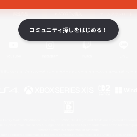
関連商品
e-STOREで購入
ゲームダウンロード
コミュニティ探しをはじめる！
Official Information
YouTube
Instagram
Twitch
LINE
著作権について
プライバシーポリシー
サポートセンター
ライセンス
ルール＆ポリシー
 Family Mark", "PlayStation", "PS5 logo", "PS5", "PS4 logo" and "PS4" are registered trademark
XBOX Sphere mark, the Series X|S logo and XBOX Series X|S are trademarks of the Microsoft gro
Nintendo Switch is a trademark of Nintendo.
ither a registered trademark or trademark of Microsoft Corporation in the United States and/or oth