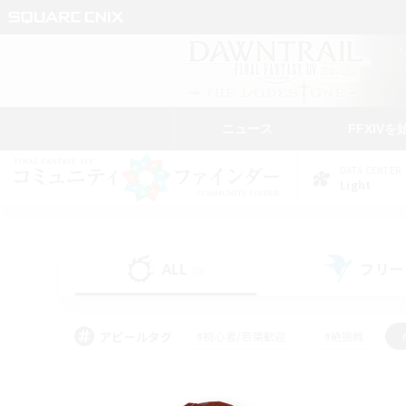
ニュース
FFXIVを
DATA CENTER
Light
ALL
フリー
(0)
アピールタグ
#初心者/若葉歓迎
#絶挑戦
#学生中心
#なんでも楽しむ
#モブハント
#
#演奏
#ミラプリ（ミラ