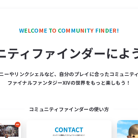
＃立ち上げメンバー募集
W
E
L
C
O
M
E
T
O
C
O
M
M
U
N
I
T
Y
F
I
N
D
E
R
!
ニティファインダーによ
ニーやリンクシェルなど、自分のプレイに合ったコミュニテ
ファイナルファンタジーXIVの世界をもっと楽しもう！
募集数 0件
集が見つかりませんでし
コミュニティファインダーの使い方
条件を変えて検索してみるでっす！