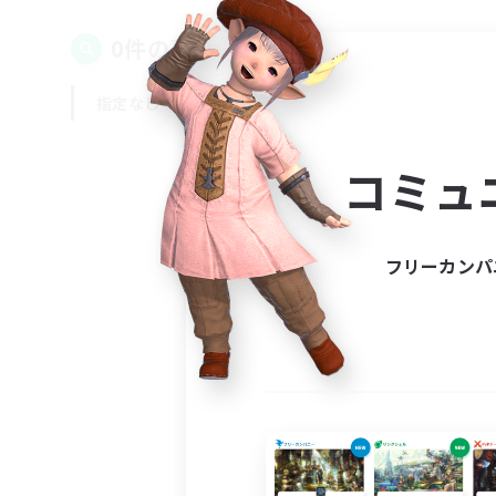
0件の募集が見つかりました！
指定なし
平日
週末
コミュ
フリーカンパ
募