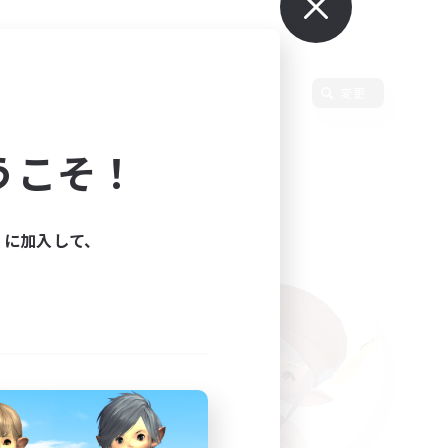
使用言語
変更
うこそ！
ィに加入して、
た。