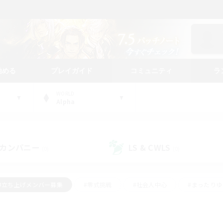
始める
プレイガイド
コミュニティ
ラ
WORLD
Alpha
カンパニー
LS & CWLS
(0)
(0)
#立ち上げメンバー募集
#零式挑戦
#社会人中心
#まったり
体験歓迎
#クラフター中心
#ロールプレイ
#ギャザラー中心
ージュプリズム）
#スクリーンショット撮影
#クリア目指して頑張る