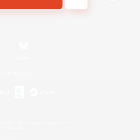
Bluesky
利用者情報の外部送信について
s or trademarks of Sony Interactive Entertainment Inc.
up of companies.
er countries.