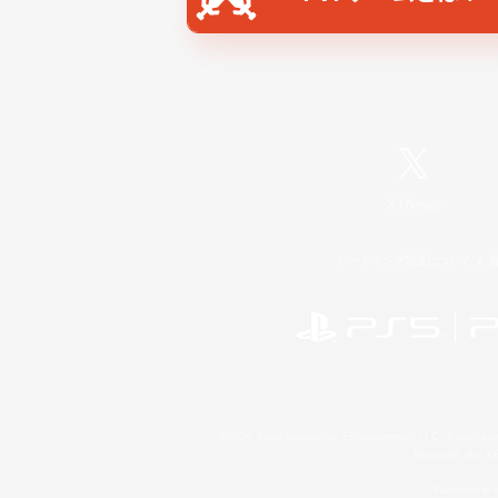
X
/
News
レーティング制度について
©2026 Sony Interactive Entertainment LLC."PlayStation
Microsoft, the 
Windows is e