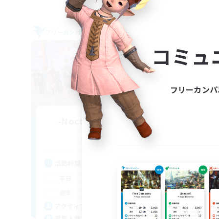
フリーカンパニー
フリー
コミュ
フリーカンパ
-Nocturnal Entities-
追加メンバー募集
Alpha [Light]
活動時間
活
9:00
3:00
平日
平
9:00
4:00
週末
週
150
アクティブメンバー数
ア
1
募集人数
募