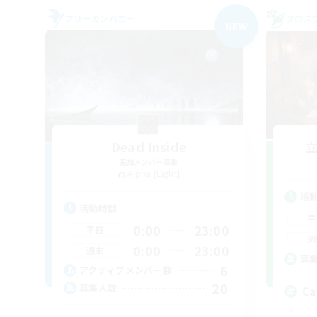
フリーカンパニー
クロス
NEW
Dead Inside
追加メンバー募集
Alpha [Light]
活
活動時間
平
0:00
23:00
平日
週
0:00
23:00
週末
募
6
アクティブメンバー数
20
募集人数
Ca