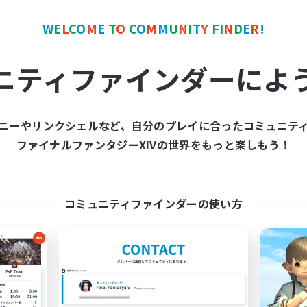
W
E
L
C
O
M
E
T
O
C
O
M
M
U
N
I
T
Y
F
I
N
D
E
R
!
カンパニー
クロスワールドリンクシェル
NEW
ニティファインダーによ
ニーやリンクシェルなど、自分のプレイに合ったコミュニテ
ファイナルファンタジーXIVの世界をもっと楽しもう！
Naja_Haje
THE G4Y BROS - 
追加メンバー募集
追加メンバー募集
Alpha [Light]
Light
コミュニティファインダーの使い方
活動時間
動時間
1:00
7:00
24:00
平日
日
1:00
7:00
2:00
週末
末
29
アクティブメンバー数
クティブメンバー数
25
募集人数
集人数