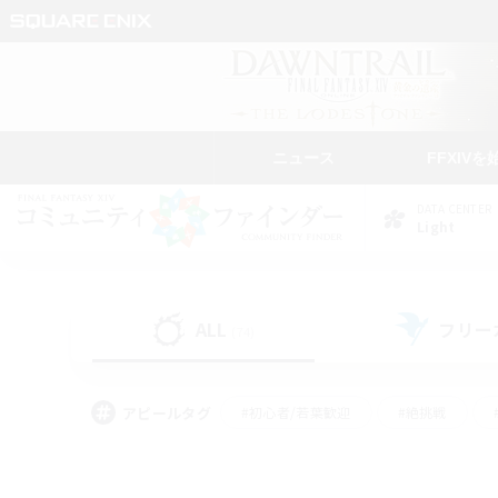
ニュース
FFXIVを
DATA CENTER
Light
ALL
フリー
(74)
アピールタグ
#初心者/若葉歓迎
#絶挑戦
#モブハント
#学生中心
#なんでも楽しむ
#スクリーンショット撮影
#ハウジ