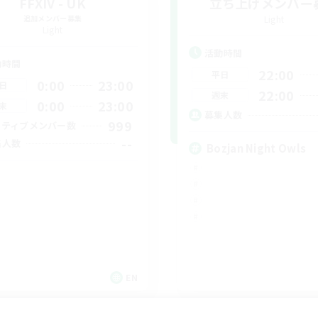
FFXIV - UK
立ち上げメンバー
追加メンバー募集
Light
Light
活動時間
動時間
22:00
平日
0:00
23:00
日
22:00
週末
0:00
23:00
末
募集人数
999
クティブメンバー数
--
集人数
Bozjan Night Owls
K
EN
募集期間: 2026/09/05 まで
募集期間: 20