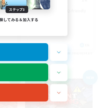
ステップ3
25+ casual LGBTQ-friendly
験してみる＆加入する
 / DE / FR
EN
26/09/05 まで
募集期間: 2026/09/04 まで
フリーカンパニー
NEW
NEW