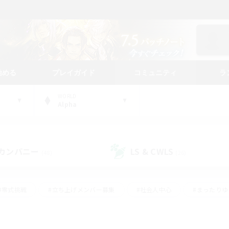
始める
プレイガイド
コミュニティ
ラ
WORLD
Alpha
カンパニー
LS & CWLS
(48)
(26)
#零式挑戦
#立ち上げメンバー募集
#社会人中心
#まったり
#体験歓迎
#クラフター中心
#ギャザラー中心
#ロー
ング
#演奏
#ミラプリ（ミラージュプリズム）
#クリア目指