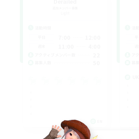
Derailed
追加メンバー募集
Light
活動時間
活
7:00
12:00
平日
平
11:00
4:00
週末
週
22
アクティブメンバー数
ア
50
募集人数
募
U
EN
募集期間: 2026/09/05 まで