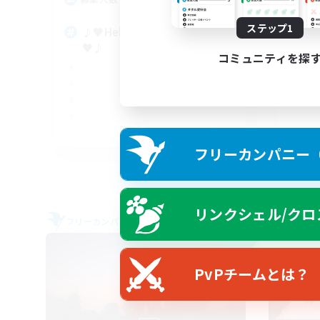
ステップ1
♪♥Helpful♥Fun♥Learning
Wo
♥♪
コミュニティを探
EN
フリーカンパニー（F
募集期間: 2026/09/05 まで
リンクシェル/クロ
フリーカンパニー
フリー
NEW
PvPチームとは？