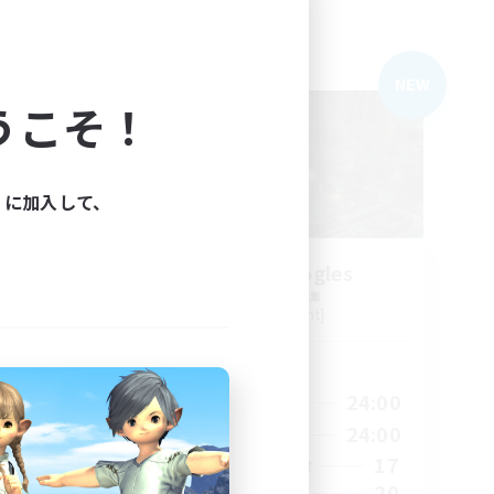
フリーカンパニー
NEW
NEW
うこそ！
ィに加入して、
LIGHT
Sleepy Moogles
追加メンバー募集
Alpha [Light]
活動時間
24:00
16:00
24:00
平日
24:00
8:00
24:00
週末
44
17
アクティブメンバー数
16
20
募集人数