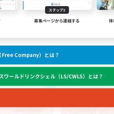
ステップ2
hlfühlfaktor
す
募集ページから連絡する
体
DE
EN
ree Company）とは？
募集期間: 2026/09/05 まで
募集期間: 20
スワールドリンクシェル（LS/CWLS）とは？
カンパニー
クロスワールドリンクシェル
NEW