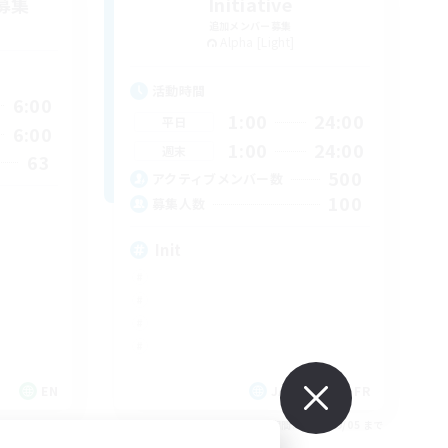
募集
Initiative
追加メンバー募集
Alpha [Light]
活動時間
6:00
1:00
24:00
平日
6:00
1:00
24:00
週末
63
500
アクティブメンバー数
100
募集人数
Init
EN
JA / EN / DE / FR
26/09/05 まで
募集期間: 2026/09/05 まで