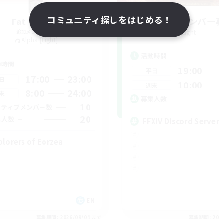
コミュニティ探しをはじめる！
Fat Moogle
立ち上げメンバー
追加メンバー募集
Light
Alpha [Light]
活動時間
動時間
19:00
平日
17:00
23:00
日
10:00
週末
8:00
24:00
末
募集人数
10
クティブメンバー数
20
集人数
FFXIV DIscord Server
plorers of Eorzea
EN
募集期間: 2026/09/04 まで
募集期間: 20