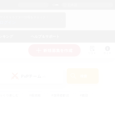
日本語
マイキャラクター情報をチェック！
ログイン
ンキング
ヘルプ＆サポート
新規募集を作成
リスト
ガイド
PvPチーム
検索
(0)
ゆっくり楽しむ
#極挑戦
#復帰者歓迎
#雑談
ルプレイ
#トレジャーハント
#レベリング
して頑張る
#プレイヤー主催イベント