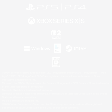
©2026 Sony Interactive Entertainment LLC."PlayStation Family Mark", "PlayStation", "PS5
logo", "PS5", "PS4 logo" and "PS4" are registered trademarks or trademarks of Sony
Interactive Entertainment Inc.
Microsoft, the XBOX Sphere mark, the Series X|S logo and XBOX Series X|S are trademarks
of the Microsoft group of companies.
Nintendo Switch is a trademark of Nintendo.
Windows is either a registered trademark or trademark of Microsoft Corporation in the United
States and/or other countries.
Mac is a trademark of Apple Inc.
©2026 Valve Corporation. Steam and the Steam logo are trademarks and/or registered
trademarks of Valve Corporation in the U.S. and/or other countries.