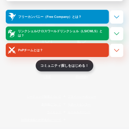
Official Information
フリーカンパニー（Free Company）とは？
/
X
News
YouTube
リンクシェル/クロスワールドリンクシェル（LS/CWLS）と
は？
PvPチームとは？
Instagram
Twitch
コミュニティ探しをはじめる！
LINE
Bluesky
レーティング制度について
プライバシーポリシー
著作権について
サポートセンター
ライセンス
ルール＆ポリシー
利用者情報の外部送信について