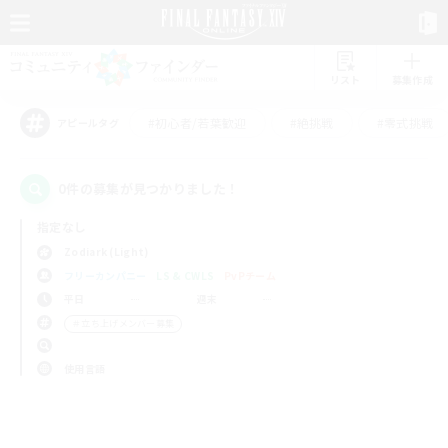
リスト
募集作成
#初心者/若葉歓迎
#絶挑戦
#零式挑戦
アピールタグ
0件の募集が見つかりました！
指定なし
Zodiark (Light)
フリーカンパニー
LS & CWLS
PvPチーム
平日
週末
＃立ち上げメンバー募集
使用言語