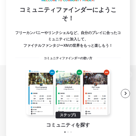
W
E
L
C
O
M
E
T
O
C
O
M
M
U
N
I
T
Y
F
I
N
D
E
R
!
コミュニティファインダーにようこ
そ！
フリーカンパニーやリンクシェルなど、自分のプレイに合ったコ
ミュニティに加入して、
ファイナルファンタジーXIVの世界をもっと楽しもう！
コミュニティファインダーの使い方
パソコン版へ
関連商品
e-STOREで購入
ステップ1
ゲームダウンロード
コミュニティを探す