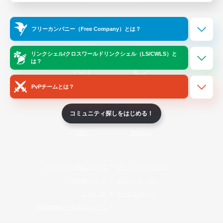
Official Information
フリーカンパニー（Free Company）とは？
/
X
News
YouTube
リンクシェル/クロスワールドリンクシェル（LS/CWLS）と
は？
PvPチームとは？
Instagram
Twitch
コミュニティ探しをはじめる！
LINE
Bluesky
レーティング制度について
プライバシーポリシー
著作権について
サポートセンター
ライセンス
ルール＆ポリシー
利用者情報の外部送信について