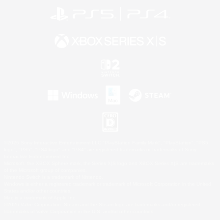
©2026 Sony Interactive Entertainment LLC."PlayStation Family Mark", "PlayStation", "PS5
logo", "PS5", "PS4 logo" and "PS4" are registered trademarks or trademarks of Sony
Interactive Entertainment Inc.
Microsoft, the XBOX Sphere mark, the Series X|S logo and XBOX Series X|S are trademarks
of the Microsoft group of companies.
Nintendo Switch is a trademark of Nintendo.
Windows is either a registered trademark or trademark of Microsoft Corporation in the United
States and/or other countries.
Mac is a trademark of Apple Inc.
©2026 Valve Corporation. Steam and the Steam logo are trademarks and/or registered
trademarks of Valve Corporation in the U.S. and/or other countries.