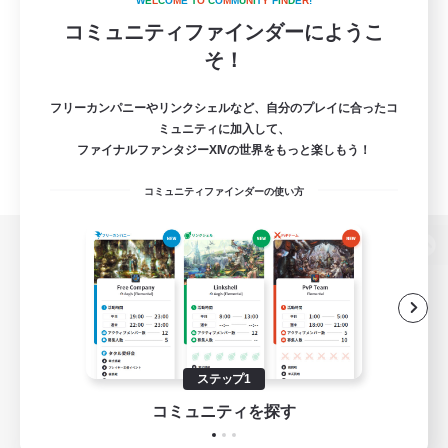
W
E
L
C
O
M
E
T
O
C
O
M
M
U
N
I
T
Y
F
I
N
D
E
R
!
コミュニティファインダーにようこ
そ！
フリーカンパニーやリンクシェルなど、自分のプレイに合ったコ
ミュニティに加入して、
ファイナルファンタジーXIVの世界をもっと楽しもう！
コミュニティファインダーの使い方
パソコン版へ
関連商品
e-STOREで購入
ステップ1
ゲームダウンロード
コミュニティを探す