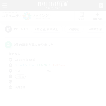
リスト
募集作成
#初心者/若葉歓迎
#絶挑戦
#零式挑戦
アピールタグ
0件の募集が見つかりました！
指定なし
Zodiark (Light)
フリーカンパニー
LS & CWLS
PvPチーム
平日
週末
＃雑談
使用言語