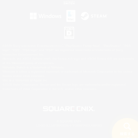
©2026 Sony Interactive Entertainment LLC."PlayStation Family Mark", "PlayStation", "PS5
logo", "PS5", "PS4 logo" and "PS4" are registered trademarks or trademarks of Sony
Interactive Entertainment Inc.
Microsoft, the XBOX Sphere mark, the Series X|S logo and XBOX Series X|S are trademarks
of the Microsoft group of companies.
Nintendo Switch is a trademark of Nintendo.
Windows is either a registered trademark or trademark of Microsoft Corporation in the United
States and/or other countries.
Mac is a trademark of Apple Inc.
©2026 Valve Corporation. Steam and the Steam logo are trademarks and/or registered
trademarks of Valve Corporation in the U.S. and/or other countries.
© SQUARE ENIX
LOGO ILLUSTRATION:© YOSHITAKA AMANO
検索する