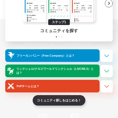
ステップ1
コミュニティを探す
パソコン版へ
フリーカンパニー（Free Company）とは？
関連商品
e-STOREで購入
ゲームダウンロード
リンクシェル/クロスワールドリンクシェル（LS/CWLS）と
は？
Official Information
PvPチームとは？
コミュニティ探しをはじめる！
/
X
News
YouTube