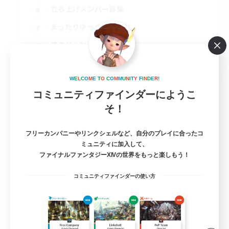
立ち上げメンバー募集
まったりゆっくり楽しむ
スクリーンショット撮影
JA
詳細を見る
W
E
L
C
O
M
E
T
O
C
O
M
M
U
N
I
T
Y
F
I
N
D
E
R
!
募集期間: 2026/08/25 まで
コミュニティファインダーにようこ
そ！
フリーカンパニーやリンクシェルなど、自分のプレイに合ったコ
ミュニティに加入して、
ファイナルファンタジーXIVの世界をもっと楽しもう！
コミュニティファインダーの使い方