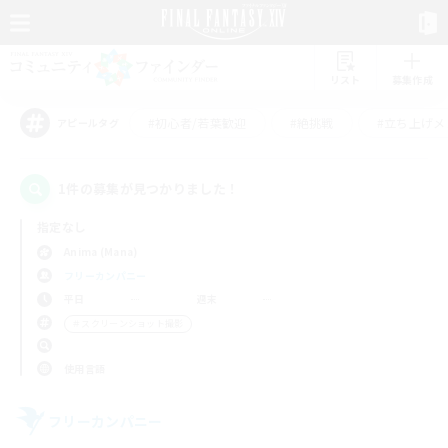
リスト
募集作成
#初心者/若葉歓迎
#絶挑戦
#立ち上げメ
アピールタグ
1件の募集が見つかりました！
指定なし
Anima (Mana)
フリーカンパニー
平日
週末
＃スクリーンショット撮影
使用言語
フリーカンパニー