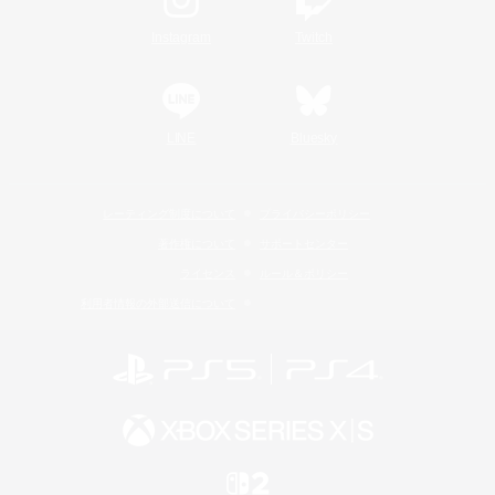
Instagram
Twitch
LINE
Bluesky
レーティング制度について
プライバシーポリシー
著作権について
サポートセンター
ライセンス
ルール＆ポリシー
利用者情報の外部送信について