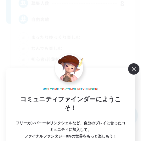
8
募集人数
自由奔放
まったりゆっくり楽しむ
なんでも楽しむ
初心者/若葉歓迎
体験歓迎
JA
W
E
L
C
O
M
E
T
O
C
O
M
M
U
N
I
T
Y
F
I
N
D
E
R
!
詳細を見る
募集期間: 2026/09/02 まで
コミュニティファインダーにようこ
そ！
フリーカンパニー
NEW
フリーカンパニーやリンクシェルなど、自分のプレイに合ったコ
ミュニティに加入して、
ファイナルファンタジーXIVの世界をもっと楽しもう！