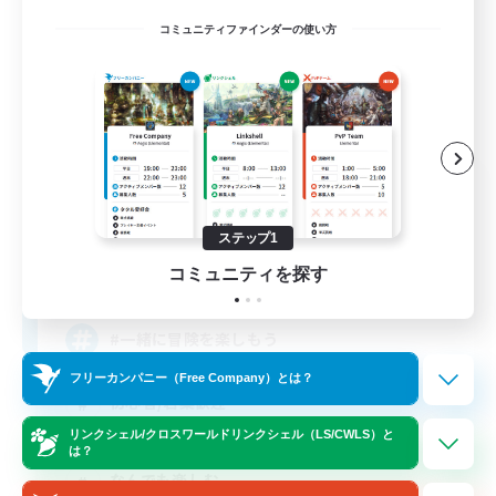
コミュニティファインダーの使い方
OMANMA
追加メンバー募集
Chocobo [Mana]
ステップ1
コミュニティを探す
5
募集人数
#一緒に冒険を楽しもう
フリーカンパニー（Free Company）とは？
初心者/若葉歓迎
リンクシェル/クロスワールドリンクシェル（LS/CWLS）と
復帰者歓迎
は？
なんでも楽しむ