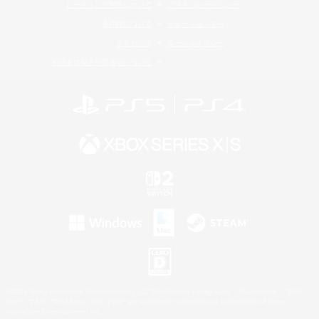
レーティング制度について
プライバシーポリシー
著作権について
サポートセンター
ライセンス
ルール＆ポリシー
利用者情報の外部送信について
©2026 Sony Interactive Entertainment LLC."PlayStation Family Mark", "PlayStation", "PS5
logo", "PS5", "PS4 logo" and "PS4" are registered trademarks or trademarks of Sony
Interactive Entertainment Inc.