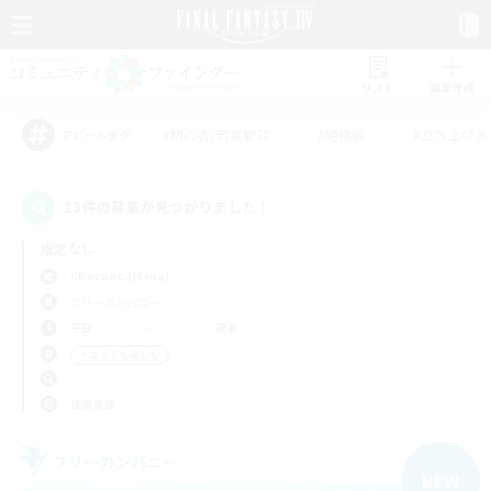
リスト
募集作成
#初心者/若葉歓迎
#絶挑戦
#立ち上げメ
アピールタグ
13件の募集が見つかりました！
指定なし
Chocobo (Mana)
フリーカンパニー
平日
週末
＃なんでも楽しむ
使用言語
フリーカンパニー
NEW