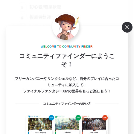
初心者/若葉歓迎
復帰者歓迎
なんでも楽しむ
JA
詳細を見る
W
E
L
C
O
M
E
T
O
C
O
M
M
U
N
I
T
Y
F
I
N
D
E
R
!
募集期間: 2026/09/04 まで
コミュニティファインダーにようこ
そ！
フリーカンパニーやリンクシェルなど、自分のプレイに合ったコ
ミュニティに加入して、
ファイナルファンタジーXIVの世界をもっと楽しもう！
コミュニティファインダーの使い方