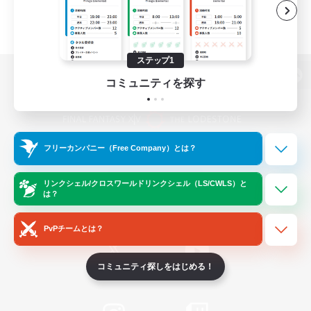
ステップ1
コミュニティを探す
パソコン版へ
フリーカンパニー（Free Company）とは？
関連商品
e-STOREで購入
ゲームダウンロード
リンクシェル/クロスワールドリンクシェル（LS/CWLS）と
は？
Official Information
PvPチームとは？
コミュニティ探しをはじめる！
/
X
News
YouTube