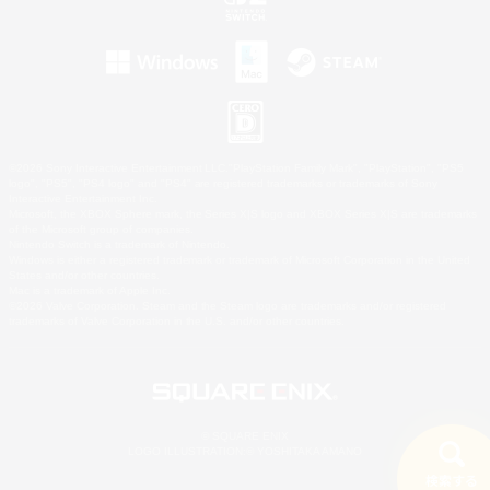
©2026 Sony Interactive Entertainment LLC."PlayStation Family Mark", "PlayStation", "PS5
logo", "PS5", "PS4 logo" and "PS4" are registered trademarks or trademarks of Sony
Interactive Entertainment Inc.
Microsoft, the XBOX Sphere mark, the Series X|S logo and XBOX Series X|S are trademarks
of the Microsoft group of companies.
Nintendo Switch is a trademark of Nintendo.
Windows is either a registered trademark or trademark of Microsoft Corporation in the United
States and/or other countries.
Mac is a trademark of Apple Inc.
©2026 Valve Corporation. Steam and the Steam logo are trademarks and/or registered
trademarks of Valve Corporation in the U.S. and/or other countries.
© SQUARE ENIX
LOGO ILLUSTRATION:© YOSHITAKA AMANO
検索する