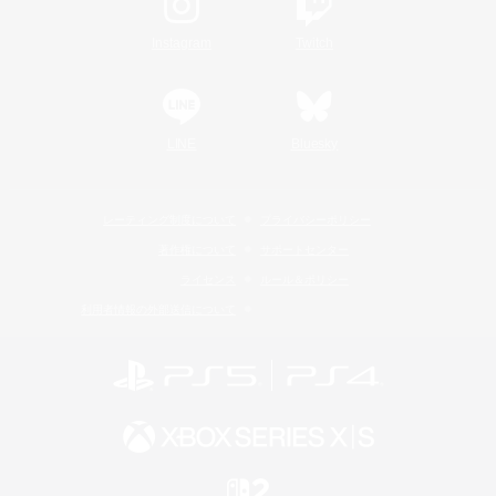
Instagram
Twitch
LINE
Bluesky
レーティング制度について
プライバシーポリシー
著作権について
サポートセンター
ライセンス
ルール＆ポリシー
利用者情報の外部送信について