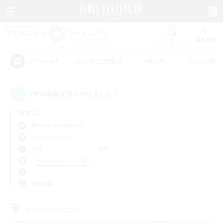
リスト
募集作成
#初心者/若葉歓迎
#絶挑戦
#零式挑戦
アピールタグ
1件の募集が見つかりました！
指定なし
Masamune (Mana)
フリーカンパニー
平日
週末
＃立ち上げメンバー募集
使用言語
フリーカンパニー