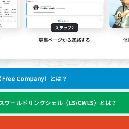
ステップ2
す
募集ページから連絡する
体
ree Company）とは？
スワールドリンクシェル（LS/CWLS）とは？
スマートフォン版へ