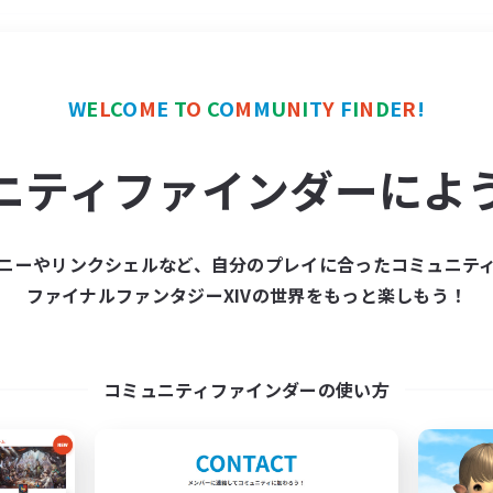
＃クラフター中心
使用言
W
E
L
C
O
M
E
T
O
C
O
M
M
U
N
I
T
Y
F
I
N
D
E
R
!
ニティファインダーによ
ニーやリンクシェルなど、自分のプレイに合ったコミュニテ
ファイナルファンタジーXIVの世界をもっと楽しもう！
募集数 0件
集が見つかりませんでし
コミュニティファインダーの使い方
条件を変えて検索してみるでっす！