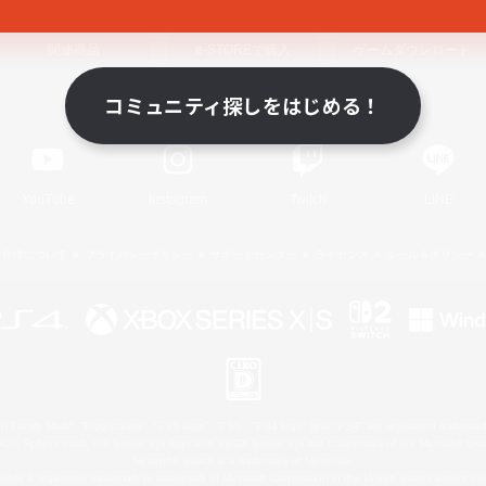
関連商品
e-STOREで購入
ゲームダウンロード
コミュニティ探しをはじめる！
Official Information
YouTube
Instagram
Twitch
LINE
著作権について
プライバシーポリシー
サポートセンター
ライセンス
ルール＆ポリシー
 Family Mark", "PlayStation", "PS5 logo", "PS5", "PS4 logo" and "PS4" are registered trademark
XBOX Sphere mark, the Series X|S logo and XBOX Series X|S are trademarks of the Microsoft gro
Nintendo Switch is a trademark of Nintendo.
ither a registered trademark or trademark of Microsoft Corporation in the United States and/or oth