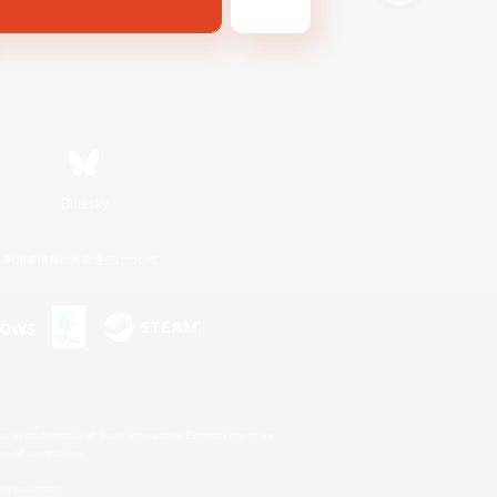
Bluesky
利用者情報の外部送信について
s or trademarks of Sony Interactive Entertainment Inc.
up of companies.
er countries.