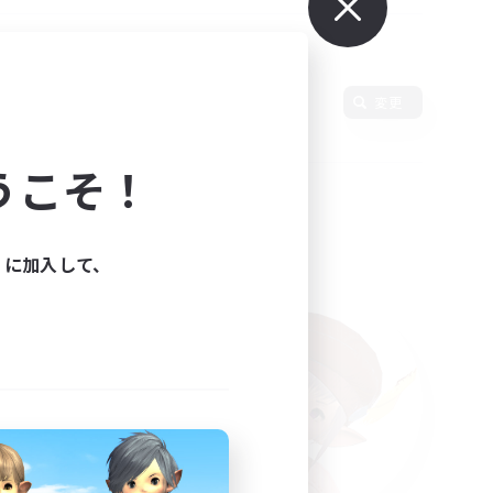
語
変更
うこそ！
ィに加入して、
た。