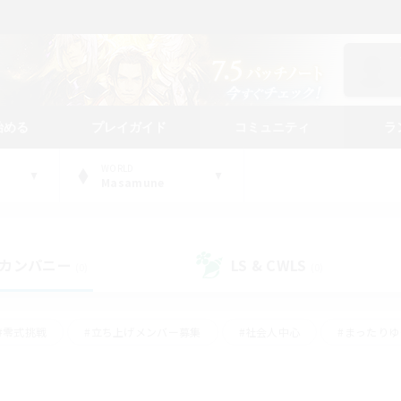
始める
プレイガイド
コミュニティ
ラ
WORLD
Masamune
カンパニー
LS & CWLS
(0)
(0)
#零式挑戦
#立ち上げメンバー募集
#社会人中心
#まったり
#体験歓迎
#クラフター中心
#ギャザラー中心
#ロー
ング
#演奏
#ミラプリ（ミラージュプリズム）
#クリア目指