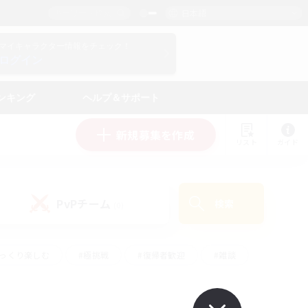
日本語
マイキャラクター情報をチェック！
ログイン
ンキング
ヘルプ＆サポート
新規募集を作成
リスト
ガイド
PvPチーム
検索
(0)
ゆっくり楽しむ
#極挑戦
#復帰者歓迎
#雑談
ルプレイ
#トレジャーハント
#レベリング
して頑張る
#プレイヤー主催イベント