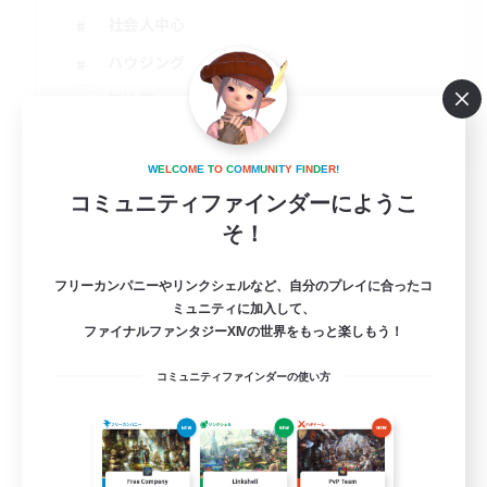
社会人中心
ハウジング
極挑戦
JA
詳細を見る
W
E
L
C
O
M
E
T
O
C
O
M
M
U
N
I
T
Y
F
I
N
D
E
R
!
募集期間: 2026/09/08 まで
コミュニティファインダーにようこ
そ！
フリーカンパニーやリンクシェルなど、自分のプレイに合ったコ
ミュニティに加入して、
ファイナルファンタジーXIVの世界をもっと楽しもう！
コミュニティファインダーの使い方