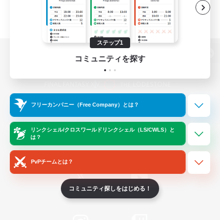
ステップ1
コミュニティを探す
パソコン版へ
フリーカンパニー（Free Company）とは？
関連商品
e-STOREで購入
ゲームダウンロード
リンクシェル/クロスワールドリンクシェル（LS/CWLS）と
は？
Official Information
PvPチームとは？
コミュニティ探しをはじめる！
/
X
News
YouTube