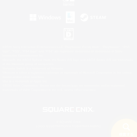
©2026 Sony Interactive Entertainment LLC."PlayStation Family Mark", "PlayStation", "PS5
logo", "PS5", "PS4 logo" and "PS4" are registered trademarks or trademarks of Sony
Interactive Entertainment Inc.
Microsoft, the XBOX Sphere mark, the Series X|S logo and XBOX Series X|S are trademarks
of the Microsoft group of companies.
Nintendo Switch is a trademark of Nintendo.
Windows is either a registered trademark or trademark of Microsoft Corporation in the United
States and/or other countries.
Mac is a trademark of Apple Inc.
©2026 Valve Corporation. Steam and the Steam logo are trademarks and/or registered
trademarks of Valve Corporation in the U.S. and/or other countries.
© SQUARE ENIX
LOGO ILLUSTRATION:© YOSHITAKA AMANO
検索する