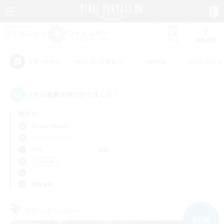
リスト
募集作成
#初心者/若葉歓迎
#絶挑戦
#立ち上げメ
アピールタグ
1件の募集が見つかりました！
指定なし
Anima (Mana)
フリーカンパニー
平日
週末
＃極挑戦
使用言語
フリーカンパニー
NEW