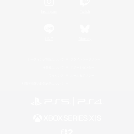
Instagram
Twitch
LINE
Bluesky
レーティング制度について
プライバシーポリシー
著作権について
サポートセンター
ライセンス
ルール＆ポリシー
利用者情報の外部送信について