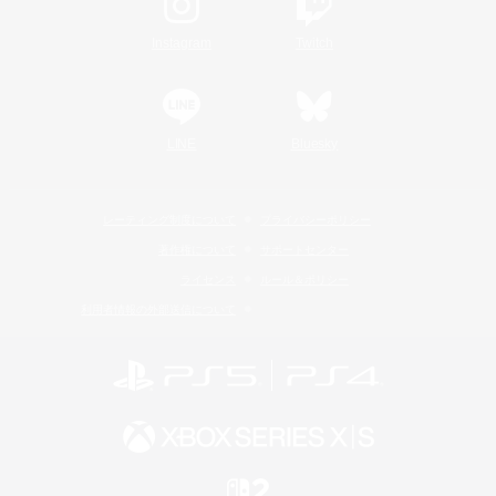
Instagram
Twitch
LINE
Bluesky
レーティング制度について
プライバシーポリシー
著作権について
サポートセンター
ライセンス
ルール＆ポリシー
利用者情報の外部送信について