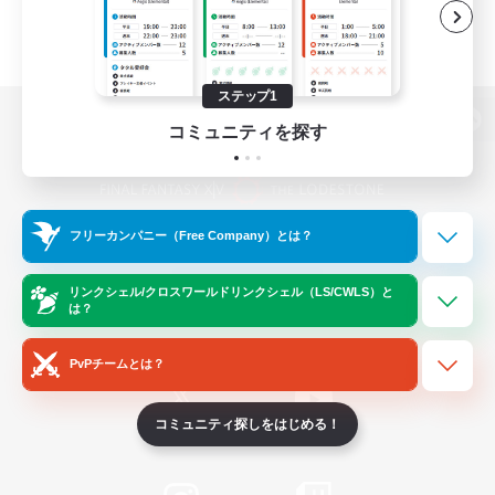
ステップ1
コミュニティを探す
パソコン版へ
フリーカンパニー（Free Company）とは？
関連商品
e-STOREで購入
ゲームダウンロード
リンクシェル/クロスワールドリンクシェル（LS/CWLS）と
は？
Official Information
PvPチームとは？
コミュニティ探しをはじめる！
/
X
News
YouTube