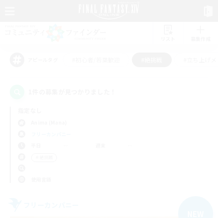
リスト
募集作成
#初心者/若葉歓迎
#絶挑戦
#立ち上げメ
アピールタグ
1件の募集が見つかりました！
指定なし
Anima (Mana)
フリーカンパニー
平日
週末
＃絶挑戦
使用言語
フリーカンパニー
NEW