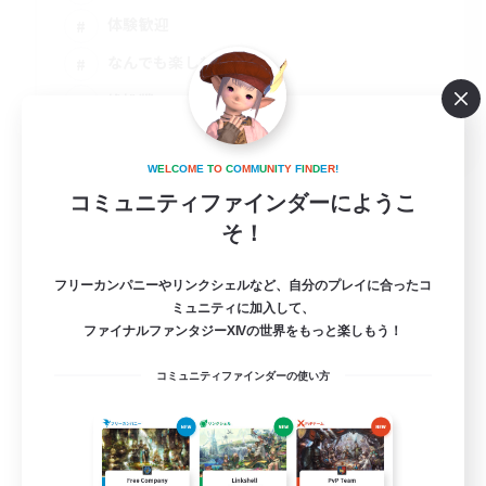
体験歓迎
なんでも楽しむ
絶挑戦
JA
詳細を見る
W
E
L
C
O
M
E
T
O
C
O
M
M
U
N
I
T
Y
F
I
N
D
E
R
!
募集期間: 2026/09/01 まで
コミュニティファインダーにようこ
そ！
フリーカンパニーやリンクシェルなど、自分のプレイに合ったコ
ミュニティに加入して、
ファイナルファンタジーXIVの世界をもっと楽しもう！
コミュニティファインダーの使い方