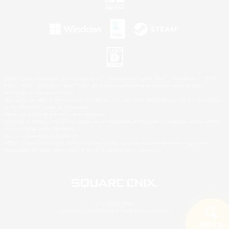
©2026 Sony Interactive Entertainment LLC."PlayStation Family Mark", "PlayStation", "PS5
logo", "PS5", "PS4 logo" and "PS4" are registered trademarks or trademarks of Sony
Interactive Entertainment Inc.
Microsoft, the XBOX Sphere mark, the Series X|S logo and XBOX Series X|S are trademarks
of the Microsoft group of companies.
Nintendo Switch is a trademark of Nintendo.
Windows is either a registered trademark or trademark of Microsoft Corporation in the United
States and/or other countries.
Mac is a trademark of Apple Inc.
©2026 Valve Corporation. Steam and the Steam logo are trademarks and/or registered
trademarks of Valve Corporation in the U.S. and/or other countries.
© SQUARE ENIX
LOGO ILLUSTRATION:© YOSHITAKA AMANO
検索する