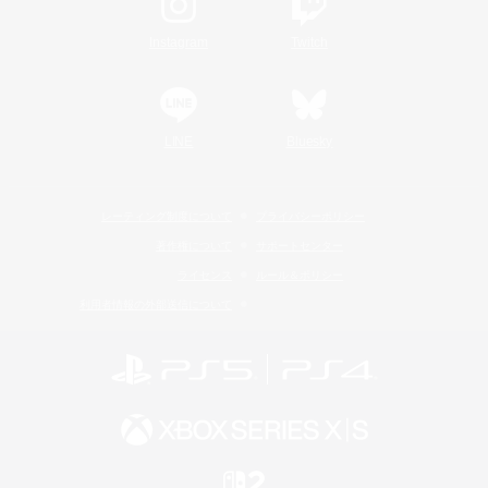
Instagram
Twitch
LINE
Bluesky
レーティング制度について
プライバシーポリシー
著作権について
サポートセンター
ライセンス
ルール＆ポリシー
利用者情報の外部送信について