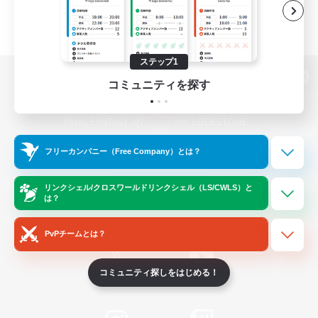
ステップ1
コミュニティを探す
パソコン版へ
フリーカンパニー（Free Company）とは？
関連商品
e-STOREで購入
ゲームダウンロード
リンクシェル/クロスワールドリンクシェル（LS/CWLS）と
は？
Official Information
PvPチームとは？
コミュニティ探しをはじめる！
/
X
News
YouTube