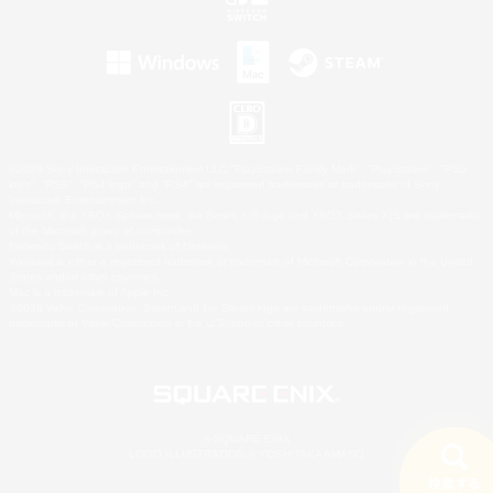
©2026 Sony Interactive Entertainment LLC."PlayStation Family Mark", "PlayStation", "PS5
logo", "PS5", "PS4 logo" and "PS4" are registered trademarks or trademarks of Sony
Interactive Entertainment Inc.
Microsoft, the XBOX Sphere mark, the Series X|S logo and XBOX Series X|S are trademarks
of the Microsoft group of companies.
Nintendo Switch is a trademark of Nintendo.
Windows is either a registered trademark or trademark of Microsoft Corporation in the United
States and/or other countries.
Mac is a trademark of Apple Inc.
©2026 Valve Corporation. Steam and the Steam logo are trademarks and/or registered
trademarks of Valve Corporation in the U.S. and/or other countries.
© SQUARE ENIX
LOGO ILLUSTRATION:© YOSHITAKA AMANO
検索する