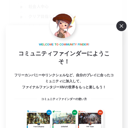
社会人中心
クリア目指して頑張る
トレジャーハント
JA / EN
詳細を見る
W
E
L
C
O
M
E
T
O
C
O
M
M
U
N
I
T
Y
F
I
N
D
E
R
!
募集期間: 2026/08/23 まで
コミュニティファインダーにようこ
そ！
フリーカンパニーやリンクシェルなど、自分のプレイに合ったコ
ミュニティに加入して、
ファイナルファンタジーXIVの世界をもっと楽しもう！
コミュニティファインダーの使い方