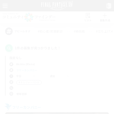
リスト
募集作成
#初心者/若葉歓迎
#絶挑戦
#立ち上げメ
アピールタグ
1件の募集が見つかりました！
指定なし
Anima (Mana)
フリーカンパニー
平日
週末
＃トレジャーハント
使用言語
フリーカンパニー