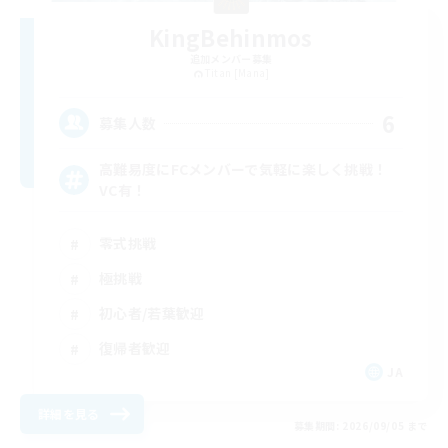
KingBehinmos
追加メンバー募集
Titan [Mana]
6
募集人数
高難易度にFCメンバーで気軽に楽しく挑戦！
VC有！
零式挑戦
極挑戦
初心者/若葉歓迎
復帰者歓迎
JA
詳細を見る
募集期間: 2026/09/05 まで