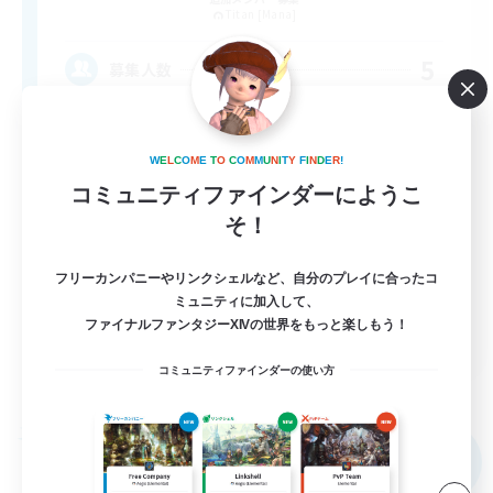
Titan [Mana]
5
募集人数
基本自由、パーティ募集、新人続々加入中！
W
E
L
C
O
M
E
T
O
C
O
M
M
U
N
I
T
Y
F
I
N
D
E
R
!
初心者/若葉歓迎
コミュニティファインダーにようこ
そ！
まったりゆっくり楽しむ
雑談
フリーカンパニーやリンクシェルなど、自分のプレイに合ったコ
なんでも楽しむ
ミュニティに加入して、
ファイナルファンタジーXIVの世界をもっと楽しもう！
JA
コミュニティファインダーの使い方
詳細を見る
募集期間: 2026/09/03 まで
フリーカンパニー
NEW