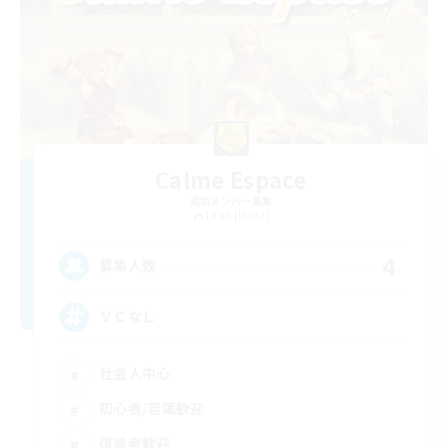
Calme Espace
追加メンバー募集
Titan [Mana]
4
募集人数
ＶＣなし
社会人中心
初心者/若葉歓迎
復帰者歓迎