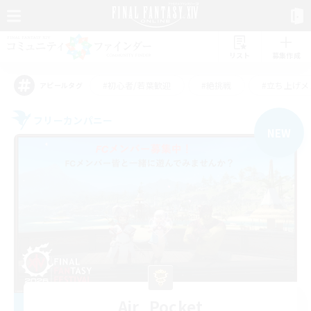
リスト
募集作成
#初心者/若葉歓迎
#絶挑戦
#立ち上げメ
アピールタグ
フリーカンパニー
NEW
Air_Pocket