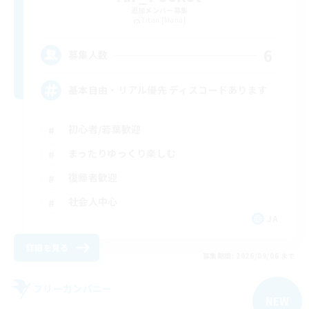
追加メンバー募集
Titan [Mana]
6
募集人数
基本自由・リアル優先 ディスコードあります
初心者/若葉歓迎
まったりゆっくり楽しむ
復帰者歓迎
社会人中心
JA
詳細を見る
募集期間: 2026/09/06 まで
フリーカンパニー
NEW