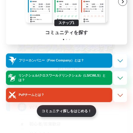
ステップ1
コミュニティを探す
フリーカンパニー（Free Company）とは？
pri&qa
追加メンバー募集
リンクシェル/クロスワールドリンクシェル（LS/CWLS）と
Titan [Mana]
は？
100
募集人数
PvPチームとは？
VC有！たのしいFCです
コミュニティ探しをはじめる！
初心者/若葉歓迎