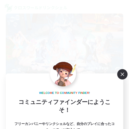
クロスワールドリンクシェル
Aura Fave
追加メンバー募集
W
E
L
C
O
M
E
T
O
C
O
M
M
U
N
I
T
Y
F
I
N
D
E
R
!
Mana
コミュニティファインダーにようこ
5
募集人数
そ！
アウラ好きな方の為のアウラ限定LS
フリーカンパニーやリンクシェルなど、自分のプレイに合ったコ