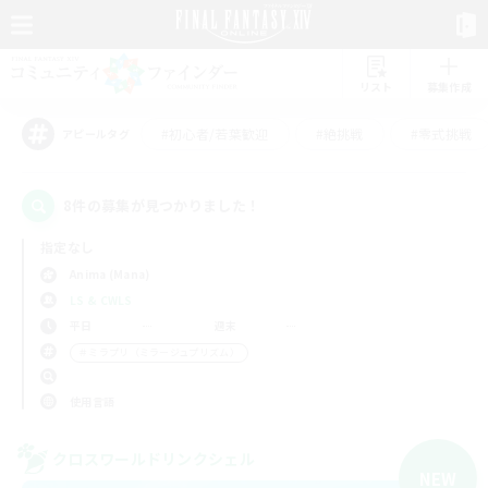
リスト
募集作成
#初心者/若葉歓迎
#絶挑戦
#零式挑戦
アピールタグ
8件の募集が見つかりました！
指定なし
Anima (Mana)
LS & CWLS
平日
週末
＃ミラプリ（ミラージュプリズム）
使用言語
クロスワールドリンクシェル
NEW