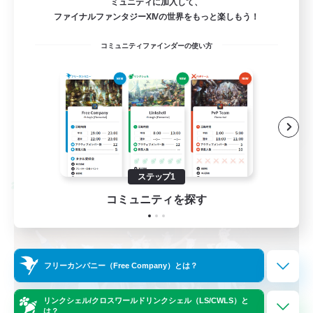
ミュニティに加入して、
ファイナルファンタジーXIVの世界をもっと楽しもう！
まったりゆっくり楽しむ
コミュニティファインダーの使い方
なんでも楽しむ
ミラプリ（ミラージュプリズム）
雑談
JA
詳細を見る
募集期間: 2026/09/02 まで
ステップ1
クロスワールドリンクシェル
コミュニティを探す
フリーカンパニー（Free Company）とは？
リンクシェル/クロスワールドリンクシェル（LS/CWLS）と
は？