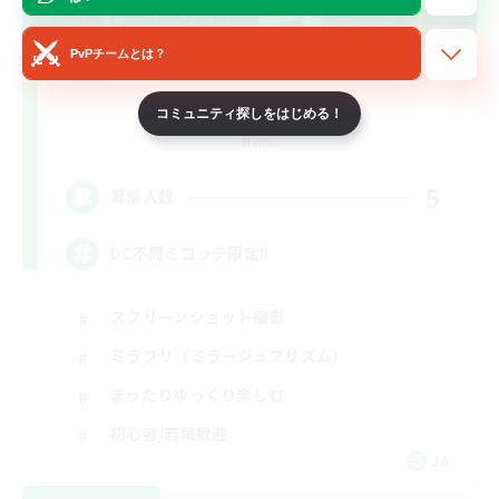
PvPチームとは？
NekoNoir
コミュニティ探しをはじめる！
追加メンバー募集
Mana
5
募集人数
DC不問ミコッテ限定!!
スクリーンショット撮影
ミラプリ（ミラージュプリズム）
まったりゆっくり楽しむ
初心者/若葉歓迎
JA