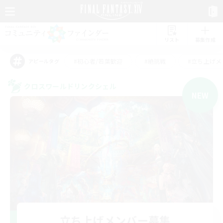
リスト
募集作成
#初心者/若葉歓迎
#絶挑戦
#立ち上げメ
アピールタグ
クロスワールドリンクシェル
NEW
立ち上げメンバー募集