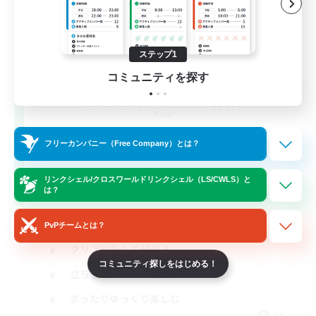
ステップ1
コミュニティを探す
立ち上げメンバー募集
Mana
3
フリーカンパニー（Free Company）とは？
募集人数
リンクシェル/クロスワールドリンクシェル（LS/CWLS）と
絶エデン最初から固定(@PHorBH.D3.D4)
は？
絶挑戦
PvPチームとは？
クリア目指して頑張る
コミュニティ探しをはじめる！
立ち上げメンバー募集
まったりゆっくり楽しむ
JA