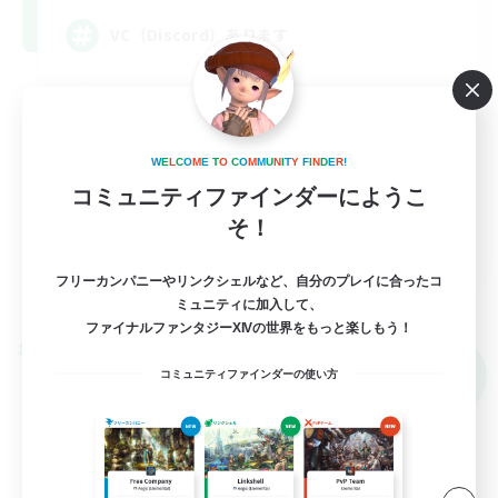
VC（Discord）あります
零式挑戦
社会人中心
W
E
L
C
O
M
E
T
O
C
O
M
M
U
N
I
T
Y
F
I
N
D
E
R
!
クリア目指して頑張る
コミュニティファインダーにようこ
初心者/若葉歓迎
そ！
JA
フリーカンパニーやリンクシェルなど、自分のプレイに合ったコ
詳細を見る
募集期間: 2026/09/06 まで
ミュニティに加入して、
ファイナルファンタジーXIVの世界をもっと楽しもう！
クロスワールドリンクシェル
NEW
コミュニティファインダーの使い方