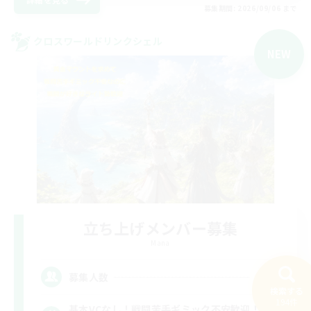
募集期間: 2026/09/06 まで
クロスワールドリンクシェル
NEW
立ち上げメンバー募集
Mana
14
募集人数
検索する
194件
基本VCなし！戦闘苦手ギミック不安歓迎！極