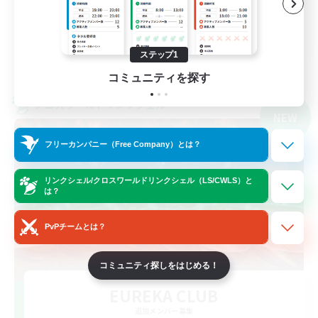
まったりゆっくり楽しむ
JA
ステップ1
詳細を見る
募集期間: 2026/09/07 まで
コミュニティを探す
クロスワールドリンクシェル
NEW
フリーカンパニー（Free Company）とは？
リンクシェル/クロスワールドリンクシェル（LS/CWLS）と
は？
PvPチームとは？
コミュニティ探しをはじめる！
EUREKA CLUB
追加メンバー募集