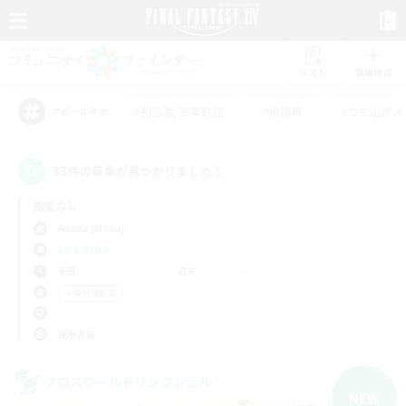
リスト
募集作成
#初心者/若葉歓迎
#絶挑戦
#立ち上げメ
アピールタグ
33件の募集が見つかりました！
指定なし
Anima (Mana)
LS & CWLS
平日
週末
＃復帰者歓迎
使用言語
クロスワールドリンクシェル
NEW