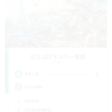
立ち上げメンバー募集
Mana
2
募集人数
D3 D4募集
零式挑戦
初心者/若葉歓迎