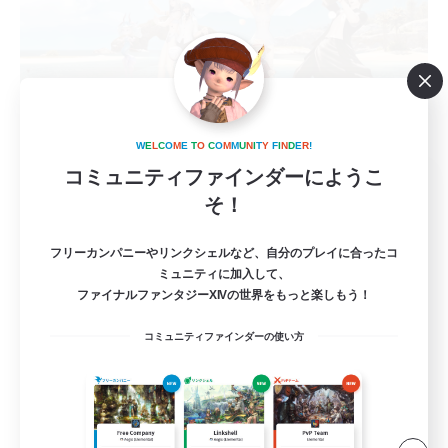
W
E
L
C
O
M
E
T
O
C
O
M
M
U
N
I
T
Y
F
I
N
D
E
R
!
コミュニティファインダーにようこ
立ち上げメンバー募集
そ！
Mana
--
募集人数
フリーカンパニーやリンクシェルなど、自分のプレイに合ったコ
ミュニティに加入して、
ファイナルファンタジーXIVの世界をもっと楽しもう！
#VCあり
コミュニティファインダーの使い方
雑談
なんでも楽しむ
復帰者歓迎