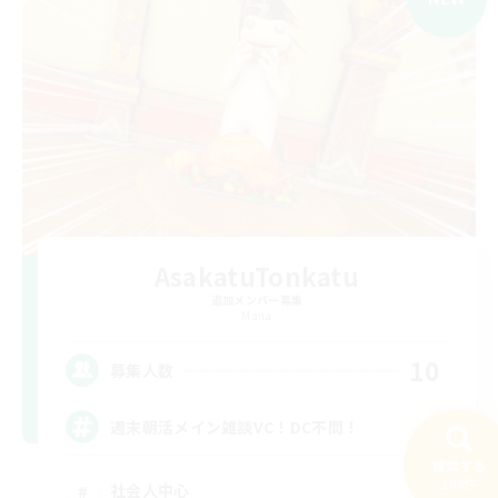
AsakatuTonkatu
追加メンバー募集
Mana
10
募集人数
週末朝活メイン雑談VC！DC不問！
検索する
194件
社会人中心