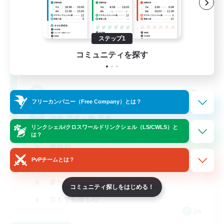
ステップ1
auspicious
コミュニティを探す
追加メンバー募集
Mana
8
募集人数
フリーカンパニー（Free Company）とは？
固定,零式・絶,募集
リンクシェル/クロスワールドリンクシェル（LS/CWLS）と
は？
絶挑戦
PvPチームとは？
社会人中心
まったりゆっくり楽しむ
コミュニティ探しをはじめる！
なんでも楽しむ
JA