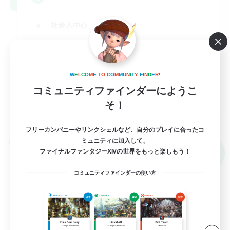
社会人中心
なんでも楽しむ
雑談
W
E
L
C
O
M
E
T
O
C
O
M
M
U
N
I
T
Y
F
I
N
D
E
R
!
まったりゆっくり楽しむ
コミュニティファインダーにようこ
JA
そ！
詳細を見る
募集期間: 2026/09/08 まで
フリーカンパニーやリンクシェルなど、自分のプレイに合ったコ
ミュニティに加入して、
クロスワールドリンクシェル
NEW
ファイナルファンタジーXIVの世界をもっと楽しもう！
コミュニティファインダーの使い方