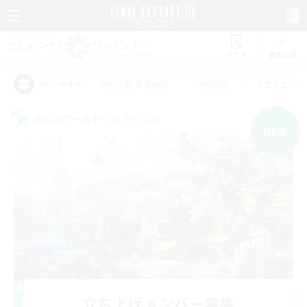
リスト
募集作成
#初心者/若葉歓迎
#絶挑戦
#立ち上げメ
アピールタグ
クロスワールドリンクシェル
NEW
立ち上げメンバー募集