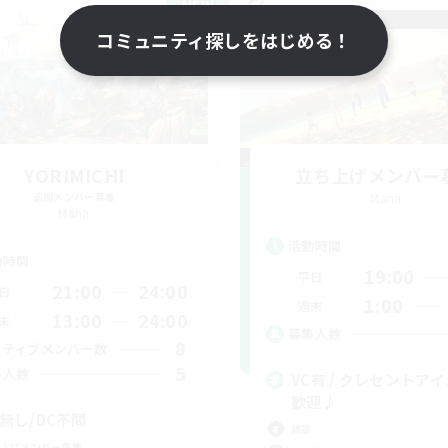
NEW
コミュニティ探しをはじめる！
YORIMICHI
立ち上げメンバー
追加メンバー募集
Mana
Mana
活動時間
動時間
19:00
平日
21:00
24:00
日
1:00
週末
13:00
24:00
末
募集人数
8
クティブメンバー数
5
集人数
VC有 / クレセントア
歓迎♪
C無し/DC不問
雑談
上げメンバー募集