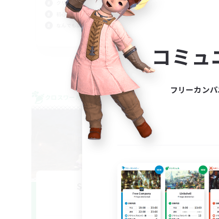
クリア目指して頑張る
初心者/若葉歓迎
なんでも楽しむ
JA
コミュ
募集期間: 2026/09/06 まで
フリーカンパ
クロスワールドリンクシェル
クロス
NEW
Street Jack
追加メンバー募集
Mana