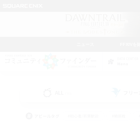
ニュース
FFXIVを
DATA CENTER
Mana
ALL
フリー
(95)
アピールタグ
#初心者/若葉歓迎
#絶挑戦
#学生中心
#なんでも楽しむ
#モブハント
#
#演奏
#ミラプリ（ミラ