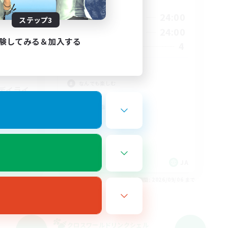
活動時間
22:00
24:00
平日
ステップ3
1:00
22:00
24:00
週末
2:00
験してみる＆加入する
4
募集人数
12
4
絶エデン/VC無し
なんでも楽しむ
デイライ
絶挑戦
クリア目指して頑張る
JA
JA
26/09/06 まで
募集期間: 2026/09/06 まで
クロスワールドリンクシェル