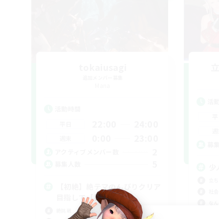
tokaiusagi
追加メンバー募集
Mana
活
活動時間
平
22:00
24:00
平日
週
0:00
23:00
週末
募
2
アクティブメンバー数
5
募集人数
少
立ち
【初絶】絶テマのんびりクリア
社会
目指して【歓迎】
なん
絶挑戦
雑談