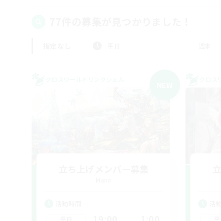
77件の募集が見つかりました！
指定なし
平日
週末
クロスワールドリンクシェル
クロス
NEW
立ち上げメンバー募集
Mana
活動時間
活
19:00
1:00
平日
平