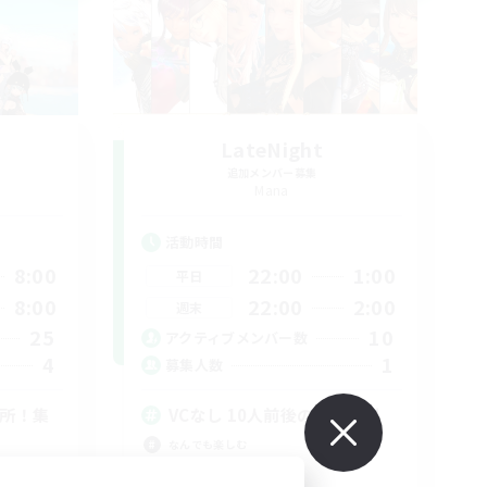
LateNight
追加メンバー募集
Mana
活動時間
8:00
22:00
1:00
平日
8:00
22:00
2:00
週末
25
10
アクティブメンバー数
4
1
募集人数
場所！集
VCなし 10人前後の少人数制
なんでも楽しむ
復帰者歓迎