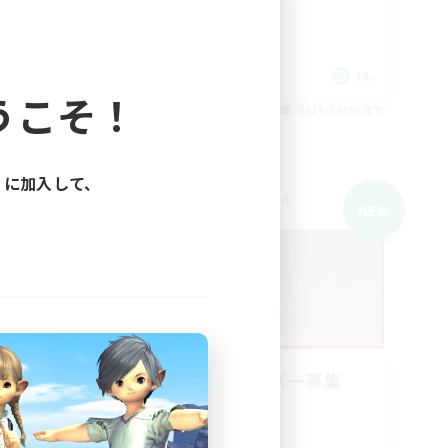
社会人中心
初心者/若葉歓迎
JA
JA
うこそ！
26/09/06 まで
募集期間: 2026/09/06 まで
ィに加入して、
クロスワールドリンクシェル
NEW
NEW
ght
立ち上げメンバー募集
Mana