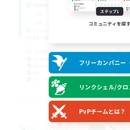
活動時間
活
ステップ1
22:00
3:00
平日
平
22:00
3:00
週末
週
コミュニティを探
5
アクティブメンバー数
ア
--
募集人数
募
３０歳以上Discord
di
初心者/若葉歓迎
なん
フリーカンパニー（F
社会人中心
クリ
雑談
体験
なんでも楽しむ
復帰
リンクシェル/クロ
JA
募集期間: 2026/09/06 まで
PvPチームとは？
クロスワールドリンクシェル
クロス