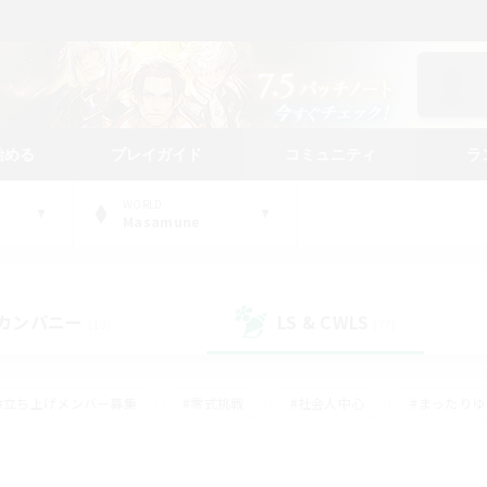
始める
プレイガイド
コミュニティ
ラ
WORLD
Masamune
カンパニー
LS & CWLS
(18)
(77)
#立ち上げメンバー募集
#零式挑戦
#社会人中心
#まったり
体験歓迎
#クラフター中心
#ロールプレイ
#ギャザラー中心
ージュプリズム）
#スクリーンショット撮影
#クリア目指して頑張る