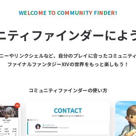
雑談
まったりゆっくり楽しむ
W
E
L
C
O
M
E
T
O
C
O
M
M
U
N
I
T
Y
F
I
N
D
E
R
!
なんでも楽しむ
JA
ニティファインダーによ
募集期間: 2026/09/06 まで
募集期間: 20
ニーやリンクシェルなど、自分のプレイに合ったコミュニテ
ワールドリンクシェル
クロスワールドリンクシェル
ファイナルファンタジーXIVの世界をもっと楽しもう！
NEW
コミュニティファインダーの使い方
circle
Survivors of Li
追加メンバー募集
追加メンバー募集
Mana
Mana