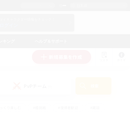
日本語
マイキャラクター情報をチェック！
ログイン
ンキング
ヘルプ＆サポート
新規募集を作成
リスト
ガイド
PvPチーム
検索
(0)
ゆっくり楽しむ
#極挑戦
#復帰者歓迎
#雑談
#ハウジング
#トレジャーハント
#レベリング
#プレイヤー主催イベント