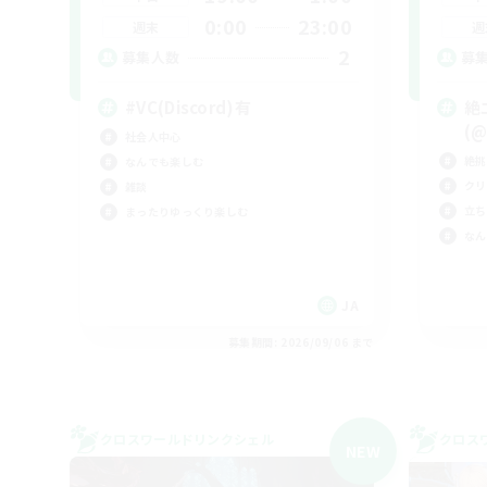
0:00
23:00
週末
週
2
募集人数
募
#VC(Discord)有
絶
(@
社会人中心
絶挑
なんでも楽しむ
クリ
雑談
立ち
まったりゆっくり楽しむ
なん
JA
募集期間: 2026/09/06 まで
クロスワールドリンクシェル
クロス
NEW