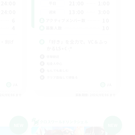
24:00
21:00
1:00
平日
24:00
13:00
3:00
週末
6
10
アクティブメンバー数
4
10
募集人数
り・別げ
「好き」を全力で。VC＆ふっ
かるLS⋆☾·̩͙꙳
体験歓迎
社会人中心
なんでも楽しむ
クリア目指して頑張る
JA
JA
26/09/06 まで
募集期間: 2026/09/06 まで
クロスワールドリンクシェル
NEW
NEW