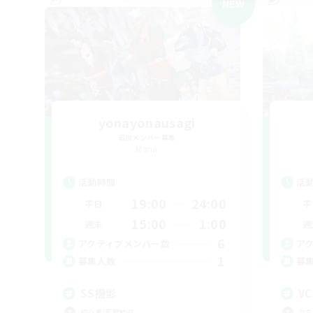
NEW
yonayonausagi
追加メンバー募集
Mana
活動時間
活
19:00
24:00
平日
平
15:00
1:00
週末
週
6
アクティブメンバー数
ア
1
募集人数
募
SS撮影
V
初心者/若葉歓迎
立ち