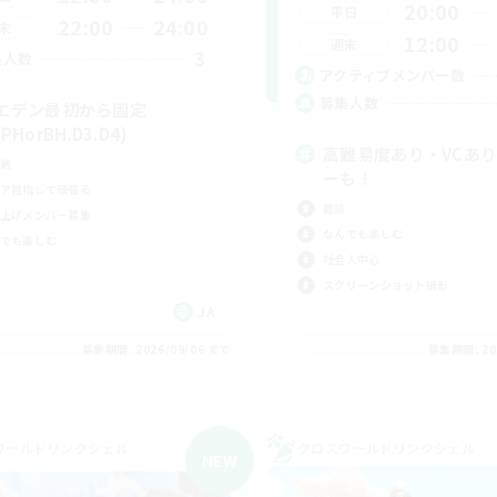
20:00
平日
22:00
24:00
末
12:00
週末
3
集人数
アクティブメンバー数
募集人数
エデン最初から固定
PHorBH.D3.D4)
高難易度あり・VCあ
戦
ーも！
ア目指して頑張る
雑談
上げメンバー募集
なんでも楽しむ
でも楽しむ
社会人中心
スクリーンショット撮影
JA
募集期間: 2026/09/06 まで
募集期間: 20
ワールドリンクシェル
クロスワールドリンクシェル
NEW