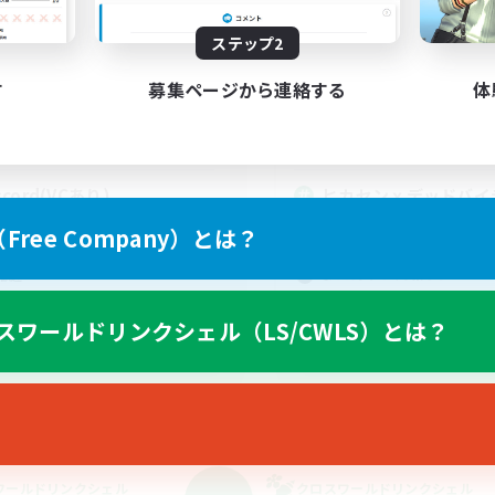
動時間
活動時間
ステップ2
1:00
24:00
22:00
日
平日
1:00
24:00
22:00
末
週末
す
募集ページから連絡する
体
20
クティブメンバー数
アクティブメンバー数
5
集人数
募集人数
scord(VCあり)
ヒカセンｘデッドバイ
ト(DBD) DC不問
でも楽しむ
ree Company）とは？
社会人中心
ア目指して頑張る
まったりゆっくり楽しむ
歓迎
初心者/若葉歓迎
者歓迎
スワールドリンクシェル（LS/CWLS）とは？
なんでも楽しむ
JA
募集期間: 2026/09/06 まで
募集期間: 20
ワールドリンクシェル
クロスワールドリンクシェル