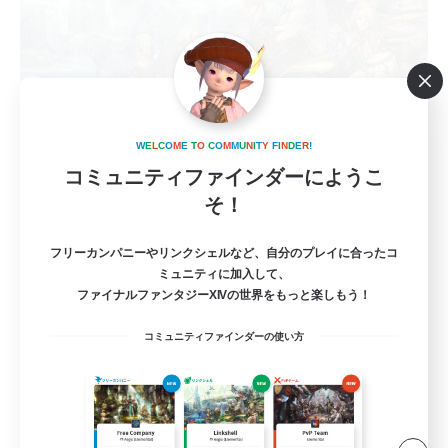
W
E
L
C
O
M
E
T
O
C
O
M
M
U
N
I
T
Y
F
I
N
D
E
R
!
立ち上げメンバー募集
コミュニティファインダーにようこ
Mana
そ！
3
募集人数
フリーカンパニーやリンクシェルなど、自分のプレイに合ったコ
ミュニティに加入して、
VC有/DC不問
ファイナルファンタジーXIVの世界をもっと楽しもう！
体験歓迎
コミュニティファインダーの使い方
社会人中心
雑談
まったりゆっくり楽しむ