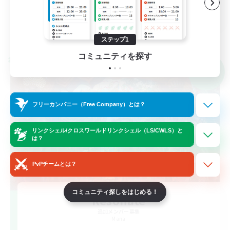
JA
詳細を見る
募集期間: 2026/09/08 まで
ステップ1
コミュニティを探す
クロスワールドリンクシェル
NEW
フリーカンパニー（Free Company）とは？
リンクシェル/クロスワールドリンクシェル（LS/CWLS）と
は？
PvPチームとは？
コミュニティ探しをはじめる！
Resonate
追加メンバー募集
Mana