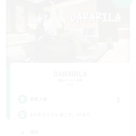
DARARILA
追加メンバー募集
Mana
3
募集人数
8.0 をだらりと過ごす。VCあり
雑談