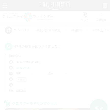
リスト
募集作成
#初心者/若葉歓迎
#絶挑戦
#立ち上げメ
アピールタグ
67件の募集が見つかりました！
指定なし
Masamune (Mana)
LS & CWLS
平日
週末
＃雑談
使用言語
クロスワールドリンクシェル
NEW