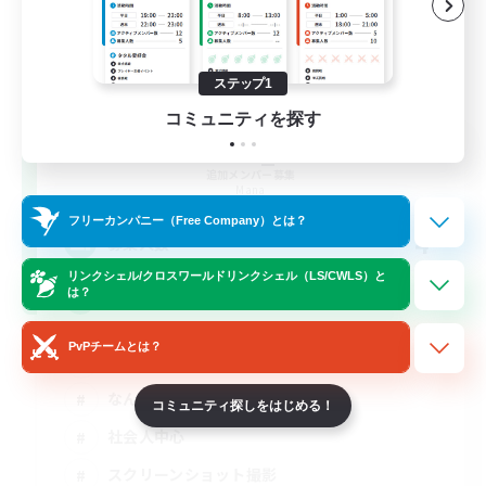
ステップ1
コミュニティを探す
Under_Bar
追加メンバー募集
Mana
フリーカンパニー（Free Company）とは？
4
募集人数
リンクシェル/クロスワールドリンクシェル（LS/CWLS）と
は？
高難易度あり・VCあり・別げーも！
PvPチームとは？
雑談
なんでも楽しむ
コミュニティ探しをはじめる！
社会人中心
スクリーンショット撮影