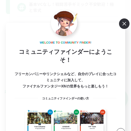
基本VCなし！戦闘苦手ギミック不安歓迎！極
と零式
立ち上げメンバー募集
極挑戦
W
E
L
C
O
M
E
T
O
C
O
M
M
U
N
I
T
Y
F
I
N
D
E
R
!
零式挑戦
コミュニティファインダーにようこ
社会人中心
そ！
JA
フリーカンパニーやリンクシェルなど、自分のプレイに合ったコ
詳細を見る
募集期間: 2026/09/06 まで
ミュニティに加入して、
ファイナルファンタジーXIVの世界をもっと楽しもう！
クロスワールドリンクシェル
NEW
コミュニティファインダーの使い方