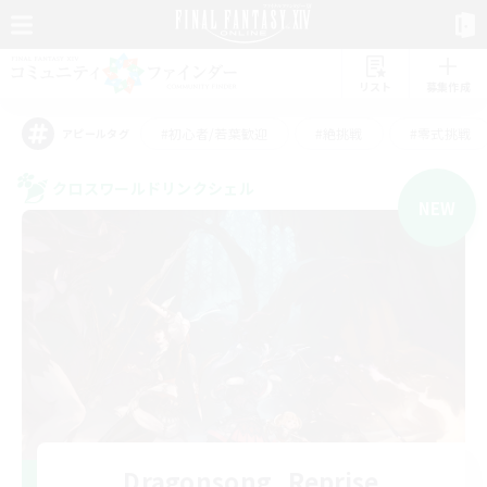
リスト
募集作成
#初心者/若葉歓迎
#絶挑戦
#零式挑戦
アピールタグ
クロスワールドリンクシェル
NEW
Dragonsong_Reprise