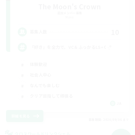
The Moon's Crown
追加メンバー募集
Mana
10
募集人数
「好き」を全力で。VC＆ふっかるLS⋆☾·̩͙꙳
体験歓迎
社会人中心
なんでも楽しむ
クリア目指して頑張る
JA
詳細を見る
募集期間: 2026/09/06 まで
クロスワールドリンクシェル