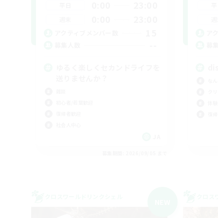
0:00
23:00
平日
平
0:00
23:00
週末
週
15
アクティブメンバー数
ア
--
募集人数
募
ゆるく楽しくセカンドライフを
di
送りませんか？
なん
雑談
クリ
初心者/若葉歓迎
体験
復帰者歓迎
復帰
社会人中心
JA
募集期間: 2026/09/05 まで
クロスワールドリンクシェル
クロス
NEW