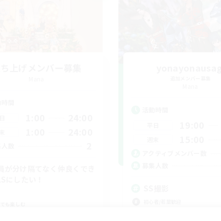
立ち上げメンバー募集
yonayonausag
Mana
追加メンバー募集
Mana
動時間
活動時間
1:00
24:00
日
19:00
平日
1:00
24:00
末
15:00
週末
2
集人数
アクティブメンバー数
募集人数
員が分け隔てなく仲良くでき
LSにしたい！
SS撮影
初心者/若葉歓迎
でも楽しむ
復帰者歓迎
上げメンバー募集