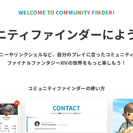
社会人中心
者歓迎
なんでも楽しむ
W
E
L
C
O
M
E
T
O
C
O
M
M
U
N
I
T
Y
F
I
N
D
E
R
!
JA
ニティファインダーによ
募集期間: 2026/09/05 まで
募集期間: 20
ニーやリンクシェルなど、自分のプレイに合ったコミュニテ
ワールドリンクシェル
クロスワールドリンクシェル
ファイナルファンタジーXIVの世界をもっと楽しもう！
NEW
コミュニティファインダーの使い方
立ち上げメンバー募集
立ち上げメンバー
Mana
Mana