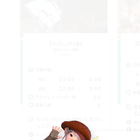
Each_Uisge
追加メンバー募集
Mana
活
活動時間
平
22:00
4:00
平日
週
22:00
5:00
週末
募
10
アクティブメンバー数
3
募集人数
全
る
FF14・別ゲーもOKな交流コミ
雑談
ュニティ
なん
まったりゆっくり楽しむ
立ち