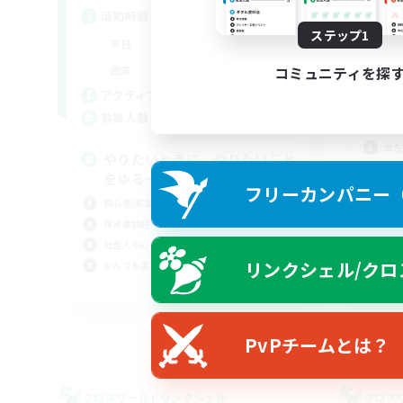
活
活動時間
平
ステップ1
0:00
23:00
平日
週
0:00
23:00
週末
コミュニティを探
募
10
アクティブメンバー数
10
募集人数
di
立ち
やりたいときに、やりたいこと
復帰
をゆるーく
フリーカンパニー（F
なん
初心者/若葉歓迎
まっ
復帰者歓迎
社会人中心
リンクシェル/クロ
なんでも楽しむ
JA
募集期間: 2026/09/05 まで
PvPチームとは？
クロスワールドリンクシェル
クロス