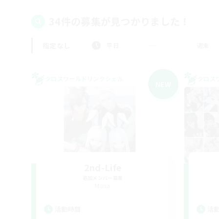
34件の募集が見つかりました！
指定なし
平日
週末
クロスワールドリンクシェル
クロス
NEW
2nd-Life
追加メンバー募集
Mana
活動時間
活