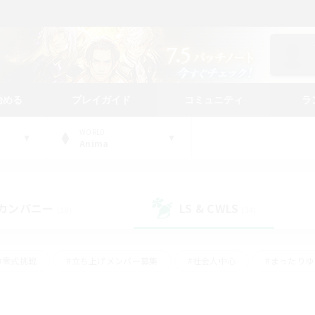
始める
プレイガイド
コミュニティ
ラ
WORLD
Anima
カンパニー
LS & CWLS
(18)
(34)
#零式挑戦
#立ち上げメンバー募集
#社会人中心
#まったり
#体験歓迎
#クラフター中心
#ギャザラー中心
#ロー
ング
#演奏
#ミラプリ（ミラージュプリズム）
#クリア目指