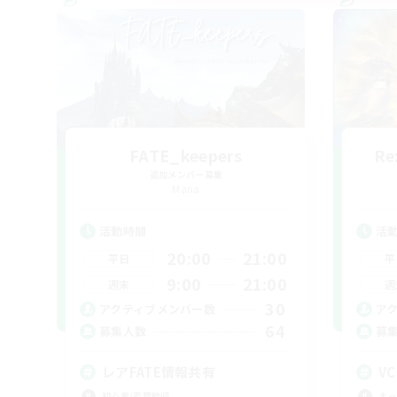
FATE_keepers
Re
追加メンバー募集
Mana
活動時間
活
20:00
21:00
平日
平
9:00
21:00
週末
週
30
アクティブメンバー数
ア
64
募集人数
募
レアFATE情報共有
V
初心者/若葉歓迎
まっ