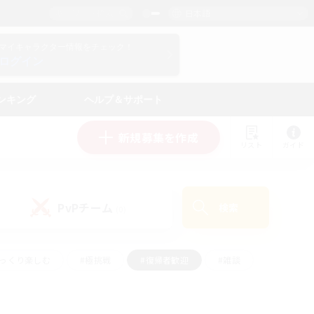
日本語
マイキャラクター情報をチェック！
ログイン
ンキング
ヘルプ＆サポート
新規募集を作成
リスト
ガイド
PvPチーム
検索
(0)
ゆっくり楽しむ
#極挑戦
#復帰者歓迎
#雑談
ルプレイ
#トレジャーハント
#レベリング
して頑張る
#プレイヤー主催イベント