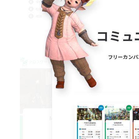
復帰者歓迎
復帰
社会人中心
雑談
JA
コミュ
募集期間: 2026/09/05 まで
フリーカンパ
クロスワールドリンクシェル
クロス
NEW
Minions_LS
追加メンバー募集
Mana