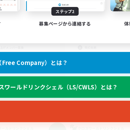
動時間
活動時間
21:00
23:00
22:00
日
平日
ステップ2
19:00
18:00
22:00
末
週末
す
募集ページから連絡する
体
3
集人数
募集人数
scordでVC必須
D3 D4募集
上げメンバー募集
零式挑戦
者歓迎
初心者/若葉歓迎
ree Company）とは？
でも楽しむ
復帰者歓迎
たりゆっくり楽しむ
まったりゆっくり楽しむ
スワールドリンクシェル（LS/CWLS）とは？
JA
募集期間: 2026/09/05 まで
募集期間: 20
ワールドリンクシェル
クロスワールドリンクシェル