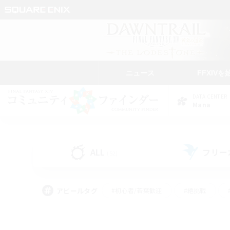
ニュース
FFXIVを
DATA CENTER
Mana
ALL
フリー
(52)
アピールタグ
#初心者/若葉歓迎
#絶挑戦
#モブハント
#学生中心
#なんでも楽しむ
#スクリーンショット撮影
#ハウジ