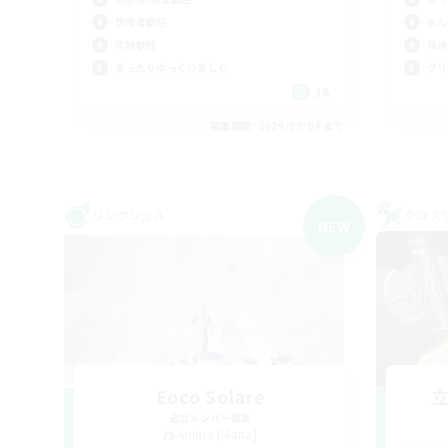
復帰者歓迎
なん
体験歓迎
復帰
まったりゆっくり楽しむ
クリ
JA
募集期間: 2026/09/04 まで
リンクシェル
クロス
NEW
Eoco Solare
追加メンバー募集
Anima [Mana]