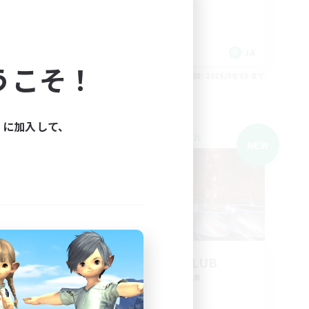
初心者/若葉歓迎
体験歓迎
復帰者歓迎
JA
JA
うこそ！
26/09/05 まで
募集期間: 2026/09/05 まで
ィに加入して、
クロスワールドリンクシェル
NEW
NEW
募集
EUREKA CLUB
追加メンバー募集
Mana