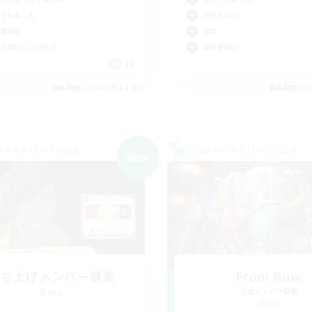
でも楽しむ
社会人中心
者歓迎
雑談
ア目指して頑張る
復帰者歓迎
JA
募集期間: 2026/09/04 まで
募集期間: 20
ワールドリンクシェル
クロスワールドリンクシェル
NEW
立ち上げメンバー募集
From Now
Mana
追加メンバー募集
Mana