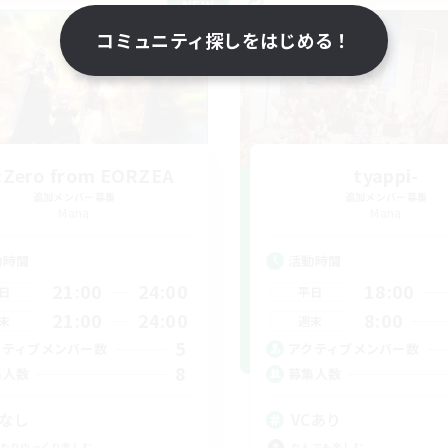
NEW
コミュニティ探しをはじめる！
:Zero from EORZEA
tyappi-
追加メンバー募集
追加メンバー募集
Mana
Mana
動時間
活動時間
21:00
24:00
18:00
日
平日
21:00
24:00
8:00
末
週末
5
クティブメンバー数
アクティブメンバー数
8
集人数
募集人数
Cなし
VCあり
たりゆっくり楽しむ
なんでも楽しむ