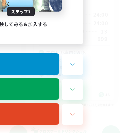
活動時間
24:00
ステップ3
20:00
24:00
平日
24:00
6:00
24:00
週末
験してみる＆加入する
2
13
アクティブメンバー数
999
募集人数
エウレカ専門CWLS
立ち上げメンバー募集
初心者/若葉歓迎
復帰者歓迎
クリア目指して頑張る
JA
JA
26/09/05 まで
募集期間: 2026/09/04 まで
クロスワールドリンクシェル