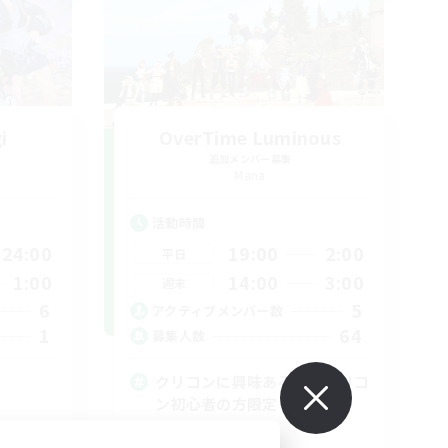
i
OverTime Luminous
追加メンバー募集
Mana
活動時間
24:00
19:00
2:00
平日
1:00
14:00
3:00
週末
6
5
アクティブメンバー数
1
64
募集人数
クリコンに興味ある方やクリコ
ン初心者の方限定
立ち上げメンバー募集