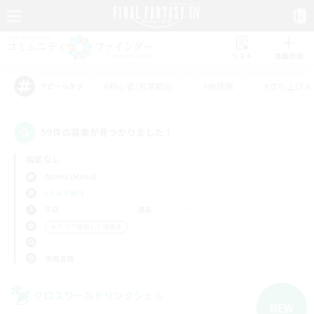
リスト
募集作成
#初心者/若葉歓迎
#絶挑戦
#立ち上げメ
アピールタグ
59件の募集が見つかりました！
指定なし
Anima (Mana)
LS & CWLS
平日
週末
＃クリア目指して頑張る
使用言語
クロスワールドリンクシェル
NEW