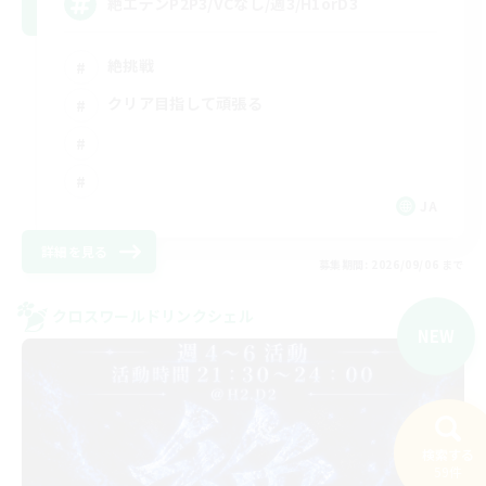
絶エデンP2P3/VCなし/週3/H1orD3
絶挑戦
クリア目指して頑張る
JA
詳細を見る
募集期間: 2026/09/06 まで
クロスワールドリンクシェル
NEW
検索する
59件