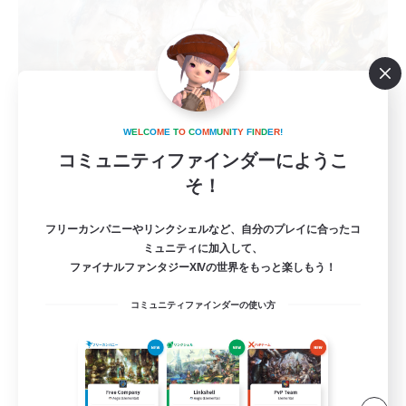
立ち上げメンバー募集
W
E
L
C
O
M
E
T
O
C
O
M
M
U
N
I
T
Y
F
I
N
D
E
R
!
Mana
コミュニティファインダーにようこ
そ！
4
募集人数
フリーカンパニーやリンクシェルなど、自分のプレイに合ったコ
DC不問
ミュニティに加入して、
ファイナルファンタジーXIVの世界をもっと楽しもう！
零式挑戦
コミュニティファインダーの使い方
立ち上げメンバー募集
クリア目指して頑張る
なんでも楽しむ