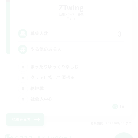
ZTwing
追加メンバー募集
Mana
3
募集人数
やる気のある人
まったりゆっくり楽しむ
クリア目指して頑張る
絶挑戦
社会人中心
JA
詳細を見る
募集期間: 2026/09/07 まで
クロスワールドリンクシェル