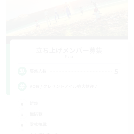
立ち上げメンバー募集
Mana
5
募集人数
VC有 / クレセントアイル勢大歓迎♪
雑談
極挑戦
零式挑戦