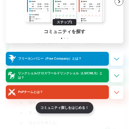
ステップ1
コミュニティを探す
立ち上げメンバー募集
Mana
2
フリーカンパニー（Free Company）とは？
募集人数
リンクシェル/クロスワールドリンクシェル（LS/CWLS）と
VC有
は？
社会人中心
PvPチームとは？
雑談
コミュニティ探しをはじめる！
まったりゆっくり楽しむ
なんでも楽しむ