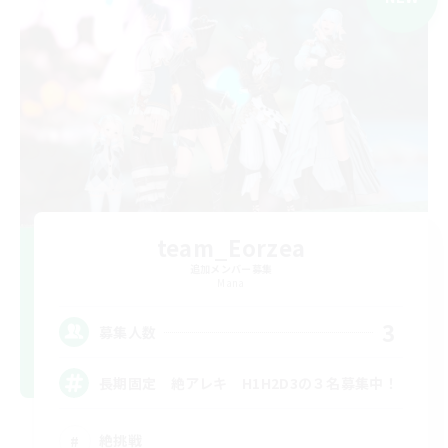
team_Eorzea
追加メンバー募集
Mana
3
募集人数
長期固定 絶アレキ H1H2D3の３名募集中！
絶挑戦