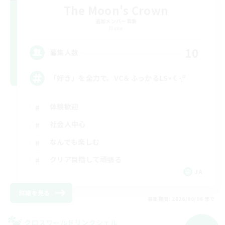
The Moon's Crown
追加メンバー募集
Mana
10
募集人数
「好き」を全力で。VC＆ふっかるLS⋆☾·̩͙꙳
体験歓迎
社会人中心
なんでも楽しむ
クリア目指して頑張る
JA
詳細を見る
募集期間: 2026/09/06 まで
クロスワールドリンクシェル