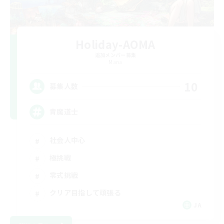
Holiday-AOMA
追加メンバー募集
Mana
10
募集人数
青魔道士
社会人中心
極挑戦
零式挑戦
クリア目指して頑張る
JA