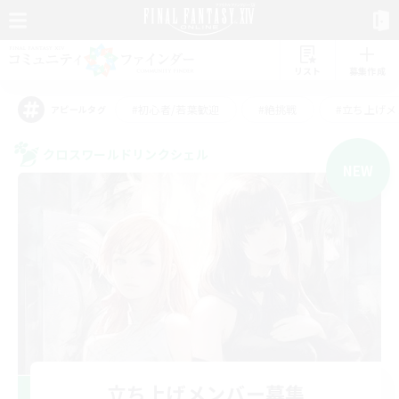
リスト
募集作成
#初心者/若葉歓迎
#絶挑戦
#立ち上げメ
アピールタグ
クロスワールドリンクシェル
NEW
立ち上げメンバー募集