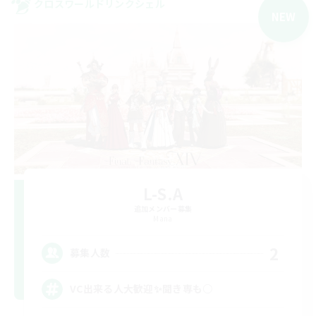
クロスワールドリンクシェル
NEW
L-S.A
追加メンバー募集
Mana
2
募集人数
VC出来る人大歓迎✨聞き専も○