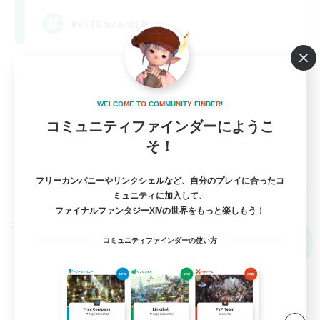
#VC(Discord)有
社会人中心
なんでも楽しむ
W
E
L
C
O
M
E
T
O
C
O
M
M
U
N
I
T
Y
F
I
N
D
E
R
!
雑談
コミュニティファインダーにようこ
まったりゆっくり楽しむ
そ！
JA
フリーカンパニーやリンクシェルなど、自分のプレイに合ったコ
詳細を見る
募集期間: 2026/09/06 まで
ミュニティに加入して、
ファイナルファンタジーXIVの世界をもっと楽しもう！
クロスワールドリンクシェル
NEW
コミュニティファインダーの使い方