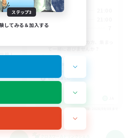
活動時間
17:00
21:00
平日
ステップ3
24:00
17:00
21:00
週末
24:00
験してみる＆加入する
7
募集人数
6
2
早寝派・健康重視の方、集まっ
て一緒に遊びませんか？
式攻略！
立ち上げメンバー募集
初心者/若葉歓迎
まったりゆっくり楽しむ
なんでも楽しむ
JA
JA
26/09/08 まで
募集期間: 2026/09/08 まで
クロスワールドリンクシェル