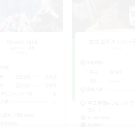
Street Jack
立ち上げメンバー
追加メンバー募集
Mana
Mana
活動時間
動時間
6:00
平日
22:00
3:00
日
--:--
週末
22:00
3:00
末
募集人数
5
クティブメンバー数
--
集人数
平日昼間もフロントラ
たい！
０歳以上Discord
初心者/若葉歓迎
者/若葉歓迎
復帰者歓迎
人中心