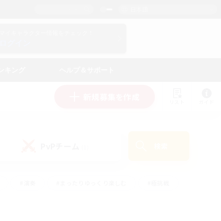
日本語
マイキャラクター情報をチェック！
ログイン
ンキング
ヘルプ＆サポート
新規募集を作成
リスト
ガイド
PvPチーム
検索
(1)
#演奏
#まったりゆっくり楽しむ
#極挑戦
#ハウジング
#レベリング
#クラフター中心
ズム）
#プレイヤー主催イベント