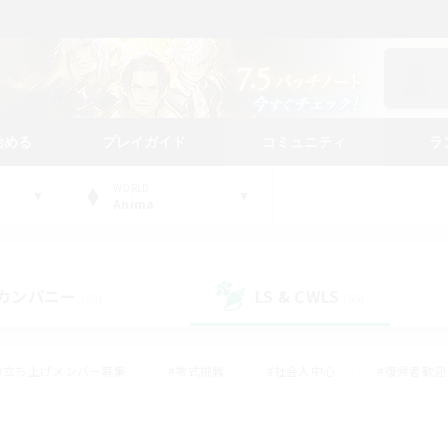
始める
プレイガイド
コミュニティ
ラ
WORLD
Anima
カンパニー
LS & CWLS
(30)
(59)
#立ち上げメンバー募集
#零式挑戦
#社会人中心
#復帰者歓迎
ギャザラー中心
#モブハント
#ロールプレイ
#体験歓迎
レジャーハント
#クリア目指して頑張る
#ミラプリ（ミラージュプリ