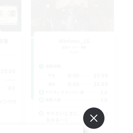
募集
Minions_LS
追加メンバー募集
Mana
活動時間
15:00
0:00
23:00
平日
--:--
0:00
23:00
週末
80
10
アクティブメンバー数
10
募集人数
イン行き
やりたいときに、やりたいこと
をゆるーく
初心者/若葉歓迎