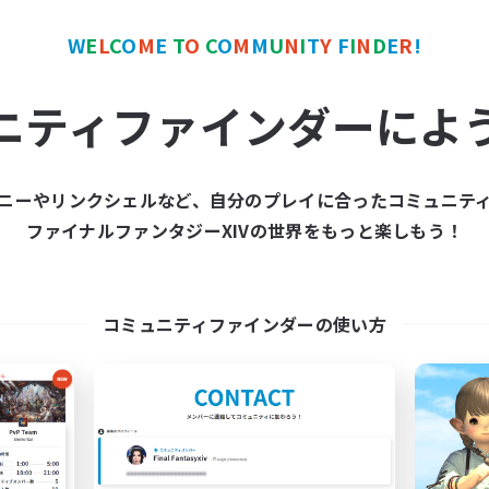
でも楽しむ
W
E
L
C
O
M
E
T
O
C
O
M
M
U
N
I
T
Y
F
I
N
D
E
R
!
JA
ニティファインダーによ
募集期間: 2026/09/08 まで
募集期間: 20
ニーやリンクシェルなど、自分のプレイに合ったコミュニテ
ワールドリンクシェル
クロスワールドリンクシェル
ファイナルファンタジーXIVの世界をもっと楽しもう！
NEW
コミュニティファインダーの使い方
O-Mu-Tsu
NVM
追加メンバー募集
追加メンバー募集
Mana
Mana