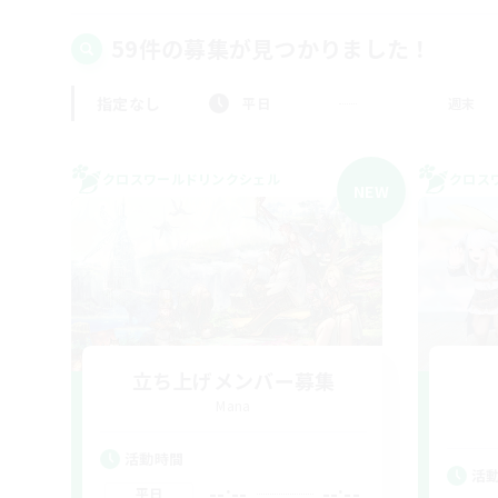
59件の募集が見つかりました！
指定なし
平日
週末
クロスワールドリンクシェル
クロス
NEW
立ち上げメンバー募集
Mana
活動時間
活
--:--
--:--
平日