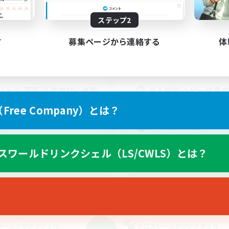
動時間
活動時間
ステップ2
21:00
24:00
21:00
日
平日
21:00
24:00
1:00
末
週末
す
募集ページから連絡する
体
25
クティブメンバー数
アクティブメンバー数
5
集人数
募集人数
リトラ/若葉/高難度初心者限
８人固定 ヘビー級零
募集！ゆるく極攻略
社会人中心
ree Company）とは？
者/若葉歓迎
初心者/若葉歓迎
戦
クリア目指して頑張る
たりゆっくり楽しむ
零式挑戦
スワールドリンクシェル（LS/CWLS）とは？
ア目指して頑張る
JA
募集期間: 2026/09/08 まで
募集期間: 20
ワールドリンクシェル
クロスワールドリンクシェル