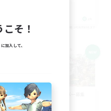
復帰者歓迎
社会人中心
なんでも楽しむ
JA
JA
うこそ！
26/09/08 まで
募集期間: 2026/09/08 まで
ィに加入して、
クロスワールドリンクシェル
NEW
NEW
立ち上げメンバー募集
Mana