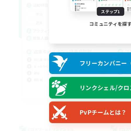
活動時間
活
ステップ1
--:--
--:--
平日
平
13:00
18:00
週末
週
コミュニティを探
10
アクティブメンバー数
ア
3
募集人数
募
週末午後メイン・過去極挑戦
フ
定
初心者/若葉歓迎
フリーカンパニー（F
初心
まったりゆっくり楽しむ
極挑
雑談
まっ
極挑戦
リンクシェル/クロ
クリ
JA
募集期間: 2026/09/08 まで
PvPチームとは？
クロスワールドリンクシェル
クロス