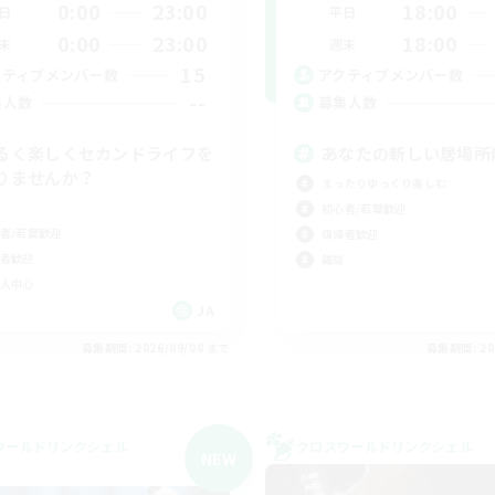
0:00
23:00
18:00
日
平日
0:00
23:00
18:00
末
週末
15
クティブメンバー数
アクティブメンバー数
--
集人数
募集人数
るく楽しくセカンドライフを
あなたの新しい居場所に
りませんか？
まったりゆっくり楽しむ
初心者/若葉歓迎
者/若葉歓迎
復帰者歓迎
者歓迎
雑談
人中心
JA
募集期間: 2026/09/08 まで
募集期間: 20
ワールドリンクシェル
クロスワールドリンクシェル
NEW