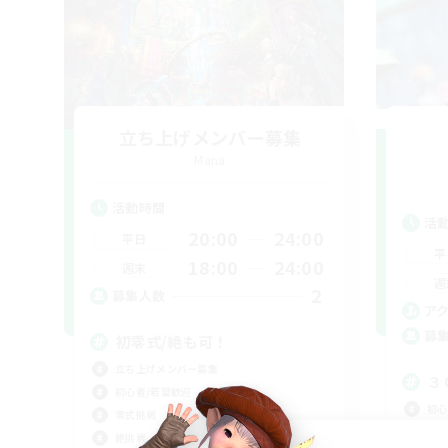
立ち上げメンバー募集
Mana
活動時間
活
20:00
24:00
平日
平
18:00
24:00
週末
週
2
募集人数
ア
募
初零式/絶も可！
立ち上げメンバー募集
３
初心者/若葉歓迎
初心
零式挑戦
社会
絶挑戦