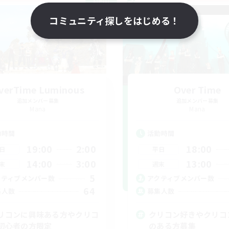
NEW
コミュニティ探しをはじめる！
verTime Luminous
Over Time
追加メンバー募集
追加メンバー募集
Mana
Mana
動時間
活動時間
19:00
2:00
18:00
日
平日
14:00
3:00
13:00
末
週末
5
クティブメンバー数
アクティブメンバー数
64
集人数
募集人数
リコンに興味ある方やクリコ
クリコン好きやクリコ
初心者の方限定
のある方募集