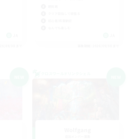
絶挑戦
クリア目指して頑張る
初心者/若葉歓迎
なんでも楽しむ
JA
JA
26/09/08 まで
募集期間: 2026/09/08 まで
クロスワールドリンクシェル
NEW
NEW
Wolfgang
追加メンバー募集