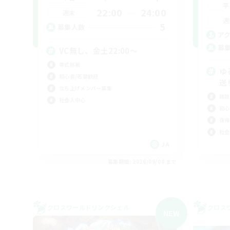
平
22:00
24:00
週末
週
5
募集人数
ア
募
VC無し、金土22:00〜
零式挑戦
ゆ
初心者/若葉歓迎
送
立ち上げメンバー募集
雑談
社会人中心
初心
復帰
社会
JA
募集期間: 2026/09/08 まで
クロスワールドリンクシェル
クロス
NEW