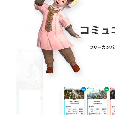
雑談
なん
JA
コミュ
募集期間: 2026/09/08 まで
フリーカンパ
クロスワールドリンクシェル
クロス
NEW
Nonbiri Free
追加メンバー募集
Mana