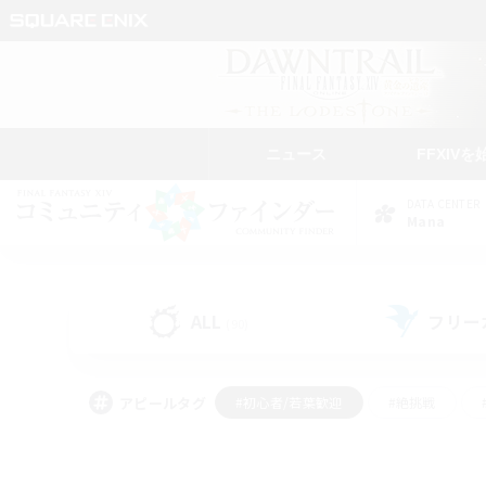
ニュース
FFXIVを
DATA CENTER
Mana
ALL
フリー
(90)
アピールタグ
#初心者/若葉歓迎
#絶挑戦
#雑談
#なんでも楽しむ
#学生中心
#
#スクリーンショット撮影
#ト