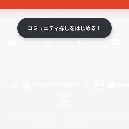
関連商品
e-STOREで購入
ゲームダウンロード
コミュニティ探しをはじめる！
Official Information
YouTube
Instagram
Twitch
LINE
著作権について
プライバシーポリシー
サポートセンター
ライセンス
ルール＆ポリシー
 Family Mark", "PlayStation", "PS5 logo", "PS5", "PS4 logo" and "PS4" are registered trademark
XBOX Sphere mark, the Series X|S logo and XBOX Series X|S are trademarks of the Microsoft gro
Nintendo Switch is a trademark of Nintendo.
ither a registered trademark or trademark of Microsoft Corporation in the United States and/or oth