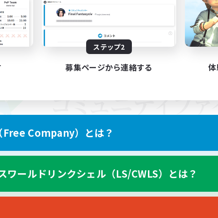
ステップ2
す
募集ページから連絡する
体
ree Company）とは？
スワールドリンクシェル（LS/CWLS）とは？
スマートフォン版へ