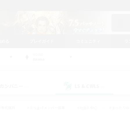
始める
プレイガイド
コミュニティ
ラ
WORLD
Anima
カンパニー
LS & CWLS
(0)
(0)
#零式挑戦
#立ち上げメンバー募集
#社会人中心
#まったり
レイ
#クラフター中心
#体験歓迎
#ギャザラー中心
#
#スクリーンショット撮影
#ハウジング
#演奏
#クリア目指