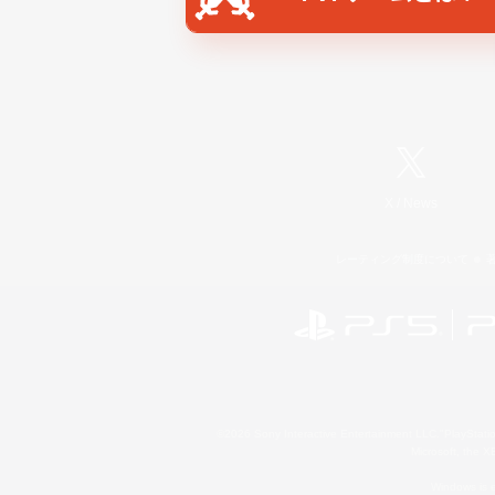
X
/
News
レーティング制度について
©2026 Sony Interactive Entertainment LLC."PlayStation
Microsoft, the 
Windows is e