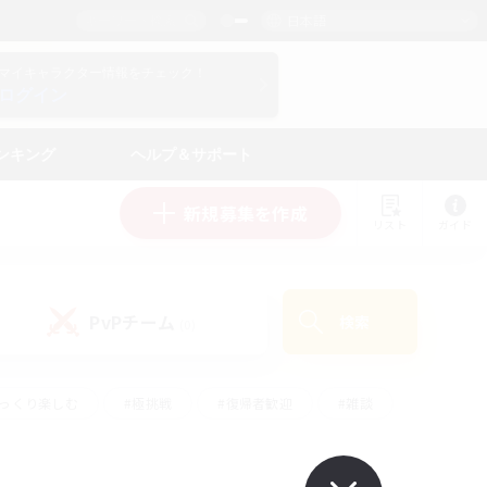
日本語
マイキャラクター情報をチェック！
ログイン
ンキング
ヘルプ＆サポート
新規募集を作成
リスト
ガイド
PvPチーム
検索
(0)
ゆっくり楽しむ
#極挑戦
#復帰者歓迎
#雑談
学生中心
#トレジャーハント
#レベリング
して頑張る
#プレイヤー主催イベント