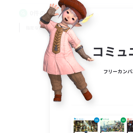
0件の募集が見つかりました！
指定なし
平日
週末
コミュ
フリーカンパ
募