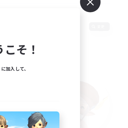
語
変更
うこそ！
ィに加入して、
た。