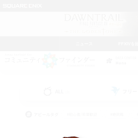
ニュース
FFXIVを
DATA CENTER
Mana
ALL
フリー
(0)
アピールタグ
#初心者/若葉歓迎
#絶挑戦
#モブハント
#なんでも楽しむ
#ロールプ
#ミラプリ（ミラージュプリズム）