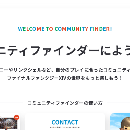
＃ギャザラー中心
使用言
W
E
L
C
O
M
E
T
O
C
O
M
M
U
N
I
T
Y
F
I
N
D
E
R
!
ニティファインダーによ
ニーやリンクシェルなど、自分のプレイに合ったコミュニテ
ファイナルファンタジーXIVの世界をもっと楽しもう！
募集数 0件
集が見つかりませんでし
コミュニティファインダーの使い方
条件を変えて検索してみるでっす！