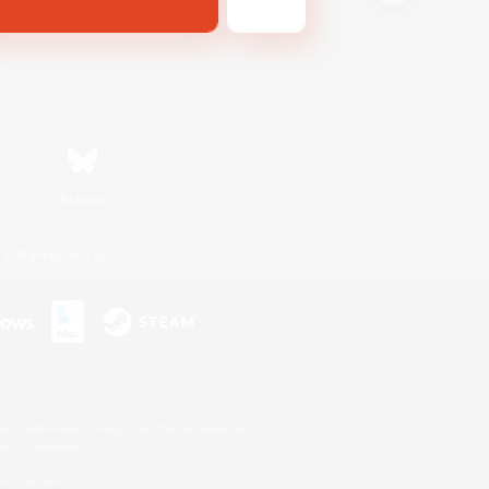
Bluesky
利用者情報の外部送信について
s or trademarks of Sony Interactive Entertainment Inc.
up of companies.
er countries.