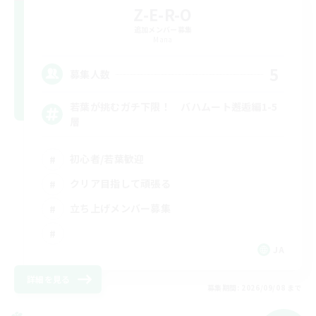
Z-E-R-O
追加メンバー募集
Mana
5
募集人数
若葉が挑むガチ下限！ バハムート邂逅編1-5
層
初心者/若葉歓迎
クリア目指して頑張る
立ち上げメンバー募集
JA
詳細を見る
募集期間: 2026/09/08 まで