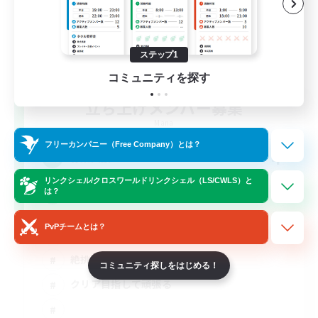
ステップ1
コミュニティを探す
立ち上げメンバー募集
Mana
フリーカンパニー（Free Company）とは？
4
募集人数
リンクシェル/クロスワールドリンクシェル（LS/CWLS）と
は？
絶エデン/VC無し
PvPチームとは？
なんでも楽しむ
絶挑戦
コミュニティ探しをはじめる！
クリア目指して頑張る