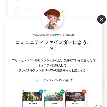
いつメン・少人数・ライト勢
立ち上げメンバー募集
まったりゆっくり楽しむ
W
E
L
C
O
M
E
T
O
C
O
M
M
U
N
I
T
Y
F
I
N
D
E
R
!
なんでも楽しむ
コミュニティファインダーにようこ
そ！
社会人中心
JA
フリーカンパニーやリンクシェルなど、自分のプレイに合ったコ
詳細を見る
ミュニティに加入して、
募集期間: 2026/09/08 まで
ファイナルファンタジーXIVの世界をもっと楽しもう！
クロスワールドリンクシェル
コミュニティファインダーの使い方
NEW