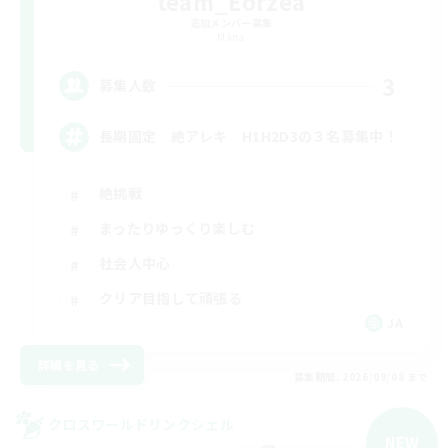
team_Eorzea
追加メンバー募集
Mana
3
募集人数
長期固定 絶アレキ H1H2D3の３名募集中！
絶挑戦
まったりゆっくり楽しむ
社会人中心
クリア目指して頑張る
JA
詳細を見る
募集期間: 2026/09/08 まで
クロスワールドリンクシェル
NEW