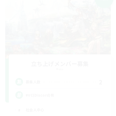
立ち上げメンバー募集
Mana
2
募集人数
#VC(Discord)有
社会人中心