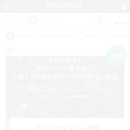
リスト
募集作成
#初心者/若葉歓迎
#絶挑戦
#立ち上げメ
アピールタグ
クロスワールドリンクシェル
NEW
立ち上げメンバー募集