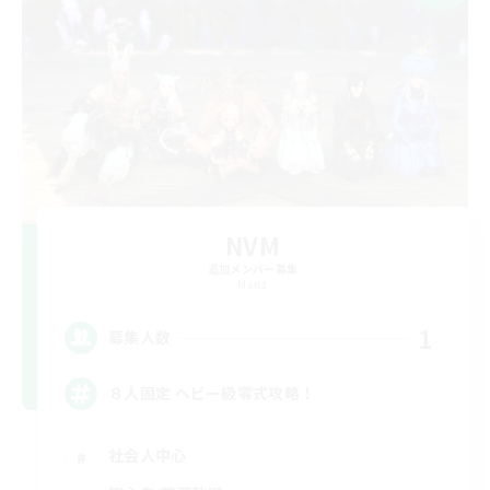
NVM
追加メンバー募集
Mana
1
募集人数
８人固定 ヘビー級零式攻略！
社会人中心