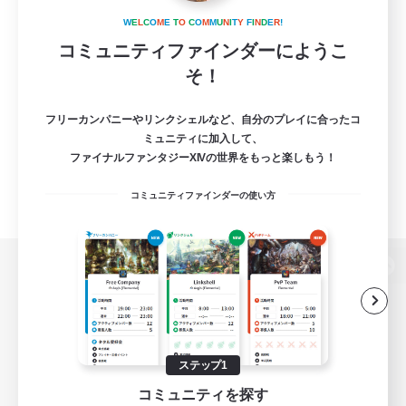
W
E
L
C
O
M
E
T
O
C
O
M
M
U
N
I
T
Y
F
I
N
D
E
R
!
コミュニティファインダーにようこ
そ！
フリーカンパニーやリンクシェルなど、自分のプレイに合ったコ
ミュニティに加入して、
ファイナルファンタジーXIVの世界をもっと楽しもう！
コミュニティファインダーの使い方
パソコン版へ
関連商品
e-STOREで購入
ステップ1
コミュニティを探す
ゲームダウンロード