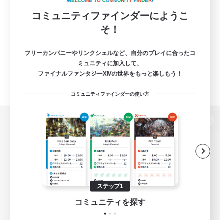
W
E
L
C
O
M
E
T
O
C
O
M
M
U
N
I
T
Y
F
I
N
D
E
R
!
コミュニティファインダーにようこ
そ！
フリーカンパニーやリンクシェルなど、自分のプレイに合ったコ
ミュニティに加入して、
ファイナルファンタジーXIVの世界をもっと楽しもう！
コミュニティファインダーの使い方
パソコン版へ
関連商品
e-STOREで購入
ステップ1
ゲームダウンロード
コミュニティを探す