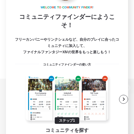
W
E
L
C
O
M
E
T
O
C
O
M
M
U
N
I
T
Y
F
I
N
D
E
R
!
コミュニティファインダーにようこ
そ！
フリーカンパニーやリンクシェルなど、自分のプレイに合ったコ
ミュニティに加入して、
ファイナルファンタジーXIVの世界をもっと楽しもう！
コミュニティファインダーの使い方
パソコン版へ
関連商品
e-STOREで購入
ステップ1
コミュニティを探す
ゲームダウンロード