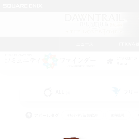
ニュース
FFXIVを
DATA CENTER
Mana
ALL
フリー
(4)
アピールタグ
#初心者/若葉歓迎
#絶挑戦
#モブハント
#なんでも楽しむ
#ロールプ
#ミラプリ（ミラージュプリズム）