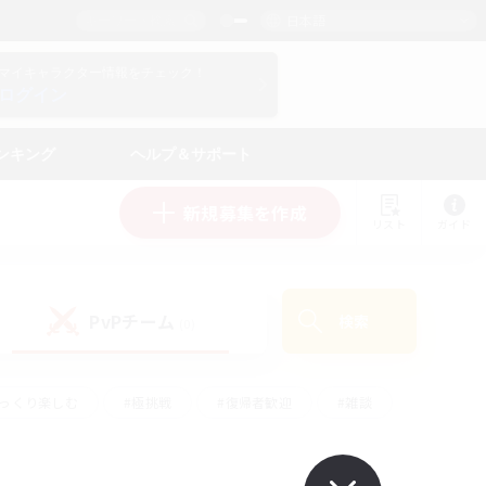
日本語
マイキャラクター情報をチェック！
ログイン
ンキング
ヘルプ＆サポート
新規募集を作成
リスト
ガイド
PvPチーム
検索
(0)
ゆっくり楽しむ
#極挑戦
#復帰者歓迎
#雑談
学生中心
#トレジャーハント
#レベリング
して頑張る
#プレイヤー主催イベント