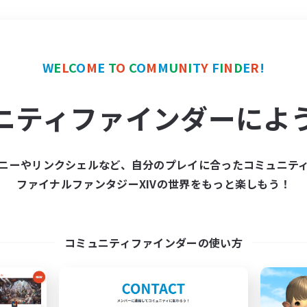
＃トレジャーハント
使用
W
E
L
C
O
M
E
T
O
C
O
M
M
U
N
I
T
Y
F
I
N
D
E
R
!
ニティファインダーによ
ニーやリンクシェルなど、自分のプレイに合ったコミュニテ
ファイナルファンタジーXIVの世界をもっと楽しもう！
募集数 0件
集が見つかりませんでし
コミュニティファインダーの使い方
条件を変えて検索してみるでっす！