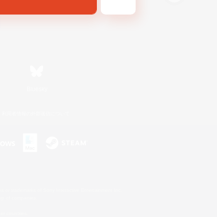
Bluesky
利用者情報の外部送信について
s or trademarks of Sony Interactive Entertainment Inc.
up of companies.
er countries.