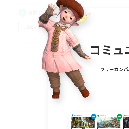
0件の募集が見つかりました！
指定なし
平日
週末
コミュ
フリーカンパ
募