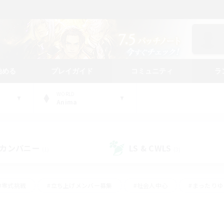
始める
プレイガイド
コミュニティ
ラ
WORLD
Anima
カンパニー
LS & CWLS
(1)
(3)
#零式挑戦
#立ち上げメンバー募集
#社会人中心
#まったり
レイ
#クラフター中心
#体験歓迎
#ギャザラー中心
#
#スクリーンショット撮影
#ハウジング
#演奏
#クリア目指