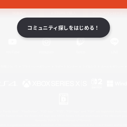
関連商品
e-STOREで購入
ゲームダウンロード
コミュニティ探しをはじめる！
Official Information
YouTube
Instagram
Twitch
LINE
著作権について
プライバシーポリシー
サポートセンター
ライセンス
ルール＆ポリシー
 Family Mark", "PlayStation", "PS5 logo", "PS5", "PS4 logo" and "PS4" are registered trademark
XBOX Sphere mark, the Series X|S logo and XBOX Series X|S are trademarks of the Microsoft gro
Nintendo Switch is a trademark of Nintendo.
ither a registered trademark or trademark of Microsoft Corporation in the United States and/or oth