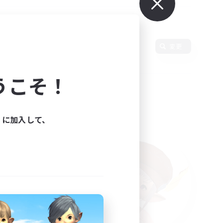
言語
変更
うこそ！
ィに加入して、
た。