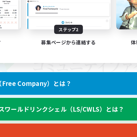
ステップ2
す
募集ページから連絡する
体
ree Company）とは？
スワールドリンクシェル（LS/CWLS）とは？
スマートフォン版へ