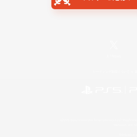
X
/
News
レーティング制度について
©2026 Sony Interactive Entertainment LLC."PlayStation
Microsoft, the 
Windows is e