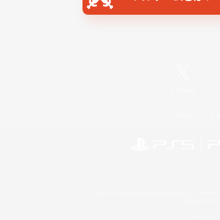
X
/
News
レーティング制度について
©2026 Sony Interactive Entertainment LLC."PlayStation
Microsoft, the 
Windows is e