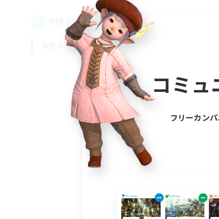
0件の募集が見つかりました！
指定なし
平日
週末
コミュ
フリーカンパ
募