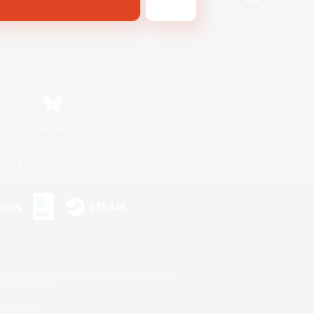
Bluesky
利用者情報の外部送信について
s or trademarks of Sony Interactive Entertainment Inc.
up of companies.
er countries.