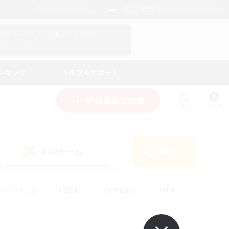
日本語
マイキャラクター情報をチェック！
ログイン
ンキング
ヘルプ＆サポート
新規募集を作成
リスト
ガイド
PvPチーム
検索
(0)
ゆっくり楽しむ
#極挑戦
#復帰者歓迎
#雑談
#ハウジング
#トレジャーハント
#レベリング
#プレイヤー主催イベント