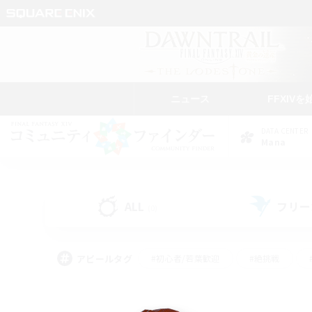
ニュース
FFXIVを
DATA CENTER
Mana
ALL
フリー
(0)
アピールタグ
#初心者/若葉歓迎
#絶挑戦
#学生中心
#なんでも楽しむ
#モブハント
#
#演奏
#ミラプリ（ミラ