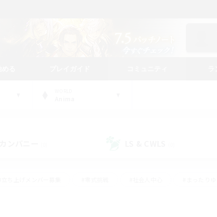
始める
プレイガイド
コミュニティ
ラ
WORLD
Anima
カンパニー
LS & CWLS
(0)
(0)
#立ち上げメンバー募集
#零式挑戦
#社会人中心
#まったり
体験歓迎
#クラフター中心
#ロールプレイ
#ギャザラー中心
ージュプリズム）
#スクリーンショット撮影
#クリア目指して頑張る