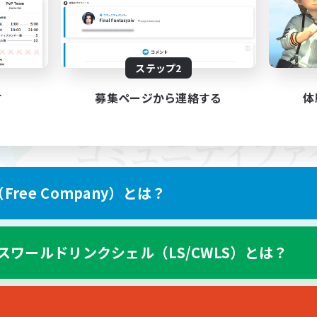
ステップ2
す
募集ページから連絡する
体
ree Company）とは？
スワールドリンクシェル（LS/CWLS）とは？
スマートフォン版へ