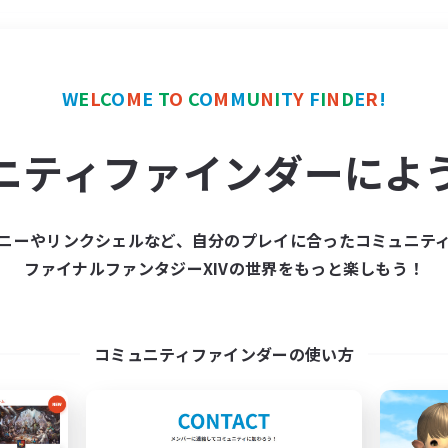
＃ギャザラー中心
使用言
W
E
L
C
O
M
E
T
O
C
O
M
M
U
N
I
T
Y
F
I
N
D
E
R
!
ニティファインダーによ
ニーやリンクシェルなど、自分のプレイに合ったコミュニテ
ファイナルファンタジーXIVの世界をもっと楽しもう！
募集数 0件
集が見つかりませんでし
コミュニティファインダーの使い方
条件を変えて検索してみるでっす！