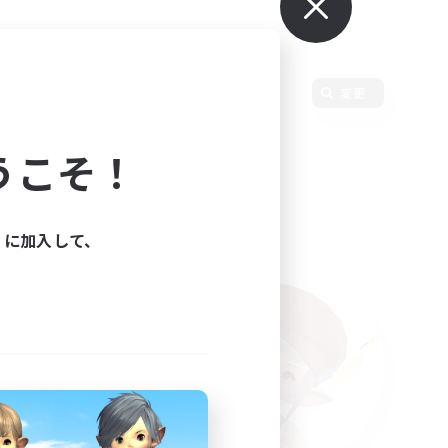
語
変更
うこそ！
ィに加入して、
た。