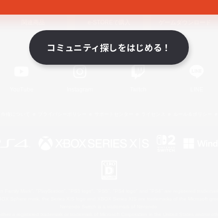
関連商品
e-STOREで購入
ゲームダウンロード
コミュニティ探しをはじめる！
Official Information
YouTube
Instagram
Twitch
LINE
著作権について
プライバシーポリシー
サポートセンター
ライセンス
ルール＆ポリシー
 Family Mark", "PlayStation", "PS5 logo", "PS5", "PS4 logo" and "PS4" are registered trademark
XBOX Sphere mark, the Series X|S logo and XBOX Series X|S are trademarks of the Microsoft gro
Nintendo Switch is a trademark of Nintendo.
ither a registered trademark or trademark of Microsoft Corporation in the United States and/or oth