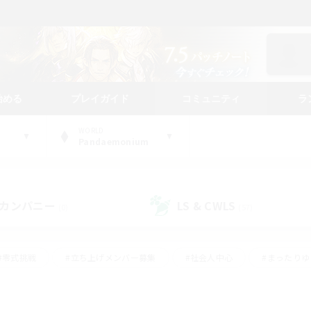
始める
プレイガイド
コミュニティ
ラ
WORLD
Pandaemonium
カンパニー
LS & CWLS
(0)
(57)
#零式挑戦
#立ち上げメンバー募集
#社会人中心
#まったり
#体験歓迎
#クラフター中心
#ギャザラー中心
#ロー
ング
#演奏
#ミラプリ（ミラージュプリズム）
#クリア目指