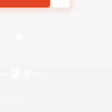
Bluesky
利用者情報の外部送信について
s or trademarks of Sony Interactive Entertainment Inc.
up of companies.
er countries.