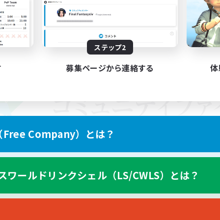
ステップ2
す
募集ページから連絡する
体
ree Company）とは？
スワールドリンクシェル（LS/CWLS）とは？
スマートフォン版へ