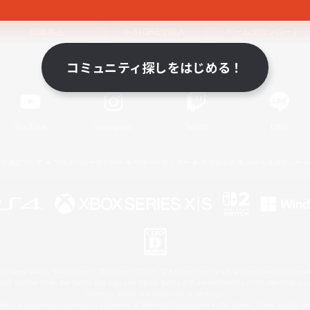
関連商品
e-STOREで購入
ゲームダウンロード
コミュニティ探しをはじめる！
Official Information
YouTube
Instagram
Twitch
LINE
著作権について
プライバシーポリシー
サポートセンター
ライセンス
ルール＆ポリシー
 Family Mark", "PlayStation", "PS5 logo", "PS5", "PS4 logo" and "PS4" are registered trademark
XBOX Sphere mark, the Series X|S logo and XBOX Series X|S are trademarks of the Microsoft gro
Nintendo Switch is a trademark of Nintendo.
ither a registered trademark or trademark of Microsoft Corporation in the United States and/or oth