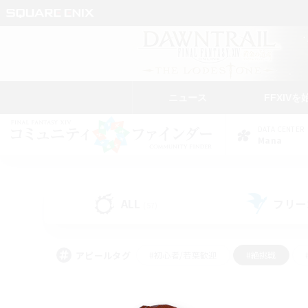
ニュース
FFXIVを
DATA CENTER
Mana
ALL
フリー
(57)
アピールタグ
#初心者/若葉歓迎
#絶挑戦
#モブハント
#学生中心
#なんでも楽しむ
#スクリーンショット撮影
#ハウジ