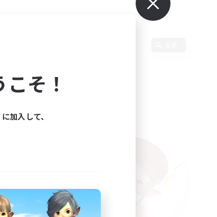
変更
うこそ！
ィに加入して、
た。