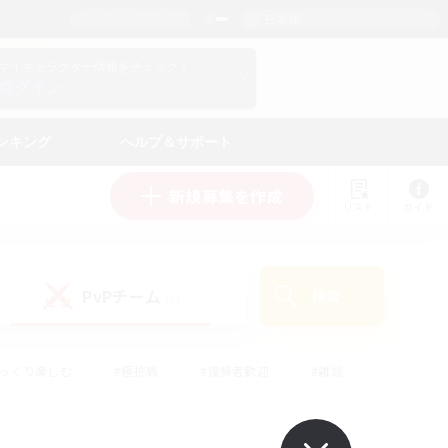
日本語
マイキャラクター情報をチェック！
ログイン
ンキング
ヘルプ＆サポート
新規募集を作成
リスト
ガイド
PvPチーム
検索
(0)
ゆっくり楽しむ
#極挑戦
#復帰者歓迎
#雑談
ルプレイ
#トレジャーハント
#レベリング
して頑張る
#プレイヤー主催イベント