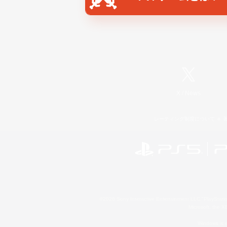
X
/
News
レーティング制度について
©2026 Sony Interactive Entertainment LLC."PlayStation
Microsoft, the 
Windows is e