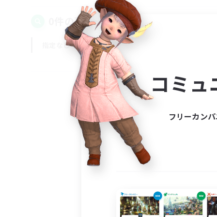
0件の募集が見つかりました！
指定なし
平日
週末
コミュ
フリーカンパ
募