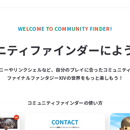
＃絶挑戦
使用言語
W
E
L
C
O
M
E
T
O
C
O
M
M
U
N
I
T
Y
F
I
N
D
E
R
!
ニティファインダーによ
ニーやリンクシェルなど、自分のプレイに合ったコミュニテ
ファイナルファンタジーXIVの世界をもっと楽しもう！
募集数 0件
集が見つかりませんでし
コミュニティファインダーの使い方
条件を変えて検索してみるでっす！