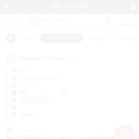
リスト
募集作成
#初心者/若葉歓迎
#絶挑戦
#零式挑戦
アピールタグ
1件の募集が見つかりました！
指定なし
Pandaemonium (Mana)
PvPチーム
平日
週末
＃初心者/若葉歓迎
使用言語
PvPチーム
NEW