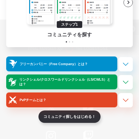
ステップ1
パソコン版へ
コミュニティを探す
関連商品
e-STOREで購入
フリーカンパニー（Free Company）とは？
ゲームダウンロード
リンクシェル/クロスワールドリンクシェル（LS/CWLS）と
は？
Official Information
PvPチームとは？
コミュニティ探しをはじめる！
/
X
News
YouTube