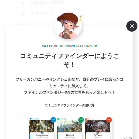
初心者/若葉歓迎
社会人中心
JA
詳細を見る
W
E
L
C
O
M
E
T
O
C
O
M
M
U
N
I
T
Y
F
I
N
D
E
R
!
募集期間: 2026/09/05 まで
コミュニティファインダーにようこ
そ！
フリーカンパニーやリンクシェルなど、自分のプレイに合ったコ
ミュニティに加入して、
ファイナルファンタジーXIVの世界をもっと楽しもう！
コミュニティファインダーの使い方