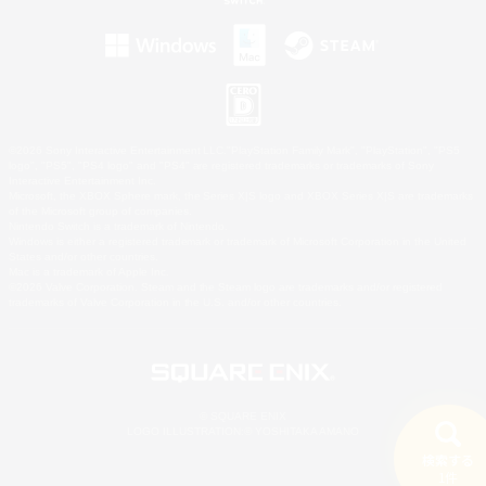
©2026 Sony Interactive Entertainment LLC."PlayStation Family Mark", "PlayStation", "PS5
logo", "PS5", "PS4 logo" and "PS4" are registered trademarks or trademarks of Sony
Interactive Entertainment Inc.
Microsoft, the XBOX Sphere mark, the Series X|S logo and XBOX Series X|S are trademarks
of the Microsoft group of companies.
Nintendo Switch is a trademark of Nintendo.
Windows is either a registered trademark or trademark of Microsoft Corporation in the United
States and/or other countries.
Mac is a trademark of Apple Inc.
©2026 Valve Corporation. Steam and the Steam logo are trademarks and/or registered
trademarks of Valve Corporation in the U.S. and/or other countries.
© SQUARE ENIX
LOGO ILLUSTRATION:© YOSHITAKA AMANO
検索する
1件