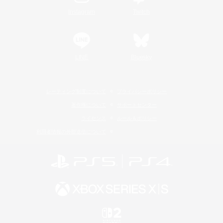
Instagram
Twitch
LINE
Bluesky
レーティング制度について
プライバシーポリシー
著作権について
サポートセンター
ライセンス
ルール＆ポリシー
利用者情報の外部送信について