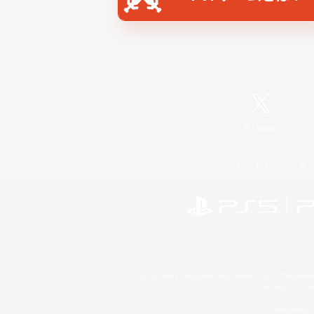
X
/
News
レーティング制度について
©2026 Sony Interactive Entertainment LLC."PlayStation
Microsoft, the 
Windows is e