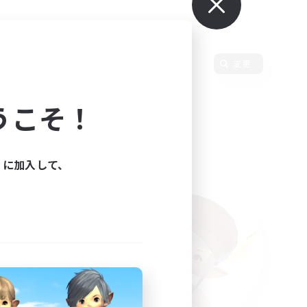
使用言語
変更
うこそ！
ィに加入して、
た。