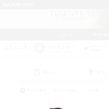
ニュース
FFXIVを
DATA CENTER
Mana
ALL
フリー
(60)
アピールタグ
#初心者/若葉歓迎
#絶挑戦
#モブハント
#学生中心
#なんでも楽しむ
#スクリーンショット撮影
#ハウジ