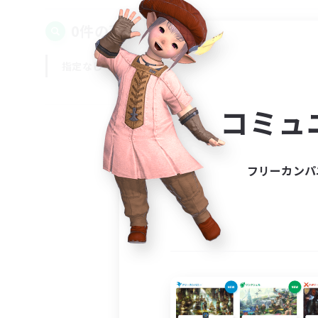
0件の募集が見つかりました！
指定なし
平日
週末
コミュ
フリーカンパ
募