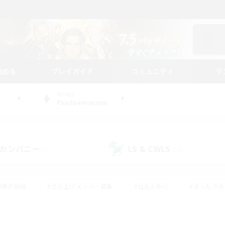
始める
プレイガイド
コミュニティ
ラ
WORLD
Pandaemonium
カンパニー
LS & CWLS
(2)
(58)
#零式挑戦
#立ち上げメンバー募集
#社会人中心
#まったり
#体験歓迎
#クラフター中心
#ギャザラー中心
#ロー
ング
#演奏
#ミラプリ（ミラージュプリズム）
#クリア目指