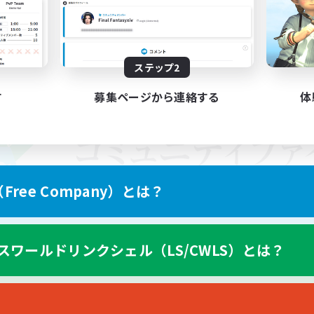
ステップ2
す
募集ページから連絡する
体
ree Company）とは？
スワールドリンクシェル（LS/CWLS）とは？
スマートフォン版へ