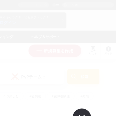
日本語
マイキャラクター情報をチェック！
ログイン
ンキング
ヘルプ＆サポート
新規募集を作成
リスト
ガイド
PvPチーム
検索
(0)
ゆっくり楽しむ
#極挑戦
#復帰者歓迎
#雑談
ルプレイ
#トレジャーハント
#レベリング
して頑張る
#プレイヤー主催イベント