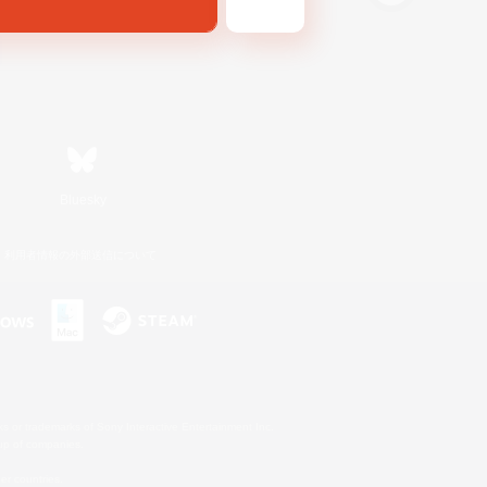
Bluesky
利用者情報の外部送信について
s or trademarks of Sony Interactive Entertainment Inc.
up of companies.
er countries.