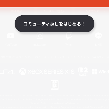
関連商品
e-STOREで購入
ゲームダウンロード
コミュニティ探しをはじめる！
Official Information
YouTube
Instagram
Twitch
LINE
著作権について
プライバシーポリシー
サポートセンター
ライセンス
ルール＆ポリシー
 Family Mark", "PlayStation", "PS5 logo", "PS5", "PS4 logo" and "PS4" are registered trademark
XBOX Sphere mark, the Series X|S logo and XBOX Series X|S are trademarks of the Microsoft gro
Nintendo Switch is a trademark of Nintendo.
ither a registered trademark or trademark of Microsoft Corporation in the United States and/or oth