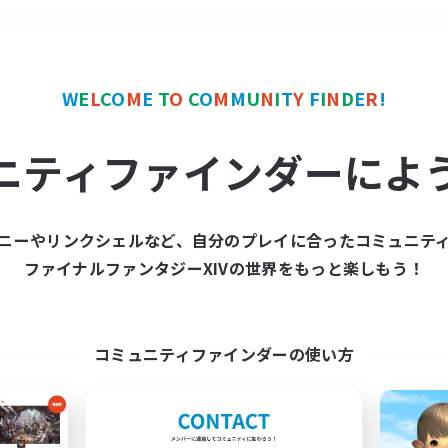
＃クリア目指して頑張る
W
E
L
C
O
M
E
T
O
C
O
M
M
U
N
I
T
Y
F
I
N
D
E
R
!
ニティファインダーによ
ニーやリンクシェルなど、自分のプレイに合ったコミュニテ
ファイナルファンタジーXIVの世界をもっと楽しもう！
募集数 0件
集が見つかりませんでし
コミュニティファインダーの使い方
条件を変えて検索してみるでっす！