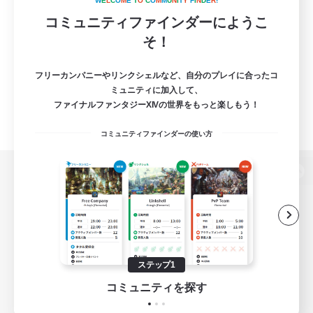
W
E
L
C
O
M
E
T
O
C
O
M
M
U
N
I
T
Y
F
I
N
D
E
R
!
コミュニティファインダーにようこ
そ！
フリーカンパニーやリンクシェルなど、自分のプレイに合ったコ
ミュニティに加入して、
ファイナルファンタジーXIVの世界をもっと楽しもう！
コミュニティファインダーの使い方
パソコン版へ
関連商品
e-STOREで購入
ステップ1
ゲームダウンロード
コミュニティを探す