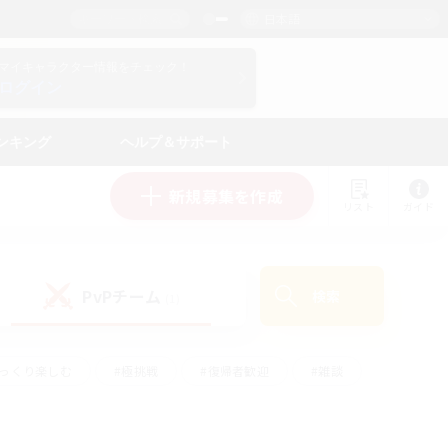
日本語
マイキャラクター情報をチェック！
ログイン
ンキング
ヘルプ＆サポート
新規募集を作成
リスト
ガイド
PvPチーム
検索
(1)
ゆっくり楽しむ
#極挑戦
#復帰者歓迎
#雑談
#ハウジング
#トレジャーハント
#レベリング
#プレイヤー主催イベント