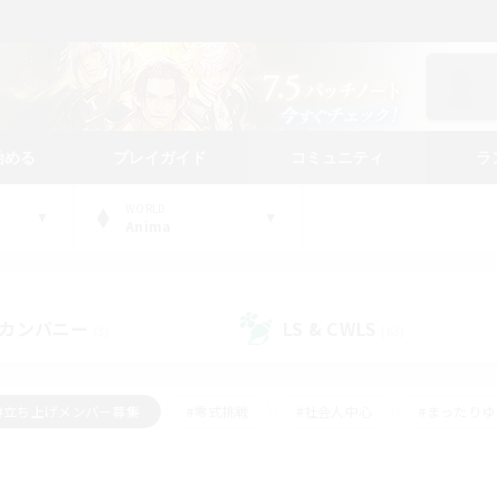
始める
プレイガイド
コミュニティ
ラ
WORLD
Anima
カンパニー
LS & CWLS
(3)
(63)
#立ち上げメンバー募集
#零式挑戦
#社会人中心
#まったり
体験歓迎
#クラフター中心
#ロールプレイ
#ギャザラー中心
ージュプリズム）
#スクリーンショット撮影
#クリア目指して頑張る