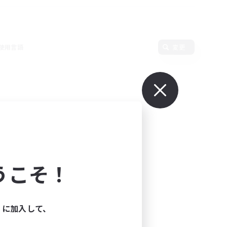
使用言語
変更
うこそ！
ィに加入して、