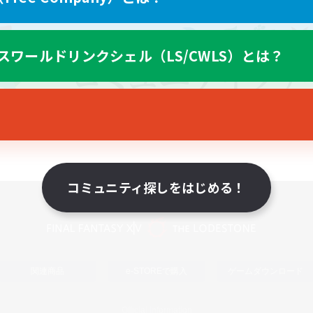
スワールドリンクシェル（LS/CWLS）とは？
コミュニティ探しをはじめる！
スマートフォン版へ
関連商品
e-STOREで購入
ゲームダウンロード
Official Information