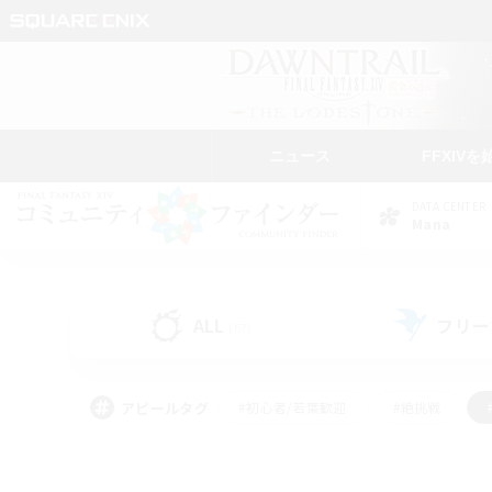
ニュース
FFXIVを
DATA CENTER
Mana
ALL
フリー
(67)
アピールタグ
#初心者/若葉歓迎
#絶挑戦
#学生中心
#なんでも楽しむ
#モブハント
#
#演奏
#ミラプリ（ミラ