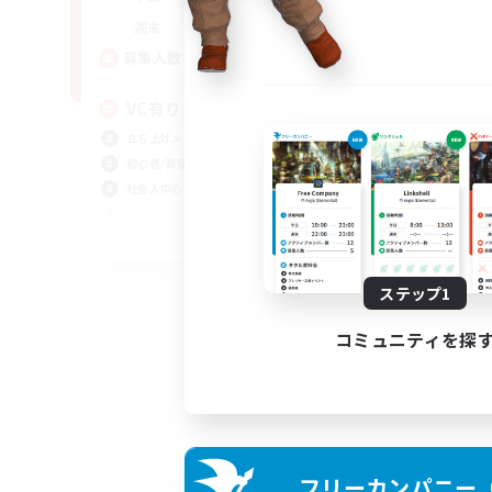
21:00
2:00
週末
2
募集人数
VC有り
立ち上げメンバー募集
初心者/若葉歓迎
社会人中心
JA
募集期間: 2026/09/05 まで
ステップ1
コミュニティを探
フリーカンパニー（F