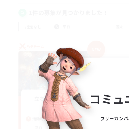
1件の募集が見つかりました！
指定なし
平日
週末
PvPチーム
NEW
コミュ
立ち上げメンバー募集
Mana
フリーカンパ
活動時間
21:00
2:00
平日