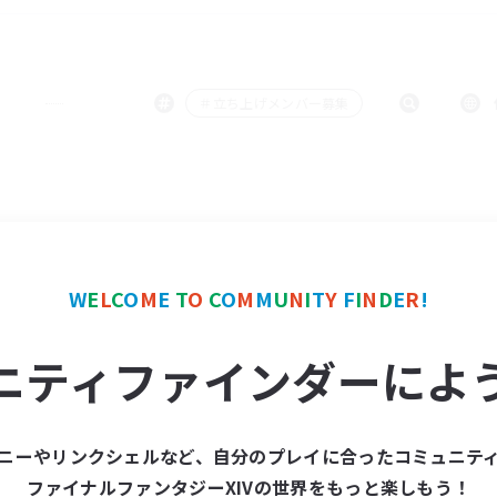
＃立ち上げメンバー募集
W
E
L
C
O
M
E
T
O
C
O
M
M
U
N
I
T
Y
F
I
N
D
E
R
!
ニティファインダーによ
ニーやリンクシェルなど、自分のプレイに合ったコミュニテ
ファイナルファンタジーXIVの世界をもっと楽しもう！