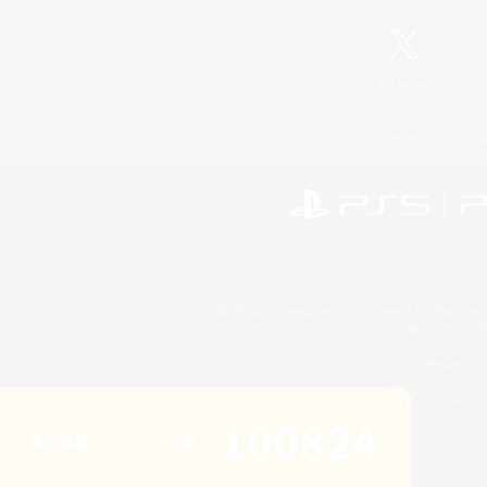
X
/
News
レーティング制度について
©2026 Sony Interactive Entertainment LLC."PlayStation
Microsoft, the 
Windows is e
©2026 Valve Corporation. St
100824
累計募集コミュニティ数