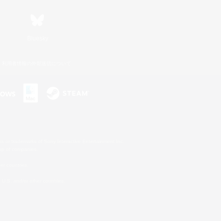
Bluesky
利用者情報の外部送信について
s or trademarks of Sony Interactive Entertainment Inc.
up of companies.
er countries.
U.S. and/or other countries.