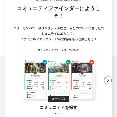
W
E
L
C
O
M
E
T
O
C
O
M
M
U
N
I
T
Y
F
I
N
D
E
R
!
コミュニティファインダーにようこ
そ！
フリーカンパニーやリンクシェルなど、自分のプレイに合ったコ
ミュニティに加入して、
ファイナルファンタジーXIVの世界をもっと楽しもう！
コミュニティファインダーの使い方
パソコン版へ
関連商品
e-STOREで購入
ステップ1
ゲームダウンロード
コミュニティを探す