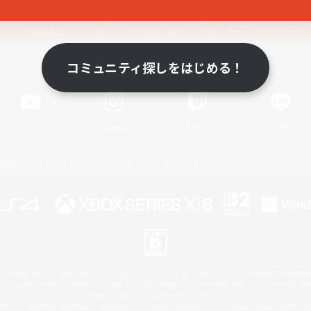
関連商品
e-STOREで購入
ゲームダウンロード
コミュニティ探しをはじめる！
Official Information
YouTube
Instagram
Twitch
LINE
著作権について
プライバシーポリシー
サポートセンター
ライセンス
ルール＆ポリシー
 Family Mark", "PlayStation", "PS5 logo", "PS5", "PS4 logo" and "PS4" are registered trademark
XBOX Sphere mark, the Series X|S logo and XBOX Series X|S are trademarks of the Microsoft gro
Nintendo Switch is a trademark of Nintendo.
ither a registered trademark or trademark of Microsoft Corporation in the United States and/or oth