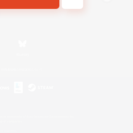
Bluesky
利用者情報の外部送信について
s or trademarks of Sony Interactive Entertainment Inc.
up of companies.
er countries.