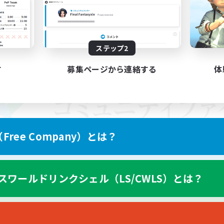
ステップ2
す
募集ページから連絡する
体
ree Company）とは？
スワールドリンクシェル（LS/CWLS）とは？
スマートフォン版へ