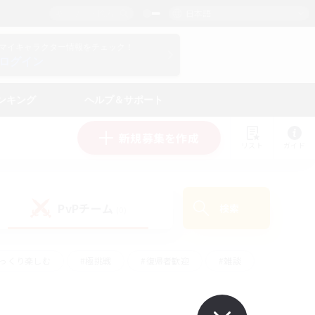
日本語
マイキャラクター情報をチェック！
ログイン
ンキング
ヘルプ＆サポート
新規募集を作成
リスト
ガイド
PvPチーム
検索
(0)
ゆっくり楽しむ
#極挑戦
#復帰者歓迎
#雑談
#ハウジング
#トレジャーハント
#レベリング
#プレイヤー主催イベント