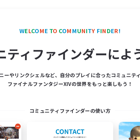
＃学生中心
使用言語
W
E
L
C
O
M
E
T
O
C
O
M
M
U
N
I
T
Y
F
I
N
D
E
R
!
ニティファインダーによ
ニーやリンクシェルなど、自分のプレイに合ったコミュニテ
ファイナルファンタジーXIVの世界をもっと楽しもう！
募集数 0件
集が見つかりませんでし
コミュニティファインダーの使い方
条件を変えて検索してみるでっす！