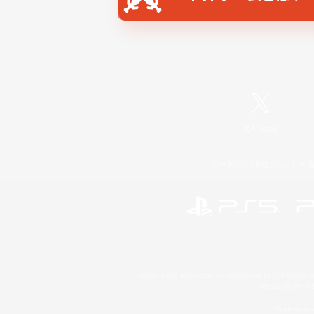
X
/
News
レーティング制度について
©2026 Sony Interactive Entertainment LLC."PlayStation
Microsoft, the 
Windows is e