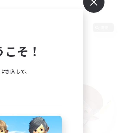
変更
うこそ！
ィに加入して、
た。