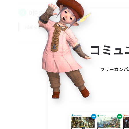
0件の募集が見つかりました！
指定なし
平日
週末
コミュ
フリーカンパ
募