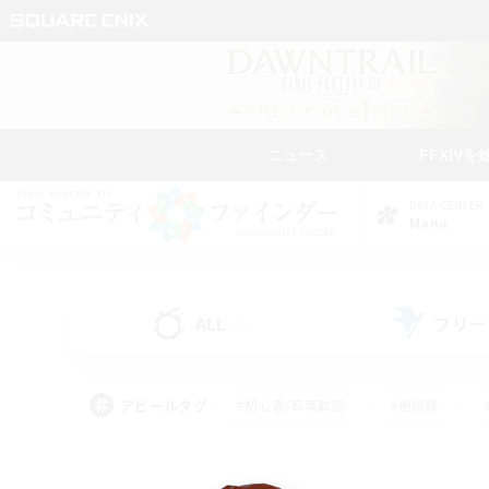
ニュース
FFXIVを
DATA CENTER
Mana
ALL
フリー
(1)
アピールタグ
#初心者/若葉歓迎
#絶挑戦
#学生中心
#なんでも楽しむ
#モブハント
#
#演奏
#ミラプリ（ミラ