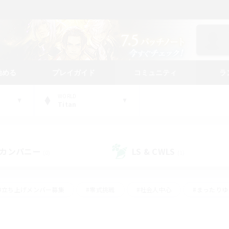
始める
プレイガイド
コミュニティ
ラ
WORLD
Titan
カンパニー
LS & CWLS
(0)
(1)
#立ち上げメンバー募集
#零式挑戦
#社会人中心
#まったり
体験歓迎
#クラフター中心
#ロールプレイ
#ギャザラー中心
ージュプリズム）
#スクリーンショット撮影
#クリア目指して頑張る