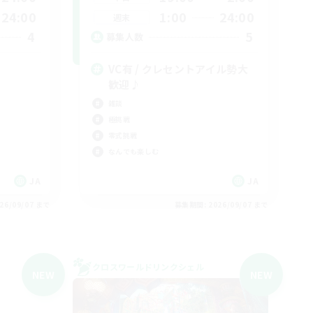
24:00
1:00
24:00
週末
4
5
募集人数
VC有 / クレセントアイル勢大
歓迎♪
雑談
極挑戦
零式挑戦
なんでも楽しむ
JA
JA
26/09/07 まで
募集期間: 2026/09/07 まで
クロスワールドリンクシェル
NEW
NEW