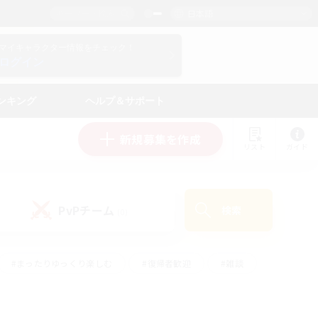
日本語
マイキャラクター情報をチェック！
ログイン
ンキング
ヘルプ＆サポート
新規募集を作成
リスト
ガイド
PvPチーム
検索
(0)
#まったりゆっくり楽しむ
#復帰者歓迎
#雑談
心
#演奏
#トレジャーハント
#ハウジング
）
#プレイヤー主催イベント