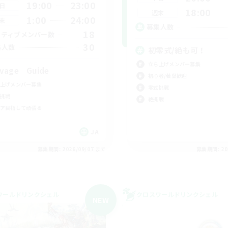
19:00
23:00
日
18:00
週末
1:00
24:00
末
募集人数
18
クティブメンバー数
30
集人数
初零式/絶も可！
立ち上げメンバー募集
vage Guide
初心者/若葉歓迎
上げメンバー募集
零式挑戦
挑戦
絶挑戦
ア目指して頑張る
JA
募集期間: 2026/09/07 まで
募集期間: 20
ワールドリンクシェル
クロスワールドリンクシェル
NEW