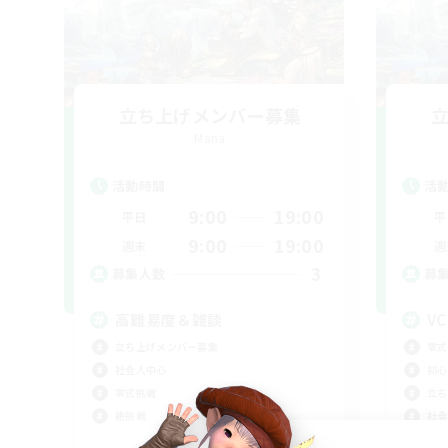
立ち上げメンバー募集
Mana
活動時間
活
9:00
19:00
平日
平
9:00
19:00
週末
週
3
募集人数
募
高難易度＆雑談
V
立ち上げメンバー募集
零式
社会人中心
初心
零式挑戦
立ち
絶挑戦
社会