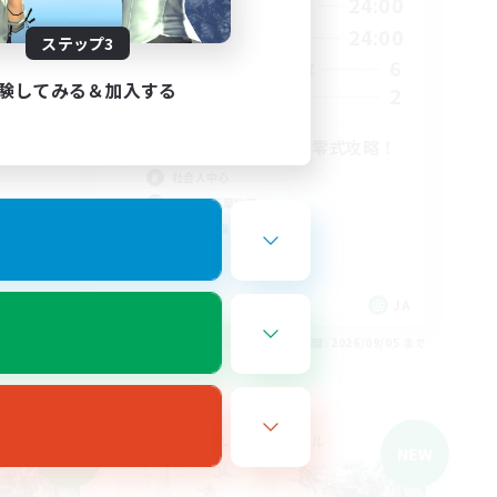
23:00
21:00
24:00
平日
23:00
1:00
24:00
週末
ステップ3
7
6
アクティブメンバー数
験してみる＆加入する
1
2
募集人数
(現在絶
８人固定 ヘビー級零式攻略！
社会人中心
初心者/若葉歓迎
クリア目指して頑張る
零式挑戦
JA
JA
26/09/06 まで
募集期間: 2026/09/05 まで
クロスワールドリンクシェル
NEW
NEW