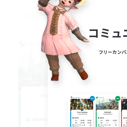
JA
募集期間: 2026/09/07 まで
コミュ
クロスワールドリンクシェル
クロス
フリーカンパ
Holiday-AOMA
追加メンバー募集
Mana
活
活動時間
平