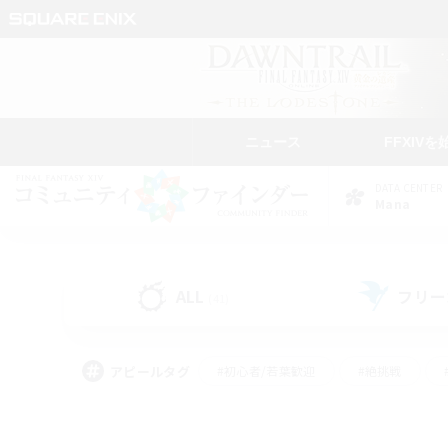
ニュース
FFXIVを
DATA CENTER
Mana
ALL
フリー
(41)
アピールタグ
#初心者/若葉歓迎
#絶挑戦
#なんでも楽しむ
#学生中心
#モブハント
#レベリング
#クリア目指し