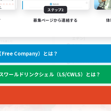
21:00
平日
13:00
24:00
末
21:00
週末
ステップ2
4
集人数
アクティブメンバー数
す
募集ページから連絡する
体
募集人数
いにちエオルゼアの世界で
人中心
ゆるゆるエンド固定！
挑戦
エデン)
でも楽しむ
零式挑戦
ア目指して頑張る
絶挑戦
ree Company）とは？
なんでも楽しむ
まったりゆっくり楽しむ
JA
スワールドリンクシェル（LS/CWLS）とは？
募集期間: 2026/09/06 まで
募集期間: 20
ワールドリンクシェル
クロスワールドリンクシェル
NEW