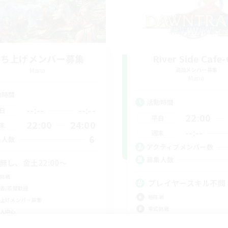
立ち上げメンバー募集
River Side Cafe
Mana
追加メンバー募集
Mana
動時間
活動時間
--:--
--:--
日
22:00
平日
22:00
24:00
末
--:--
週末
6
集人数
アクティブメンバー数
募集人数
C無し、金土22:00〜
挑戦
プレイヤースキル不問
者/若葉歓迎
極挑戦
上げメンバー募集
零式挑戦
人中心
初心者/若葉歓迎