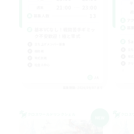
平
21:00
23:00
週末
週
13
募集人数
ア
募
基本VCなし！戦闘苦手ギミッ
ク不安歓迎！極と零式
Sa
立ち上げメンバー募集
立ち
極挑戦
零式
零式挑戦
クリ
社会人中心
JA
募集期間: 2026/09/07 まで
クロスワールドリンクシェル
クロス
NEW