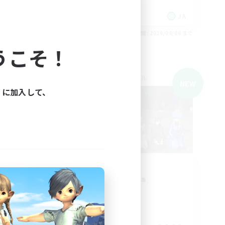
初心者/若葉歓迎
JA
JA
26/09/06 まで
募集期間: 2026/09/06 まで
うこそ！
クロスワールドリンクシェル
NEW
NEW
ィに加入して、
NVM
追加メンバー募集
Mana
活動時間