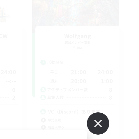
-CW
Wolfgang
追加メンバー募集
Mana
活動時間
24:00
21:00
24:00
平日
--:--
20:00
1:00
週末
6
8
アクティブメンバー数
2
8
募集人数
VC（Discord）あります
零式挑戦
社会人中心
クリア目指して頑張る