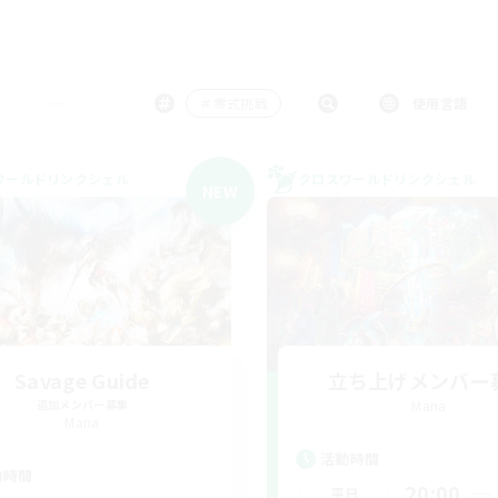
＃零式挑戦
使用言語
ワールドリンクシェル
クロスワールドリンクシェル
NEW
Savage Guide
立ち上げメンバー
追加メンバー募集
Mana
Mana
活動時間
動時間
20:00
平日