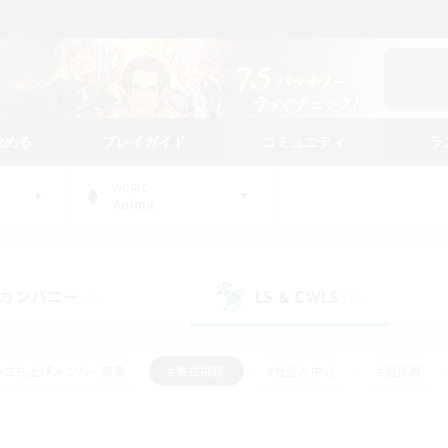
始める
プレイガイド
コミュニティ
ラ
WORLD
Anima
カンパニー
LS & CWLS
(3)
(38)
#立ち上げメンバー募集
#零式挑戦
#社会人中心
#極挑戦
#体験歓迎
#ロールプレイ
#ギャザラー中心
#クラフター中
て頑張る
#スクリーンショット撮影
#ミラプリ（ミラージュプリズム