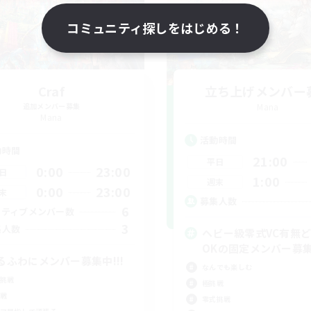
コミュニティ探しをはじめる！
Craf
立ち上げメンバー
追加メンバー募集
Mana
Mana
活動時間
動時間
21:00
平日
0:00
23:00
日
1:00
週末
0:00
23:00
末
募集人数
6
クティブメンバー数
3
集人数
ヘビー級零式VC有無
OKの固定メンバー募
るふわにメンバー募集中!!!
なんでも楽しむ
挑戦
極挑戦
戦
零式挑戦