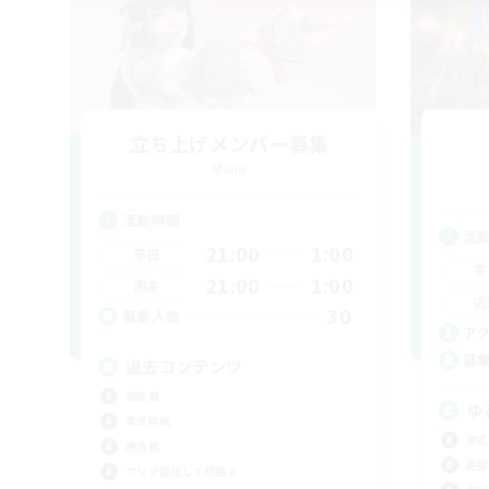
立ち上げメンバー募集
Mana
活動時間
活
21:00
1:00
平日
平
21:00
1:00
週末
週
30
募集人数
ア
募
過去コンテンツ
極挑戦
ゆ
零式挑戦
零式
絶挑戦
絶挑
クリア目指して頑張る