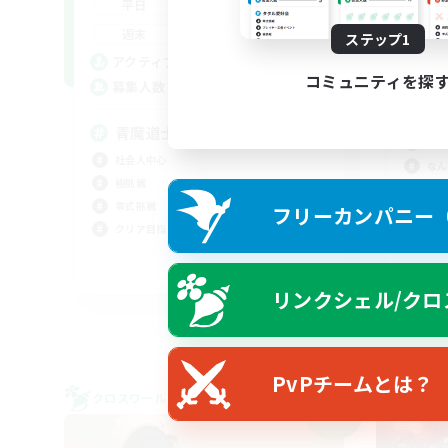
--:--
--:--
平日
週
9:00
17:00
週末
ステップ1
募
50
アクティブメンバー数
コミュニティを探
10
募集人数
ま
社会
青魔道士
零式
社会人中心
なん
極挑戦
クリ
零式挑戦
フリーカンパニー（F
クリア目指して頑張る
JA
リンクシェル/クロ
募集期間: 2026/09/06 まで
PvPチームとは？
クロスワールドリンクシェル
クロス
NEW