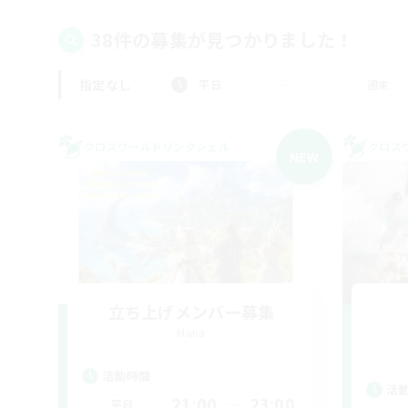
38件の募集が見つかりました！
指定なし
平日
週末
クロスワールドリンクシェル
クロス
NEW
立ち上げメンバー募集
Mana
活動時間
活
21:00
23:00
平日