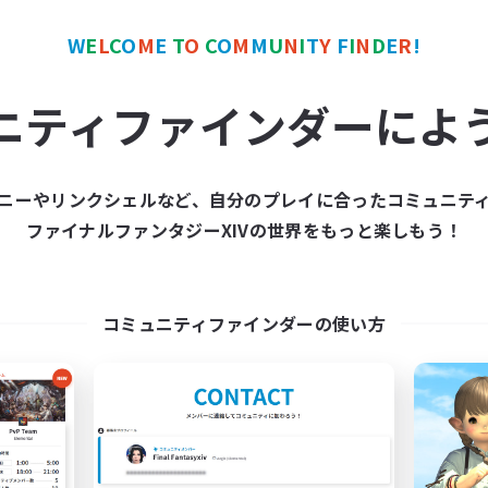
クリア目指して頑張る
JA
W
E
L
C
O
M
E
T
O
C
O
M
M
U
N
I
T
Y
F
I
N
D
E
R
!
募集期間: 2026/09/07 まで
募集期間: 20
ニティファインダーによ
ワールドリンクシェル
クロスワールドリンクシェル
NEW
ニーやリンクシェルなど、自分のプレイに合ったコミュニテ
ファイナルファンタジーXIVの世界をもっと楽しもう！
コミュニティファインダーの使い方
立ち上げメンバー募集
Roost
Mana
追加メンバー募集
Mana
動時間
活動時間
20:00
24:00
日