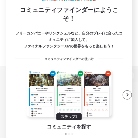
W
E
L
C
O
M
E
T
O
C
O
M
M
U
N
I
T
Y
F
I
N
D
E
R
!
コミュニティファインダーにようこ
そ！
フリーカンパニーやリンクシェルなど、自分のプレイに合ったコ
ミュニティに加入して、
ファイナルファンタジーXIVの世界をもっと楽しもう！
コミュニティファインダーの使い方
パソコン版へ
関連商品
e-STOREで購入
ステップ1
ゲームダウンロード
コミュニティを探す