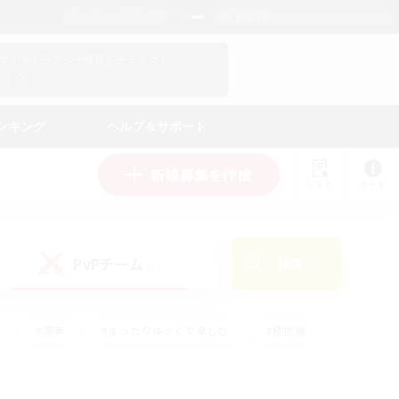
日本語
マイキャラクター情報をチェック！
ログイン
ンキング
ヘルプ＆サポート
新規募集を作成
リスト
ガイド
PvPチーム
検索
(1)
#演奏
#まったりゆっくり楽しむ
#極挑戦
#ハウジング
#レベリング
#クラフター中心
ズム）
#プレイヤー主催イベント