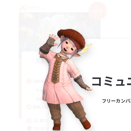
PvPチーム
NEW
立ち上げメンバー募集
Mana
コミュ
活動時間
21:00
2:00
平日
21:00
2:00
週末
フリーカンパ
2
募集人数
VC有り
立ち上げメンバー募集