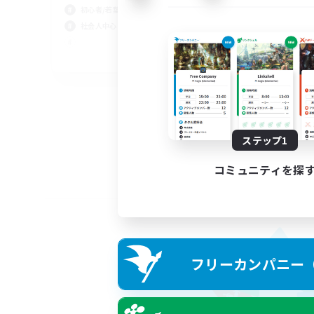
初心者/若葉歓迎
社会人中心
JA
募集期間: 2026/09/05 まで
ステップ1
コミュニティを探
フリーカンパニー（F