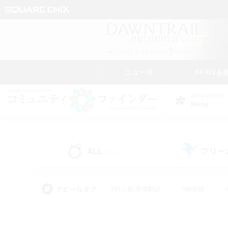
ニュース
FFXIVを
DATA CENTER
Mana
ALL
フリー
(233)
アピールタグ
#初心者/若葉歓迎
#絶挑戦
#雑談
#なんでも楽しむ
#学生中心
#
#スクリーンショット撮影
#ト