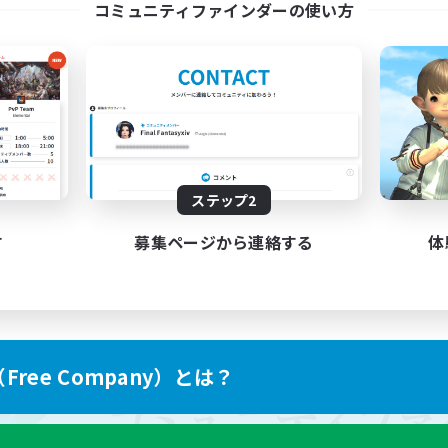
コミュニティファインダーの使い方
ステップ2
す
募集ページから連絡する
体
ree Company）とは？