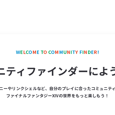
W
E
L
C
O
M
E
T
O
C
O
M
M
U
N
I
T
Y
F
I
N
D
E
R
!
ニティファインダーによ
ニーやリンクシェルなど、自分のプレイに合ったコミュニテ
ファイナルファンタジーXIVの世界をもっと楽しもう！