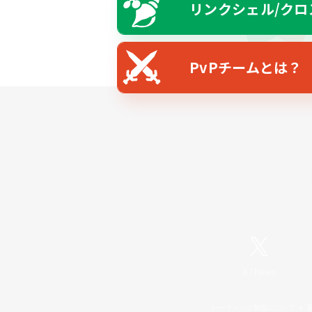
リンクシェル/クロ
PvPチームとは？
X
/
News
レーティング制度について