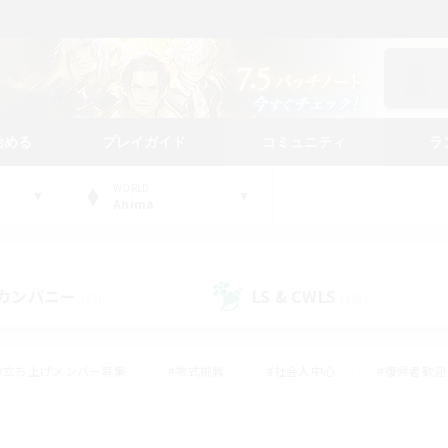
始める
プレイガイド
コミュニティ
ラ
WORLD
Anima
カンパニー
LS & CWLS
(39)
(193)
#立ち上げメンバー募集
#零式挑戦
#社会人中心
#復帰者歓迎
ギャザラー中心
#モブハント
#ロールプレイ
#体験歓迎
レジャーハント
#クリア目指して頑張る
#ミラプリ（ミラージュプリ