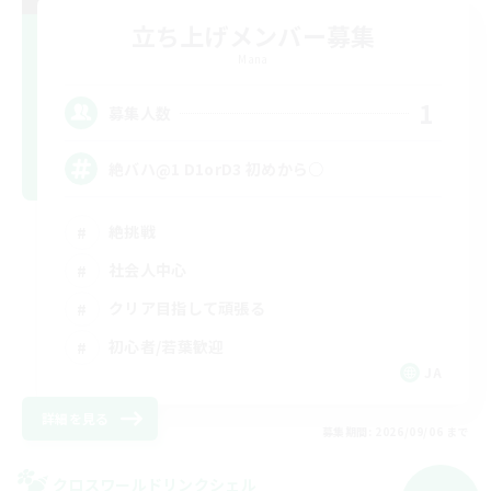
立ち上げメンバー募集
Mana
1
募集人数
絶バハ@1 D1orD3 初めから○
絶挑戦
社会人中心
クリア目指して頑張る
初心者/若葉歓迎
JA
詳細を見る
募集期間: 2026/09/06 まで
クロスワールドリンクシェル