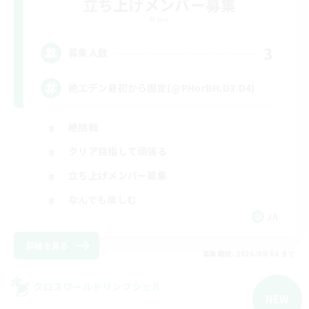
立ち上げメンバー募集
Mana
3
募集人数
絶エデン最初から固定(@PHorBH.D3.D4)
絶挑戦
クリア目指して頑張る
立ち上げメンバー募集
なんでも楽しむ
JA
詳細を見る
募集期間: 2026/09/06 まで
クロスワールドリンクシェル
NEW