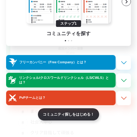
ステップ1
コミュニティを探す
team_Eorzea
追加メンバー募集
Mana
フリーカンパニー（Free Company）とは？
3
募集人数
リンクシェル/クロスワールドリンクシェル（LS/CWLS）と
長期固定 絶アレキ H1H2D3の３名募集中！
は？
PvPチームとは？
絶挑戦
まったりゆっくり楽しむ
コミュニティ探しをはじめる！
社会人中心
クリア目指して頑張る