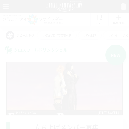
リスト
募集作成
#初心者/若葉歓迎
#絶挑戦
#立ち上げメ
アピールタグ
クロスワールドリンクシェル
NEW
立ち上げメンバー募集