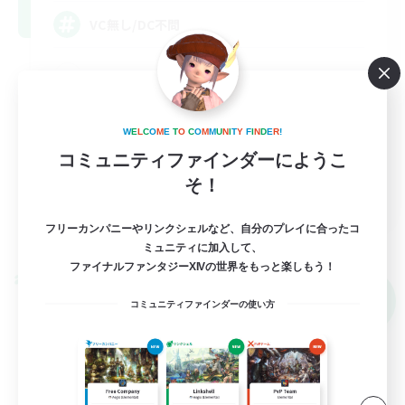
VC無し/DC不問
立ち上げメンバー募集
社会人中心
W
E
L
C
O
M
E
T
O
C
O
M
M
U
N
I
T
Y
F
I
N
D
E
R
!
なんでも楽しむ
コミュニティファインダーにようこ
まったりゆっくり楽しむ
そ！
JA
フリーカンパニーやリンクシェルなど、自分のプレイに合ったコ
詳細を見る
募集期間: 2026/09/06 まで
ミュニティに加入して、
ファイナルファンタジーXIVの世界をもっと楽しもう！
クロスワールドリンクシェル
NEW
コミュニティファインダーの使い方