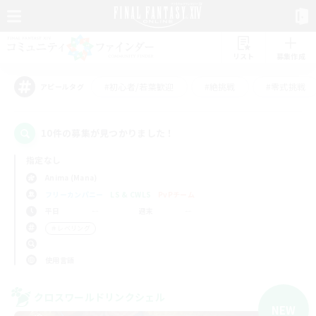
リスト
募集作成
#初心者/若葉歓迎
#絶挑戦
#零式挑戦
アピールタグ
10件の募集が見つかりました！
指定なし
Anima (Mana)
フリーカンパニー
LS & CWLS
PvPチーム
平日
週末
＃レベリング
使用言語
クロスワールドリンクシェル
NEW