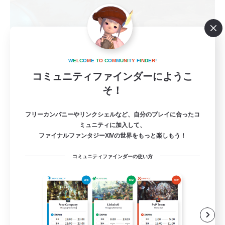
立ち上げメンバー募集
W
E
L
C
O
M
E
T
O
C
O
M
M
U
N
I
T
Y
F
I
N
D
E
R
!
Mana
コミュニティファインダーにようこ
そ！
7
募集人数
フリーカンパニーやリンクシェルなど、自分のプレイに合ったコ
クレセント VC無し
ミュニティに加入して、
ファイナルファンタジーXIVの世界をもっと楽しもう！
立ち上げメンバー募集
コミュニティファインダーの使い方
レベリング
JA