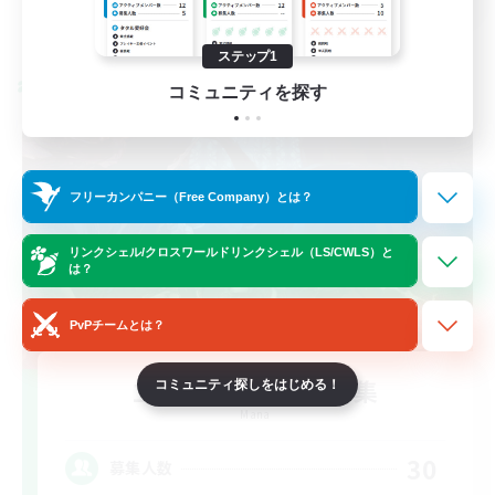
詳細を見る
募集期間: 2026/09/02 まで
ステップ1
クロスワールドリンクシェル
コミュニティを探す
フリーカンパニー（Free Company）とは？
リンクシェル/クロスワールドリンクシェル（LS/CWLS）と
は？
PvPチームとは？
立ち上げメンバー募集
コミュニティ探しをはじめる！
Mana
30
募集人数