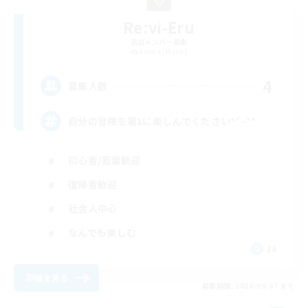
Re:vi-Eru
追加メンバー募集
Anima [Mana]
4
募集人数
自分の冒険を第1に楽しんでください*ˊᵕˋ*
初心者/若葉歓迎
復帰者歓迎
社会人中心
なんでも楽しむ
JA
詳細を見る
募集期間: 2026/09/07 まで