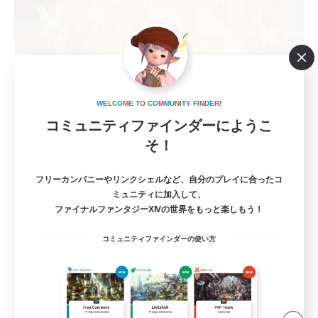
W
E
L
C
O
M
E
T
O
C
O
M
M
U
N
I
T
Y
F
I
N
D
E
R
!
コミュニティファインダーにようこ
Rein-carnation
そ！
追加メンバー募集
Anima [Mana]
フリーカンパニーやリンクシェルなど、自分のプレイに合ったコ
2
募集人数
ミュニティに加入して、
ファイナルファンタジーXIVの世界をもっと楽しもう！
コミュニティファインダーの使い方
まったりゆっくり楽しむ
なんでも楽しむ