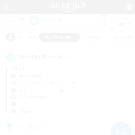
リスト
募集作成
#初心者/若葉歓迎
#絶挑戦
#立ち上げメ
アピールタグ
93件の募集が見つかりました！
指定なし
Anima (Mana)
フリーカンパニー
LS & CWLS
PvPチーム
平日
週末
＃初心者/若葉歓迎
使用言語
フリーカンパニー
NEW