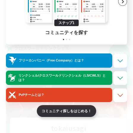
初心者/若葉歓迎
零式挑戦
JA
ステップ1
詳細を見る
コミュニティを探す
募集期間: 2026/09/07 まで
クロスワールドリンクシェル
NEW
フリーカンパニー（Free Company）とは？
リンクシェル/クロスワールドリンクシェル（LS/CWLS）と
は？
PvPチームとは？
コミュニティ探しをはじめる！
tokaiusagi