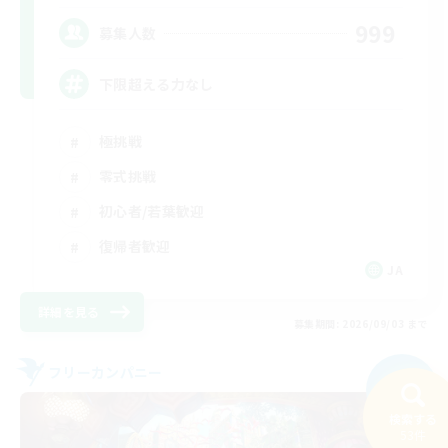
999
募集人数
下限超える力なし
極挑戦
零式挑戦
初心者/若葉歓迎
復帰者歓迎
JA
詳細を見る
募集期間: 2026/09/03 まで
フリーカンパニー
NEW
検索する
53件