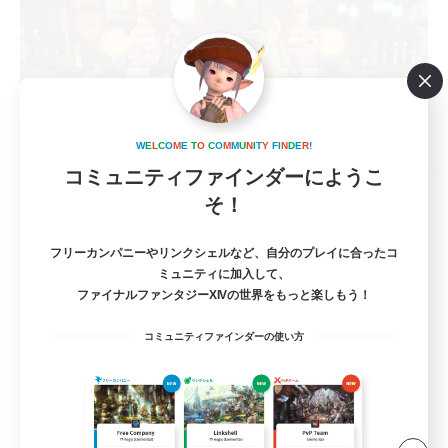
W
E
L
C
O
M
E
T
O
C
O
M
M
U
N
I
T
Y
F
I
N
D
E
R
!
コミュニティファインダーにようこ
thesaurus
そ！
追加メンバー募集
Anima [Mana]
フリーカンパニーやリンクシェルなど、自分のプレイに合ったコ
3
募集人数
ミュニティに加入して、
ファイナルファンタジーXIVの世界をもっと楽しもう！
VCなし、のんびりと楽しむ、SS、PvP、地図
コミュニティファインダーの使い方
初心者/若葉歓迎
復帰者歓迎