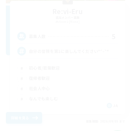
Re:vi-Eru
追加メンバー募集
Anima [Mana]
5
募集人数
自分の冒険を第1に楽しんでください*ˊᵕˋ*
初心者/若葉歓迎
復帰者歓迎
社会人中心
なんでも楽しむ
JA
詳細を見る
募集期間: 2026/09/05 まで