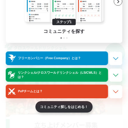
体験歓迎
なんでも楽しむ
JA
ステップ1
詳細を見る
コミュニティを探す
募集期間: 2026/09/04 まで
クロスワールドリンクシェル
NEW
フリーカンパニー（Free Company）とは？
リンクシェル/クロスワールドリンクシェル（LS/CWLS）と
は？
PvPチームとは？
コミュニティ探しをはじめる！
立ち上げメンバー募集