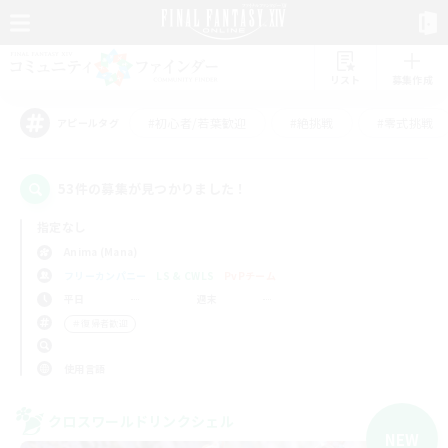
リスト
募集作成
#初心者/若葉歓迎
#絶挑戦
#零式挑戦
アピールタグ
53件の募集が見つかりました！
指定なし
Anima (Mana)
フリーカンパニー
LS & CWLS
PvPチーム
平日
週末
＃復帰者歓迎
使用言語
クロスワールドリンクシェル
NEW