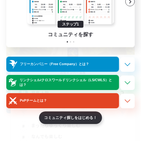
ステップ1
コミュニティを探す
Rein-carnation
フリーカンパニー（Free Company）とは？
追加メンバー募集
Anima [Mana]
リンクシェル/クロスワールドリンクシェル（LS/CWLS）と
は？
2
募集人数
PvPチームとは？
コミュニティ探しをはじめる！
まったりゆっくり楽しむ
なんでも楽しむ