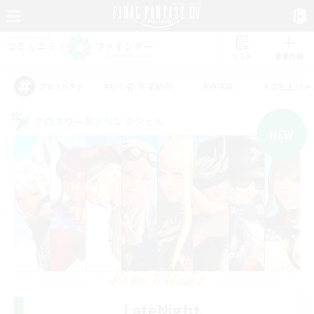
リスト
募集作成
#初心者/若葉歓迎
#絶挑戦
#立ち上げメ
アピールタグ
クロスワールドリンクシェル
NEW
LateNight