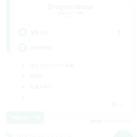
Dragonsbane
追加メンバー募集
Mana
3
募集人数
絶竜詩戦争
立ち上げメンバー募集
絶挑戦
社会人中心
JA
詳細を見る
募集期間: 2026/09/06 まで
クロスワールドリンクシェル