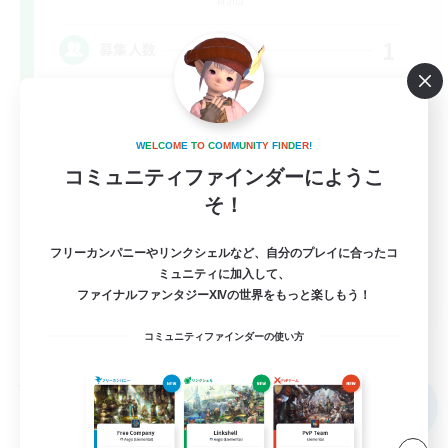
Mana
1
募集人数
黄金極周回 D3募集
W
E
L
C
O
M
E
T
O
C
O
M
M
U
N
I
T
Y
F
I
N
D
E
R
!
極挑戦
コミュニティファインダーにようこ
クリア目指して頑張る
そ！
まったりゆっくり楽しむ
フリーカンパニーやリンクシェルなど、自分のプレイに合ったコ
ミュニティに加入して、
JA
ファイナルファンタジーXIVの世界をもっと楽しもう！
詳細を見る
コミュニティファインダーの使い方
募集期間: 2026/09/06 まで
フリーカンパニー
NEW