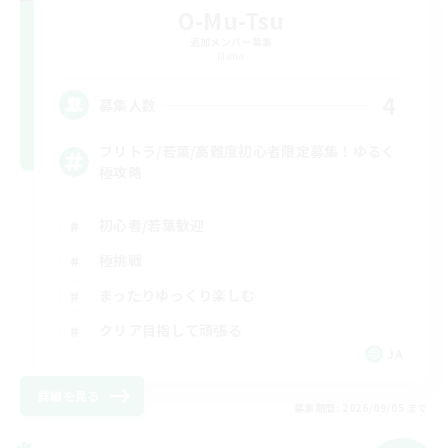
O-Mu-Tsu
追加メンバー募集
Mana
4
募集人数
フリトラ/若葉/高難度初心者限定募集！ゆるく
極攻略
初心者/若葉歓迎
極挑戦
まったりゆっくり楽しむ
クリア目指して頑張る
JA
詳細を見る
募集期間: 2026/09/05 まで