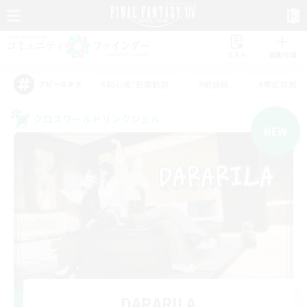
リスト
募集作成
#初心者/若葉歓迎
#絶挑戦
#零式挑戦
アピールタグ
クロスワールドリンクシェル
NEW
DARARILA