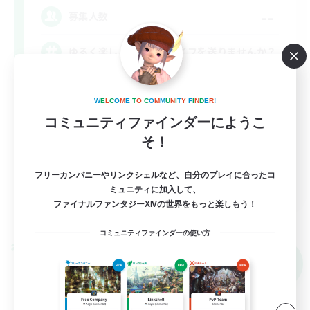
--
募集人数
ゆるく楽しくセカンドライフを送りませんか？
雑談
W
E
L
C
O
M
E
T
O
C
O
M
M
U
N
I
T
Y
F
I
N
D
E
R
!
初心者/若葉歓迎
コミュニティファインダーにようこ
復帰者歓迎
そ！
社会人中心
フリーカンパニーやリンクシェルなど、自分のプレイに合ったコ
JA
ミュニティに加入して、
ファイナルファンタジーXIVの世界をもっと楽しもう！
詳細を見る
募集期間: 2026/09/05 まで
コミュニティファインダーの使い方
クロスワールドリンクシェル
NEW