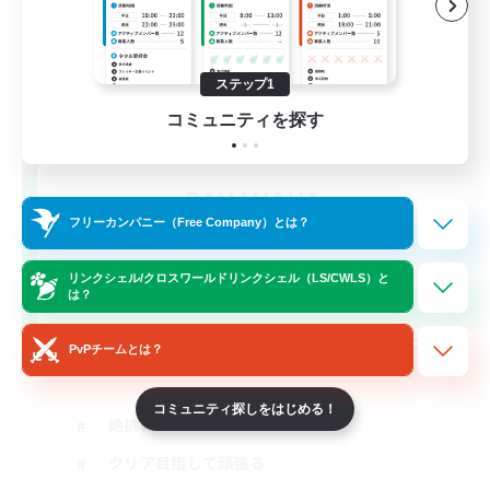
ステップ1
コミュニティを探す
BAHAHAHA
フリーカンパニー（Free Company）とは？
追加メンバー募集
Mana
リンクシェル/クロスワールドリンクシェル（LS/CWLS）と
2
募集人数
は？
【絶バハムート討滅戦】最初から・週3・VCな
PvPチームとは？
し
コミュニティ探しをはじめる！
絶挑戦
クリア目指して頑張る