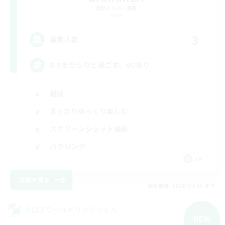
追加メンバー募集
Mana
3
募集人数
8.0 をだらりと過ごす。VCあり
雑談
まったりゆっくり楽しむ
スクリーンショット撮影
ハウジング
JA
詳細を見る
募集期間: 2026/09/05 まで
クロスワールドリンクシェル
NEW