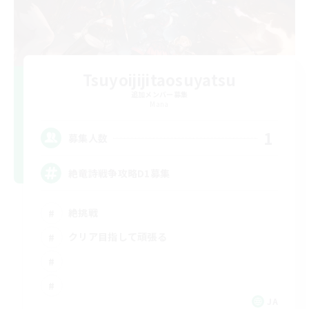
Tsuyoijijitaosuyatsu
追加メンバー募集
Mana
1
募集人数
絶竜詩戦争攻略D1募集
絶挑戦
クリア目指して頑張る
JA