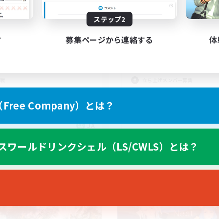
21:00
24:00
21:00
日
平日
21:00
24:00
10:00
末
週末
ステップ2
3
クティブメンバー数
アクティブメンバー数
す
募集ページから連絡する
体
5
集人数
募集人数
妖星乱舞 半固定
#VCあり
戦
立ち上げメンバー募集
上げメンバー募集
クリア目指して頑張る
ree Company）とは？
ア目指して頑張る
なんでも楽しむ
たりゆっくり楽しむ
雑談
JA
募集期間: 2026/09/05 まで
募集期間: 20
スワールドリンクシェル（LS/CWLS）とは？
ワールドリンクシェル
クロスワールドリンクシェル
NEW