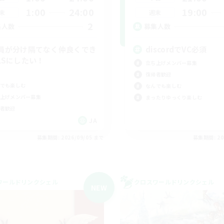
1:00
24:00
19:00
末
週末
2
集人数
募集人数
員が分け隔てなく仲良くでき
discordでVC必須
LSにしたい！
立ち上げメンバー募集
復帰者歓迎
でも楽しむ
なんでも楽しむ
上げメンバー募集
まったりゆっくり楽しむ
者歓迎
JA
募集期間: 2026/09/05 まで
募集期間: 20
ワールドリンクシェル
クロスワールドリンクシェル
NEW