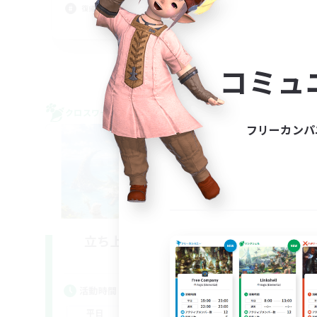
復帰者歓迎
雑談
JA
募集期間: 2026/09/05 まで
コミュ
クロスワールドリンクシェル
クロス
NEW
フリーカンパ
立ち上げメンバー募集
Mana
活動時間
活
21:00
23:00
平日