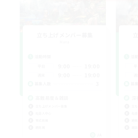
立ち上げメンバー募集
Mana
活動時間
活
9:00
19:00
平日
平
9:00
19:00
週末
週
3
募集人数
募
高難易度＆雑談
深
立ち上げメンバー募集
立ち
社会人中心
社会
零式挑戦
絶挑
絶挑戦
雑談
JA