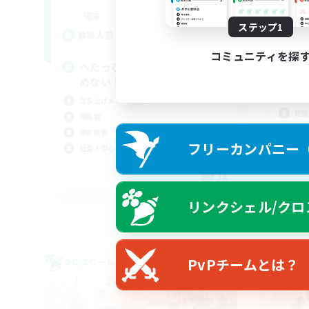
平
21:00
23:00
週末
週
ステップ1
15
募集人数
ア
コミュニティを探
募
へたっぴな仲間♪めげない！諦
めない！泣かない！
絶
立ち上げメンバー募集
絶挑
極挑戦
立ち
零式挑戦
フリーカンパニー（F
クリ
社会人中心
まっ
JA
募集期間: 2026/09/05 まで
リンクシェル/クロ
PvPチームとは？
クロスワールドリンクシェル
クロス
NEW