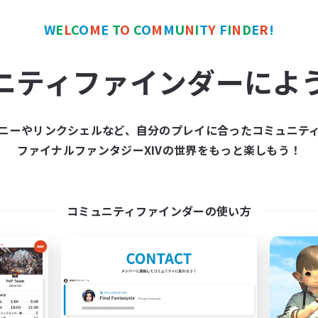
JA
W
E
L
C
O
M
E
T
O
C
O
M
M
U
N
I
T
Y
F
I
N
D
E
R
!
募集期間: 2026/09/05 まで
募集期間: 20
ニティファインダーによ
ワールドリンクシェル
クロスワールドリンクシェル
NEW
ニーやリンクシェルなど、自分のプレイに合ったコミュニテ
ファイナルファンタジーXIVの世界をもっと楽しもう！
コミュニティファインダーの使い方
Raid yaru YO
Petit'Bonheu
追加メンバー募集
追加メンバー募集
Mana
Mana
動時間
活動時間