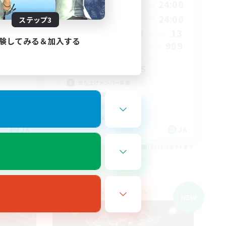
24:00
20:00
24:00
平日
24:00
6:00
24:00
週末
ステップ3
4
13
アクティブメンバー数
験してみる＆加入する
10
999
募集人数
エウレカ専門CWLS
立ち上げメンバー募集
初心者/若葉歓迎
復帰者歓迎
クリア目指して頑張る
JA
JA
26/09/05 まで
募集期間: 2026/09/04 まで
クロスワールドリンクシェル
NEW
NEW