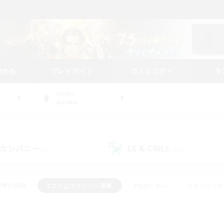
始める
プレイガイド
コミュニティ
ラ
WORLD
Anima
カンパニー
LS & CWLS
(3)
(64)
#零式挑戦
#立ち上げメンバー募集
#社会人中心
#まったり
レイ
#クラフター中心
#体験歓迎
#ギャザラー中心
#
#スクリーンショット撮影
#ハウジング
#演奏
#クリア目指