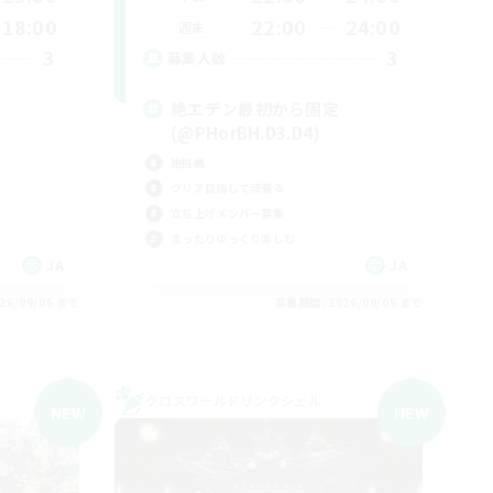
18:00
22:00
24:00
週末
3
3
募集人数
絶エデン最初から固定
(@PHorBH.D3.D4)
絶挑戦
クリア目指して頑張る
立ち上げメンバー募集
まったりゆっくり楽しむ
JA
JA
26/09/05 まで
募集期間: 2026/09/05 まで
クロスワールドリンクシェル
NEW
NEW