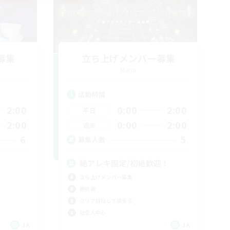
募集
立ち上げメンバー募集
Mana
活動時間
2:00
0:00
2:00
平日
2:00
0:00
2:00
週末
6
5
募集人数
絶アレキ固定/初絶歓迎！
立ち上げメンバー募集
絶挑戦
クリア目指して頑張る
社会人中心
JA
JA