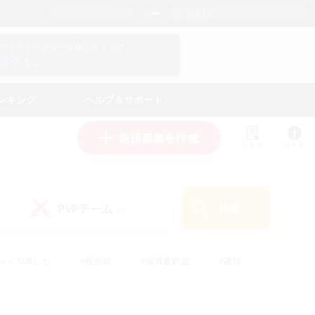
日本語
マイキャラクター情報をチェック！
ログイン
ンキング
ヘルプ＆サポート
新規募集を作成
リスト
ガイド
PvPチーム
検索
(0)
ゆっくり楽しむ
#極挑戦
#復帰者歓迎
#雑談
学生中心
#トレジャーハント
#レベリング
して頑張る
#プレイヤー主催イベント