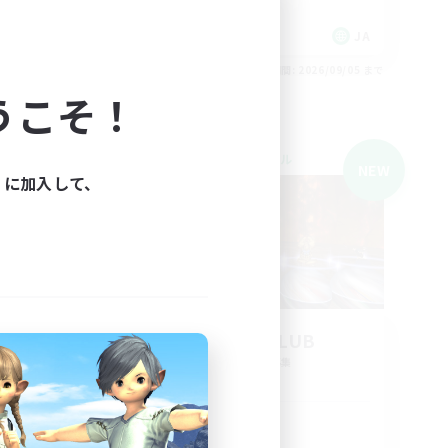
JA
JA
26/09/05 まで
募集期間: 2026/09/05 まで
うこそ！
クロスワールドリンクシェル
NEW
NEW
ィに加入して、
r
EUREKA CLUB
追加メンバー募集
Mana
活動時間