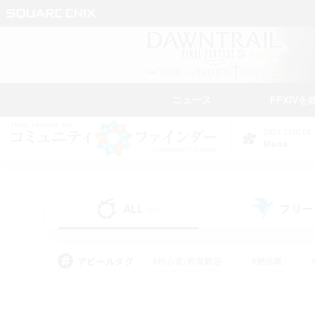
ニュース
FFXIVを
DATA CENTER
Mana
ALL
フリー
(67)
アピールタグ
#初心者/若葉歓迎
#絶挑戦
#モブハント
#なんでも楽しむ
#ロールプ
#ミラプリ（ミラージュプリズム）