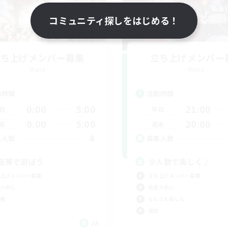
コミュニティ探しをはじめる！
立ち上げメンバー募集
立ち上げメンバー
Mana
Mana
動時間
活動時間
0:00
5:00
21:00
日
平日
0:00
5:00
20:00
末
週末
4
集人数
募集人数
夜帯で遊ぼう
少人数で楽しく♪
上げメンバー募集
立ち上げメンバー募集
人中心
社会人中心
戦
なんでも楽しむ
雑談
JA