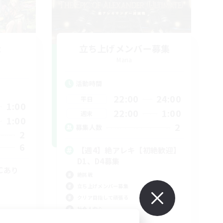
t
立ち上げメンバー募集
Mana
活動時間
22:00
24:00
平日
1:00
22:00
1:00
週末
1:00
2
募集人数
2
6
【週4】絶アレキ【初絶歓迎】
D1、D4募集
Cあり
絶挑戦
立ち上げメンバー募集
クリア目指して頑張る
社会人中心