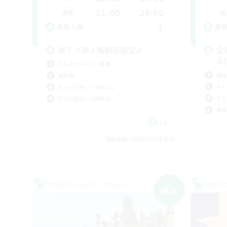
21:00
24:00
週末
週
1
募集人数
募
絶テマ週１姫歓迎固定〆
全
る
立ち上げメンバー募集
雑談
絶挑戦
なん
まったりゆっくり楽しむ
立ち
クリア目指して頑張る
復帰
JA
募集期間: 2026/09/05 まで
クロスワールドリンクシェル
クロス
NEW