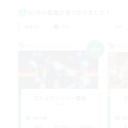
67件の募集が見つかりました！
指定なし
平日
週末
クロスワールドリンクシェル
クロス
NEW
立ち上げメンバー募集
Mana
活動時間
活
21:00
24:00
平日
平