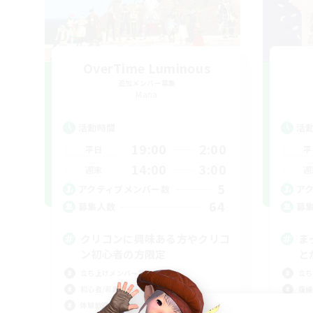
OverTime Luminous
追加メンバー募集
Mana
活動時間
活
19:00
2:00
平日
平
14:00
3:00
週末
週
5
アクティブメンバー数
ア
64
募集人数
募
クリコンに興味ある方やクリコ
ま
ン初心者の方限定
と
立ち上げメンバー募集
立ち
初心者/若葉歓迎
復帰
体験歓迎
まっ